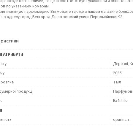
ар находится в наличии, то цена соответствует указанной и обновляетс
ов по указанным номерам.
оригинальную парфюмерию Вы можете так же в нашем магазине бренд
я по адресу:город Белгород-Днестровский улица Первомайская 92
еристики
І АТРИБУТИ
мату
Деревні, К
ску
2025
а розпив
1 мл
фумерної продукції
Парфумов
к
Ex Nihilo
І
ьність
оригінал