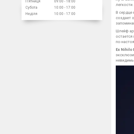
Пʼятниця
09:00
18:00
легкости.
Субота
10:00
17:00
В сердце
Неділя
10:00
17:00
создает о
запомина
Шлейф ар
остается 
по-насто
Ex Nihilo
эксклюзив
невидимы