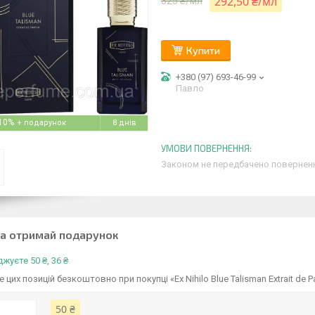
292,50 ₴/мл
325 ₴/мл
Купити
+380 (97) 693-46-99
Павло
10%
8 днів
Законом не передбачено поверненн
та отримай подарунок
жуєте 50 ₴, 36 ₴
 цих позицій безкоштовно при покупці «Ex Nihilo Blue Talisman Extrait de
50 ₴