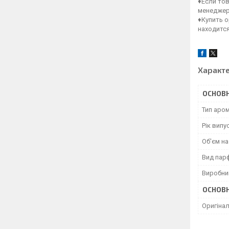
♦Если тов
менеджер
♦Купить 
находитс
Характ
ОСНОВН
Тип аро
Рік випу
Об'єм н
Вид пар
Виробни
ОСНОВН
Оригінал