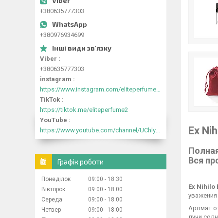
+380635777303
+380976934699
Viber
+380635777303
instagram
https://www.instagram.com/eliteperfume2030/
TikTok
https://tiktok.me/eliteperfume2
YouTube
Ex Ni
https://www.youtube.com/channel/UChlyrHV155UsxbND9N3hYJA
Полная
Вся пр
Графік роботи
Понеділок
09:00
18:30
Ex Nihilo
Вівторок
09:00
18:00
уважения 
Середа
09:00
18:00
Аромат о
Четвер
09:00
18:00
лучи сол