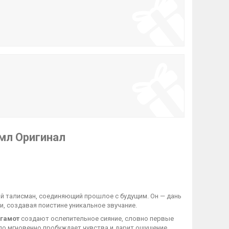
1 мл Оригинал
ый талисман, соединяющий прошлое с будущим. Он — дань
и, создавая поистине уникальное звучание.
гамот
создают ослепительное сияние, словно первые
ло мгновенно пробуждает чувства и дарит ощущение