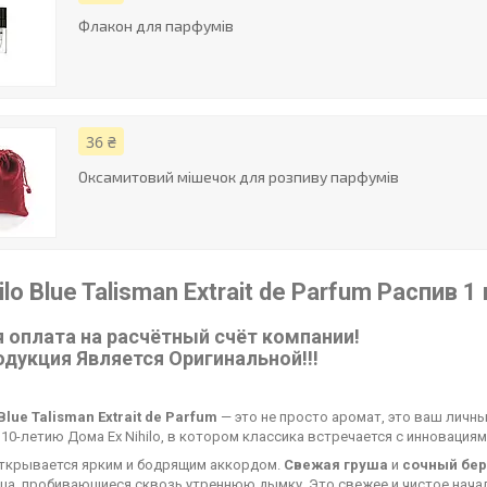
Флакон для парфумів
36 ₴
Оксамитовий мішечок для розпиву парфумів
hilo Blue Talisman Extrait de Parfum Распив 
 оплата на расчётный счёт компании!
одукция Является Оригинальной!!!
 Blue Talisman Extrait de Parfum
— это не просто аромат, это ваш личн
10-летию Дома Ex Nihilo, в котором классика встречается с инновациям
ткрывается ярким и бодрящим аккордом.
Свежая груша
и
сочный бер
нца, пробивающиеся сквозь утреннюю дымку. Это свежее и чистое нача