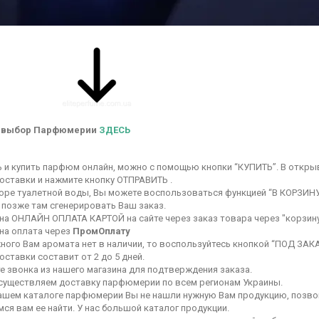
 выбор Парфюмерии
ЗДЕСЬ
ь и купить парфюм онлайн, можно с помощью кнопки “КУПИТЬ”. В откры
оставки и нажмите кнопку ОТПРАВИТЬ .
оре туалетной воды, Вы можете воспользоваться функцией “В КОРЗИНУ
 позже там сгенерировать Ваш заказ.
на ОНЛАЙН ОПЛАТА КАРТОЙ на сайте через заказ товара через "корзину
на оплата через
ПромОплату
ного Вам аромата нет в наличии, то воспользуйтесь кнопкой “ПОД ЗАКА
оставки составит от 2 до 5 дней.
е звонка из нашего магазина для подтверждения заказа.
осуществляем доставку парфюмерии по всем регионам Украины.
нашем каталоге парфюмерии Вы не нашли нужную Вам продукцию, позвон
ся вам ее найти. У нас большой каталог продукции.