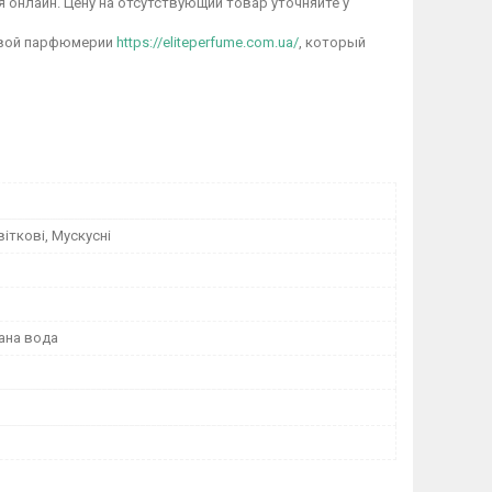
я онлайн. Цену на отсутствующий товар уточняйте у
овой парфюмерии
https://eliteperfume.com.ua/
, который
віткові, Мускусні
ана вода