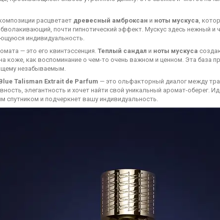
 композиции расцветает
древесный амброксан
и
ноты мускуса
, кото
бволакивающий, почти гипнотический эффект. Мускус здесь нежный и ч
ющуюся индивидуальность.
омата — это его квинтэссенция.
Теплый сандал
и
ноты мускуса
создаю
на коже, как воспоминание о чем-то очень важном и ценном. Эта база 
ящему незабываемым.
 Blue Talisman Extrait de Parfum
— это ольфакторный диалог между трад
ность, элегантность и хочет найти свой уникальный аромат-оберег. И
м спутником и подчеркнет вашу индивидуальность.