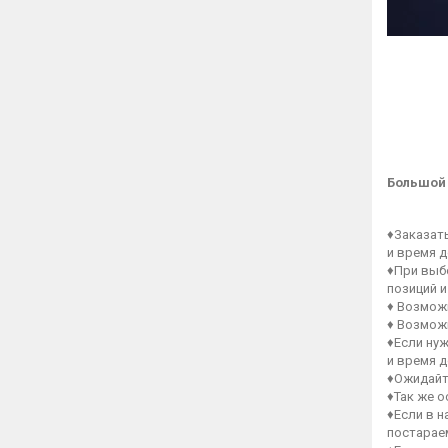
Большой
♦Заказат
и время д
♦При выб
позиций и
♦ Возмож
♦ Возмож
♦Если нуж
и время д
♦Ожидайт
♦Так же 
♦Если в 
постараем