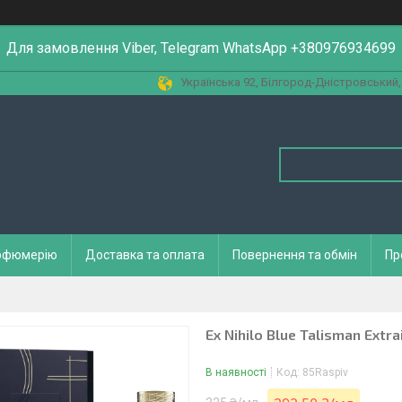
Для замовлення Viber, Telegram WhatsApp +380976934699
Українська 92, Білгород-Дністровський,
арфюмерію
Доставка та оплата
Повернення та обмін
Пр
Ex Nihilo Blue Talisman Extr
В наявності
Код:
85Raspiv