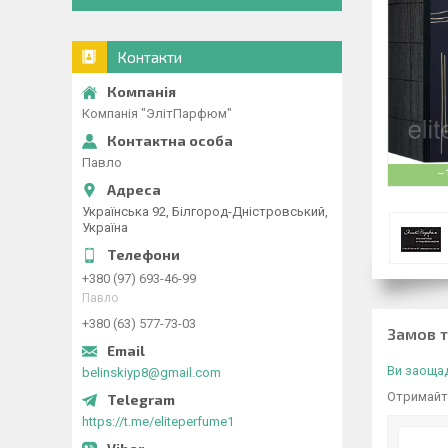
Контакти
Компанія "ЭлітПарфюм"
Павло
–
Українська 92, Білгород-Дністровський,
Україна
+380 (97) 693-46-99
Павло
+380 (63) 577-73-03
Замов 
Ви заощад
belinskiyp8@gmail.com
Отримайте
https://t.me/eliteperfume1