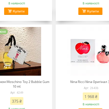
В наявності
В наявності
Купити
Купити
ижня
юм Moschino Toy 2 Bubble Gum
Nina Ricci Nina Оригінал 
10 ml
2643b
4249
1 968 ₴
375 ₴
В наявності