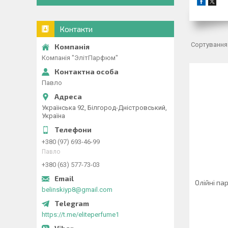
Контакти
Компанія "ЭлітПарфюм"
Павло
Українська 92, Білгород-Дністровський,
Україна
+380 (97) 693-46-99
Павло
+380 (63) 577-73-03
Олійні па
belinskiyp8@gmail.com
https://t.me/eliteperfume1