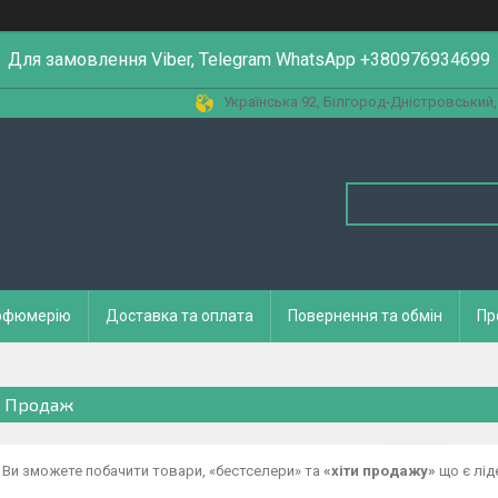
Для замовлення Viber, Telegram WhatsApp +380976934699
Українська 92, Білгород-Дністровський,
арфюмерію
Доставка та оплата
Повернення та обмін
Пр
 Продаж
пі Ви зможете побачити товари, «бестселери» та
«хіти продажу»
що є лід