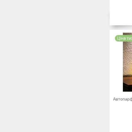
Ціна т
Автопарф