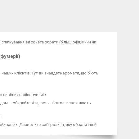
н спілкування ви хочете обрати (більш офіційний чи
рфумерії)
 наших клієнтів. Тут ви знайдете аромати, що б’ють
гливіших поціновувачів.
ндом — обирайте хіти, вони нікого не залишають
.
айкращих. Дозвольте собі розкіш, яку обрали інші!