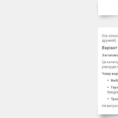
Ось кільк
дружній).
Варіант
Заголово
Ця катего
рекорди п
Чому вар
Виб
Гар
байду
Тре
Не витрач