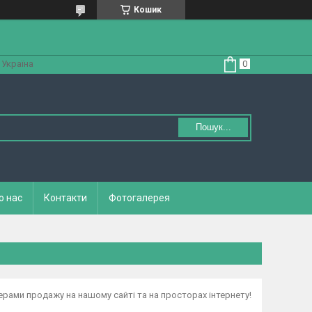
Кошик
 Україна
Пошук...
о нас
Контакти
Фотогалерея
ерами продажу на нашому сайті та на просторах інтернету!