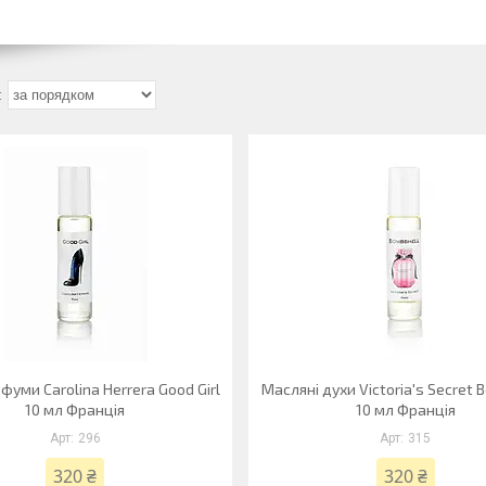
рфуми Carolina Herrera Good Girl
Масляні духи Victoria's Secret 
10 мл Франція
10 мл Франція
296
315
320 ₴
320 ₴