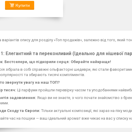
Купити
а варіантів опису для розділу «Топ продажів», залежно від того, який то
 1: Елегантний та переконливий (Ідеально для нішевої па
к: Бестселери, що підкорили серця: Обирайте найкраще!
рія зібрала в собі справжні ольфакторні шедеври, які стали фаворитами
опулярності та збирають тисячі компліментів.
то звернути увагу на наш ТОП?
ір тисяч:
Ці парфуми пройшли перевірку часом та уподобаннями найвиба
антія задоволення:
Якщо ви не знаєте, з чого почати знайомство з бре
жими.
нди Сходу та Європи:
Тільки актуальні композиції, які зараз на піку моди
айте час на пошуки — ваш ідеальний аромат вже чекає на вас у списку н