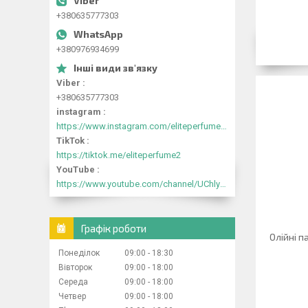
+380635777303
+380976934699
Viber
+380635777303
instagram
https://www.instagram.com/eliteperfume2030/
TikTok
https://tiktok.me/eliteperfume2
YouTube
https://www.youtube.com/channel/UChlyrHV155UsxbND9N3hYJA
Графік роботи
Олійні п
Понеділок
09:00
18:30
Вівторок
09:00
18:00
Середа
09:00
18:00
Четвер
09:00
18:00