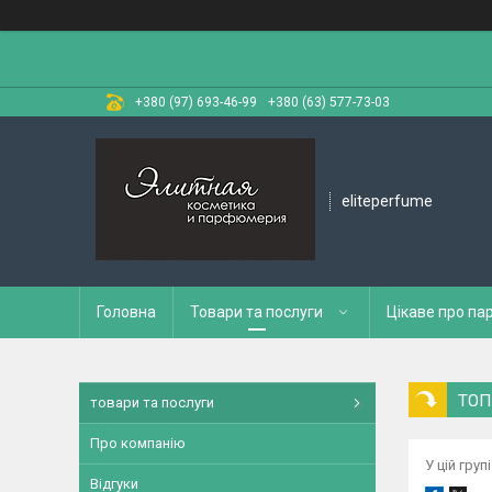
+380 (97) 693-46-99
+380 (63) 577-73-03
eliteperfume
Головна
Товари та послуги
Цікаве про п
ТОП
товари та послуги
Про компанію
У цій гру
Відгуки