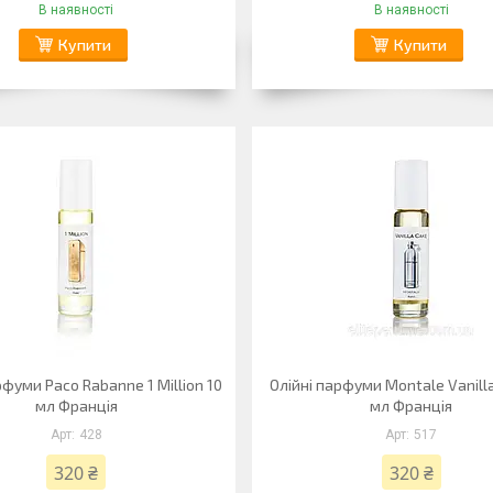
В наявності
В наявності
Купити
Купити
рфуми Paco Rabanne 1 Million 10
Олійні парфуми Montale Vanill
мл Франція
мл Франція
428
517
320 ₴
320 ₴