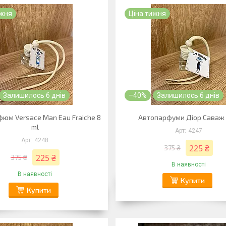
ижня
Ціна тижня
Залишилось 6 днів
–40%
Залишилось 6 днів
юм Versace Man Eau Fraiche 8
Автопарфуми Діор Саваж 
ml
4247
4248
225 ₴
375 ₴
225 ₴
375 ₴
В наявності
В наявності
Купити
Купити