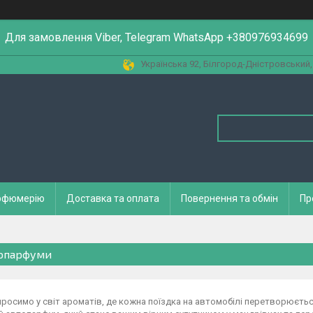
Для замовлення Viber, Telegram WhatsApp +380976934699
Українська 92, Білгород-Дністровський,
арфюмерію
Доставка та оплата
Повернення та обмін
Пр
опарфуми
росимо у світ ароматів, де кожна поїздка на автомобілі перетворюєть