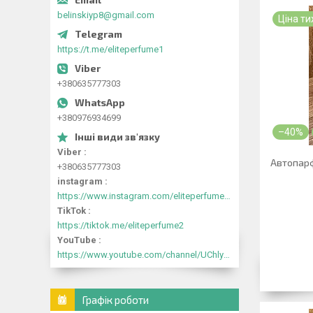
belinskiyp8@gmail.com
Ціна т
https://t.me/eliteperfume1
+380635777303
+380976934699
–40%
Viber
Автопарф
+380635777303
instagram
https://www.instagram.com/eliteperfume2030/
TikTok
https://tiktok.me/eliteperfume2
YouTube
https://www.youtube.com/channel/UChlyrHV155UsxbND9N3hYJA
Графік роботи