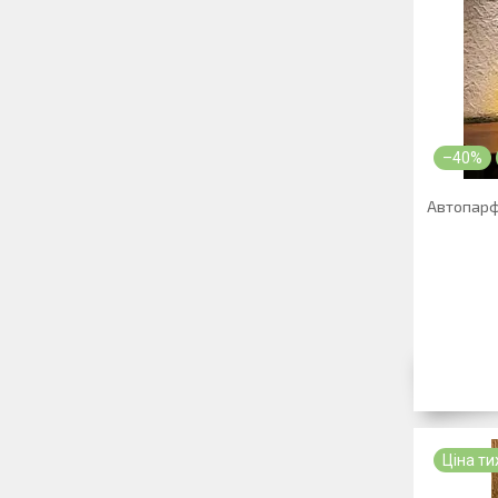
–40%
Автопарф
Ціна т