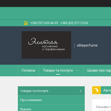
+380 (97) 693-46-99
+380 (63) 577-73-03
eliteperfume
Головна
Товари та послуги
Цікаве про п
Авт
товари та послуги
Про компанію
Ласкаво п
Відгуки