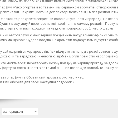
й автопарфум, який стане вашим вірним супутником у мандрівках та пе
парфум м’яко огортає вас таємничим серпанком ароматів, створюючи в
у світ казки. Закріпіть його на дефлекторі вентиляції, і магія розпочнеть
 флакон та розкрийте секретний союз вишуканості й природи. Це неповт
будить вашу уяву й перенесе на квіткові поля в самому розквіті. Пост
ля, огортаючи вас пахощами та надаючи подорожі особливого шарму.
льний автопарфум є майстерним поєднанням натуральних ефірних олій т
ачів мандрівок. Чудове поєднання ароматів подарує вам відчуття своб
у цей ефірний вихор ароматів, і ви відчуєте, як напруга розсіюється, а
надихаючи та заряджаючи енергією, щоб ви могли повністю насолодити
йте можливості перетворити кожну поїздку на чарівну пригоду за доп
мфорту та елегантності в автомобілі — і ви назавжди полюбите кожну 
.
 автопарфум та Обрати свій аромат можливо у нас.
ат ви оберете для своєї наступної подорожі?