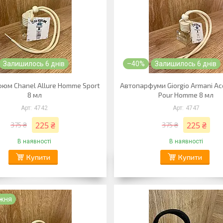
Залишилось 6 днів
–40%
Залишилось 6 днів
юм Chanel Allure Homme Sport
Автопарфуми Giorgio Armani Acq
8 мл
Pour Homme 8 мл
4742
4747
225 ₴
225 ₴
375 ₴
375 ₴
В наявності
В наявності
Купити
Купити
ижня