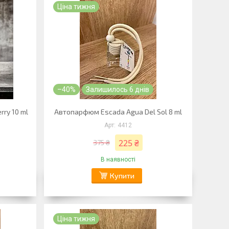
Ціна тижня
–40%
Залишилось 6 днів
ry 10 ml
Автопарфюм Escada Agua Del Sol 8 ml
4412
225 ₴
375 ₴
В наявності
Купити
Ціна тижня