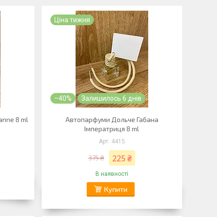
Ціна тижня
–40%
Залишилось 6 днів
anne 8 ml
Автопарфуми Дольче Габана
Імператриця 8 ml
4415
225 ₴
375 ₴
В наявності
Купити