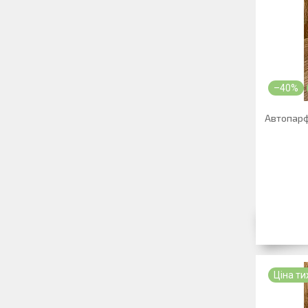
–40%
Автопарф
Ціна т