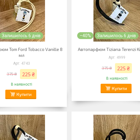
Залишилось 6 днів
–40%
Залишилось 6 днів
юм Tom Ford Tobacco Vanille 8
Автопарфюм Tiziana Terenzi Ki
мл
4999
4743
225 ₴
375 ₴
225 ₴
375 ₴
В наявності
В наявності
Купити
Купити