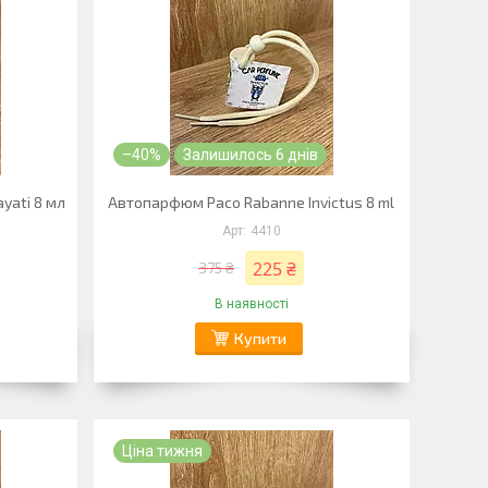
–40%
Залишилось 6 днів
yati 8 мл
Автопарфюм Paco Rabanne Invictus 8 ml
4410
225 ₴
375 ₴
В наявності
Купити
Ціна тижня