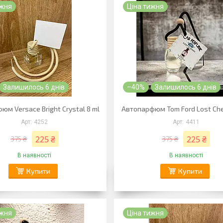
ижня
Ціна тижня
Залишилось 6 днів
–40%
Залишилось 6 днів
юм Versace Bright Crystal 8 ml
Автопарфюм Tom Ford Lost Cher
4252
4411
225 ₴
225 ₴
375 ₴
375 ₴
В наявності
В наявності
Купити
Купити
ижня
Ціна тижня