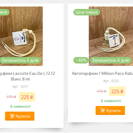
ижня
Ціна тижня
Залишилось 6 днів
–40%
Залишилось 6 днів
рфюм Lacoste Eau De L.12.12
Автопарфюм 1 Million Paco Rab
Blanc 8 ml
4250
4251
225 ₴
375 ₴
225 ₴
375 ₴
В наявності
В наявності
Купити
Купити