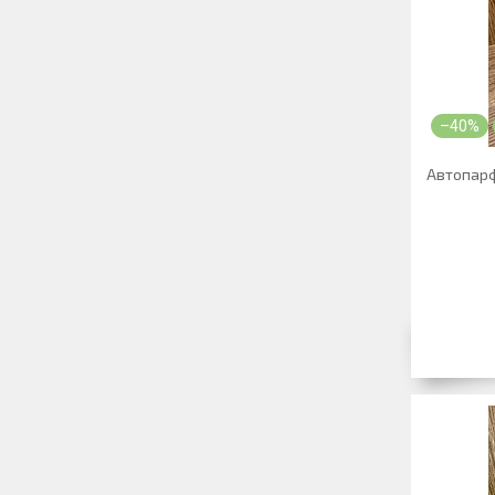
–40%
Автопарф