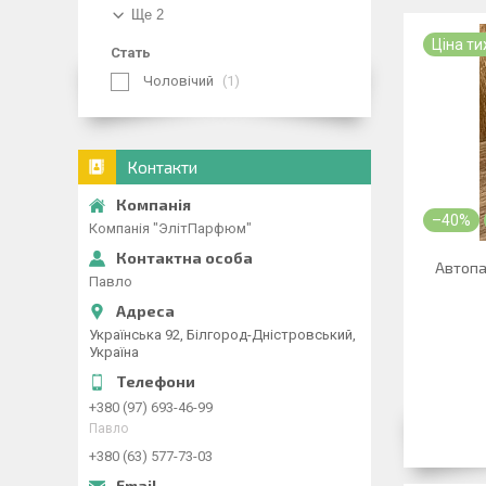
Ще 2
Ціна т
Стать
Чоловічий
1
Контакти
–40%
Компанія "ЭлітПарфюм"
Автопа
Павло
Українська 92, Білгород-Дністровський,
Україна
+380 (97) 693-46-99
Павло
+380 (63) 577-73-03