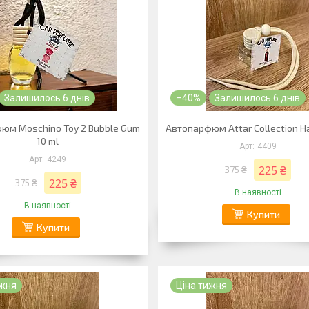
Залишилось 6 днів
–40%
Залишилось 6 днів
юм Moschino Toy 2 Bubble Gum
Автопарфюм Attar Collection Ha
10 ml
4409
4249
225 ₴
375 ₴
225 ₴
375 ₴
В наявності
В наявності
Купити
Купити
ижня
Ціна тижня