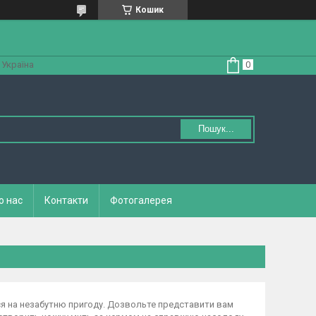
Кошик
 Україна
Пошук...
о нас
Контакти
Фотогалерея
ся на незабутню пригоду. Дозвольте представити вам