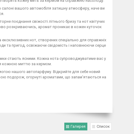
ретворить кожну мить за кермом на справжню насолоду.
 салоні вашого автомобіля затишну атмосферу, наче ви
ся.
орне поєднання свіжості літнього бризу та нот квітучих
упово розкриваючись, аромат проникає в кожен куточок
а ексклюзивних нот, створених спеціально для справжніх
оди та пригод, освіжаючи свідомість і наповнюючи серце
 думки стають ясними. Кожна нота супроводжуватиме вас у
ся кожною миттю за кермом.
омогою нашого автопарфуму. Відкрийте для себе новий
свою подорож, огорнуті ароматами, що запам’ятаються на
Галерея
Список