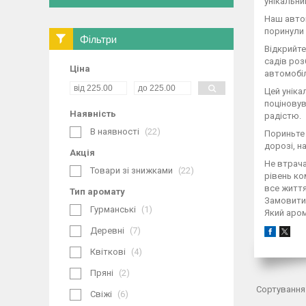
унікальни
Наш авто
поринули 
Фільтри
Відкрийте
садів роз
Ціна
автомобі
Цей уніка
поціновув
Наявність
радістю.
В наявності
22
Пориньте 
дорозі, 
Акція
Не втрача
Товари зі знижками
22
рівень ко
все життя
Тип аромату
Замовити
Гурманські
1
Який аром
Деревні
7
Квіткові
4
Пряні
2
Свіжі
6