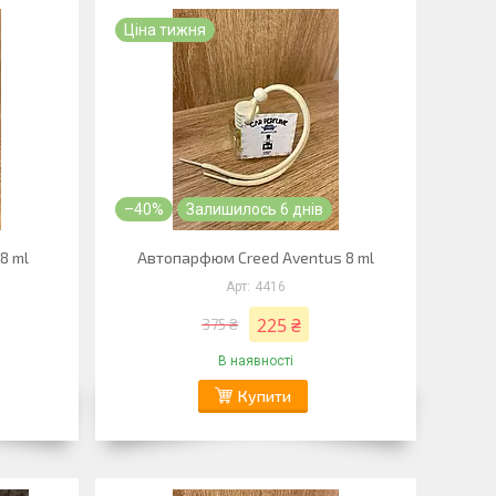
Ціна тижня
–40%
Залишилось 6 днів
8 ml
Автопарфюм Creed Aventus 8 ml
4416
225 ₴
375 ₴
В наявності
Купити