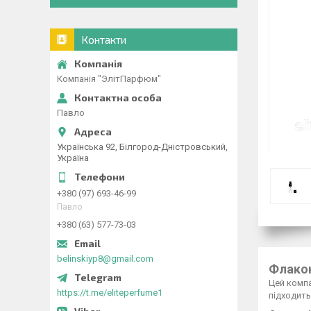
Контакти
Компанія "ЭлітПарфюм"
Павло
Українська 92, Білгород-Дністровський,
Україна
+380 (97) 693-46-99
Павло
+380 (63) 577-73-03
belinskiyp8@gmail.com
Флакон
Цей компа
https://t.me/eliteperfume1
підходить