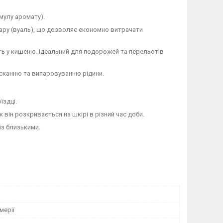
мулу аромату).
ару (вуаль), що дозволяє економно витрачати
ть у кишеню. Ідеальний для подорожей та перельотів
сканню та випаровуванню рідини.
їздці.
 він розкривається на шкірі в різний час доби.
із близькими.
мерії