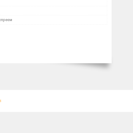
 спреєм
і