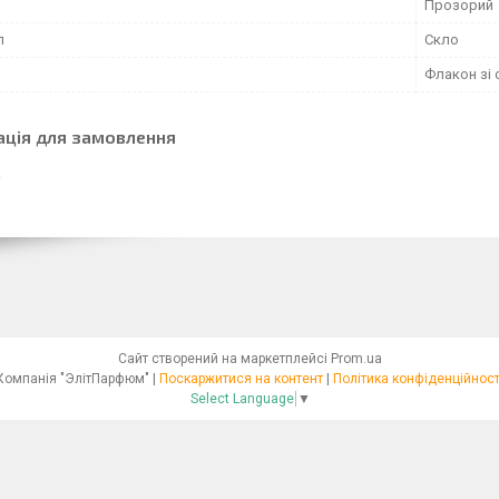
Прозорий
л
Скло
Флакон зі
ація для замовлення
Сайт створений на маркетплейсі
Prom.ua
Компанія "ЭлітПарфюм" |
Поскаржитися на контент
|
Політика конфіденційност
Select Language
▼