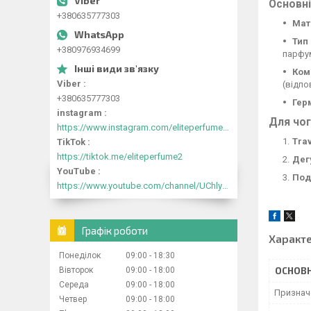
Основні
+380635777303
Мат
Тип
+380976934699
парфу
Ком
Viber
(відпо
+380635777303
Гер
instagram
Для чог
https://www.instagram.com/eliteperfume2030/
Tra
TikTok
https://tiktok.me/eliteperfume2
Дег
YouTube
Под
https://www.youtube.com/channel/UChlyrHV155UsxbND9N3hYJA
Графік роботи
Характ
Понеділок
09:00
18:30
ОСНОВН
Вівторок
09:00
18:00
Середа
09:00
18:00
Признач
Четвер
09:00
18:00