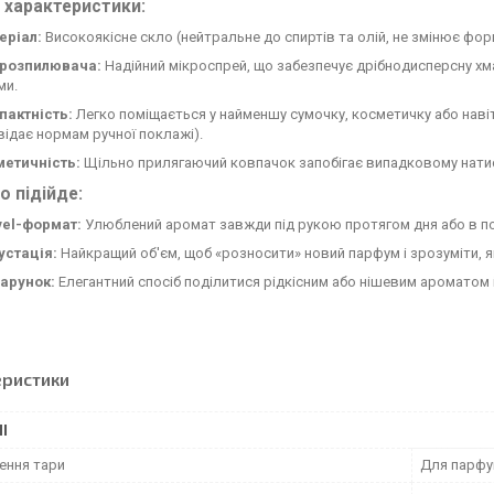
 характеристики:
еріал:
Високоякісне скло (нейтральне до спиртів та олій, не змінює фор
 розпилювача:
Надійний мікроспрей, що забезпечує дрібнодисперсну хм
ми.
пактність:
Легко поміщається у найменшу сумочку, косметичку або наві
відає нормам ручної поклажі).
метичність:
Щільно прилягаючий ковпачок запобігає випадковому нати
о підійде:
vel-формат:
Улюблений аромат завжди під рукою протягом дня або в по
устація:
Найкращий об'єм, щоб «розносити» новий парфум і зрозуміти, як
арунок:
Елегантний спосіб поділитися рідкісним або нішевим ароматом 
еристики
І
ення тари
Для парфу