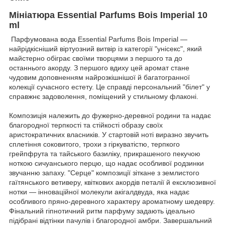
Мініатюра Essential Parfums Bois Imperial 10
ml
Парфумована вода Essential Parfums Bois Imperial —
найрідкісніший віртуозний витвір із категорії "унісекс", який
майстерно обіграє своїми творцями з першого та до
останнього акорду. З першого вдиху цей аромат стане
чудовим доповненням найрозкішнішої й багатогранної
колекції сучасного естету. Це справді персональний "білет" у
справжнє задоволення, поміщений у стильному флаконі.
Композиція належить до фужерно-деревної родини та надає
благородної терпкості та стійкості образу своїх
аристократичних власників. У стартовій ноті виразно звучить
сплетіння соковитого, трохи з гіркуватістю, терпкого
грейпфрута та тайського базиліку, прикрашеного пекучою
ноткою сичуанського перцю, що надає особливої родзинки
звучанню запаху. "Серце" композиції зіткане з землистого
гаїтянського ветиверу, квіткових акордів петалії й ексклюзивної
нотки — інноваційної молекули акігалдвуда, яка надає
особливого пряно-деревного характеру ароматному шедевру.
Фінальний гіпнотичний ритм парфуму задають ідеально
підібрані відтінки пачулів і благородної амбри. Завершальний