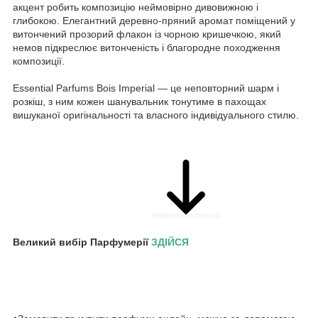
акцент робить композицію неймовірно дивовижною і
глибокою. Елегантний деревно-пряний аромат поміщений у
витончений прозорий флакон із чорною кришечкою, який
немов підкреслює витонченість і благородне походження
композиції.
Essential Parfums Bois Imperial — це неповторний шарм і
розкіш, з ним кожен шанувальник тонутиме в пахощах
вишуканої оригінальності та власного індивідуального стилю.
Великий вибір Парфумерії
ЗДІЙСЯ