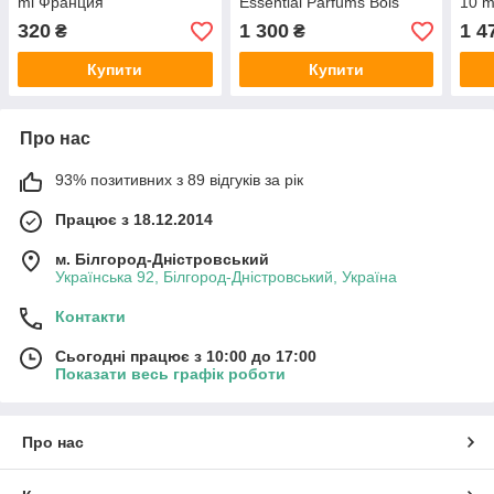
ml Франция
Essential Parfums Bois
10 m
Imperial 50 ml
320
1 300
1 4
₴
₴
Купити
Купити
Про нас
93% позитивних з 89 відгуків за рік
Працює з 18.12.2014
м. Білгород-Дністровський
Українська 92, Білгород-Дністровський, Україна
Контакти
Сьогодні працює з 10:00 до 17:00
Показати весь графік роботи
Про нас