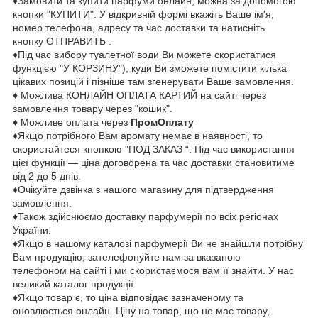
♦Замовити та купити парфуми онлайн, можна за допомогою
кнопки "КУПИТИ". У відкривній формі вкажіть Ваше ім'я,
номер телефона, адресу та час доставки та натисніть
кнопку ОТПРАВИТЬ .
♦Під час вибору туалетної води Ви можете скористатися
функцією "У КОРЗИНУ"), куди Ви зможете помістити кілька
цікавих позицій і пізніше там згенерувати Ваше замовлення.
♦ Можлива КОНЛАЙН ОПЛАТА КАРТИЙ на сайті через
замовлення товару через "кошик".
♦ Можливе оплата через
ПромОплату
♦Якщо потрібного Вам аромату немає в наявності, то
скористайтеся кнопкою "ПОД ЗАКАЗ “. Під час використання
цієї функції — ціна договорена та час доставки становитиме
від 2 до 5 днів.
♦Очікуйте дзвінка з нашого магазину для підтвердження
замовлення.
♦Також здійснюємо доставку парфумерії по всіх регіонах
України.
♦Якщо в нашому каталозі парфумерії Ви не знайшли потрібну
Вам продукцію, зателефонуйте нам за вказаною
телефоном на сайті і ми скористаємося вам її знайти. У нас
великий каталог продукції.
♦Якщо товар є, то ціна відповідає зазначеному та
оновлюється онлайн. Ціну на товар, що не має товару,