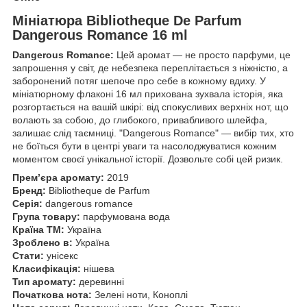
Мініатюра Bibliotheque De Parfum
Dangerous Romance 16 ml
Dangerous Romance:
Цей аромат — не просто парфуми, це
запрошення у світ, де небезпека переплітається з ніжністю, а
заборонений потяг шепоче про себе в кожному вдиху. У
мініатюрному флаконі 16 мл прихована зухвала історія, яка
розгортається на вашій шкірі: від спокусливих верхніх нот, що
волають за собою, до глибокого, привабливого шлейфа,
залишає слід таємниці. "Dangerous Romance" — вибір тих, хто
не боїться бути в центрі уваги та насолоджуватися кожним
моментом своєї унікальної історії. Дозвольте собі цей ризик.
Прем’єра аромату:
2019
Бренд:
Bibliotheque de Parfum
Серія:
dangerous romance
Група товару:
парфумована вода
Країна ТМ:
Україна
Зроблено в:
Україна
Стати:
унісекс
Класифікація:
нішева
Тип аромату:
деревинні
Початкова нота:
Зелені ноти, Коноплі