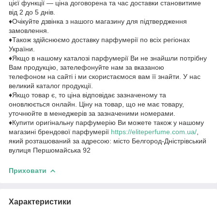
цієї функції — ціна договорена та час доставки становитиме
від 2 до 5 днів.
♦Очікуйте дзвінка з нашого магазину для підтвердження
замовлення.
♦Також здійснюємо доставку парфумерії по всіх регіонах
України.
♦Якщо в нашому каталозі парфумерії Ви не знайшли потрібну
Вам продукцію, зателефонуйте нам за вказаною
телефоном на сайті і ми скористаємося вам її знайти. У нас
великий каталог продукції.
♦Якщо товар є, то ціна відповідає зазначеному та
оновлюється онлайн. Ціну на товар, що не має товару,
уточнюйте в менеджерів за зазначеними номерами.
♦Купити оригінальну парфумерію Ви можете також у нашому
магазині брендової парфумерії
https://eliteperfume.com.ua/
,
який розташований за адресою: місто Белгород-Дністрівський
вулиця Першомайська 92
Приховати
Характеристики