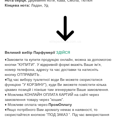
Нота серця:
Деревинні ноти, Кава, Смола, Тютюн
Кінцева нота:
Ладан, Уд
Великий вибір Парфумерії
ЗДІЙСЯ
♦Замовити та купити продукцію онлайн, можна за допомогою
кнопки "КУПИТИ". У відкривній формі вкажіть Ваше ім'я,
номер телефона, адресу та час доставки та натисніть
кнопку ОТПРАВИТЬ .
♦Під час вибору туалетної води Ви можете скористатися
функцією "У КОРЗИНУ"), куди Ви зможете помістити кілька
цікавих позицій і пізніше там згенерувати Ваше замовлення.
♦ Можлива КОНЛАЙН ОПЛАТА КАРТИЙ на сайті через
замовлення товару через "кошик".
♦ Можливе оплата через
ПромОплату
♦Якщо потрібного Вам аромату немає в наявності, то
скористайтеся кнопкою "ПОД ЗАКАЗ “. Під час використання