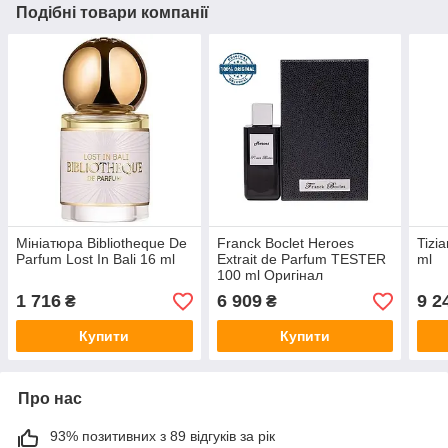
Подібні товари компанії
Мініатюра Bibliotheque De
Franck Boclet Heroes
Tizi
Parfum Lost In Bali 16 ml
Extrait de Parfum TESTER
ml
100 ml Оригінал
1 716
6 909
9 2
₴
₴
Купити
Купити
Про нас
93% позитивних з 89 відгуків за рік