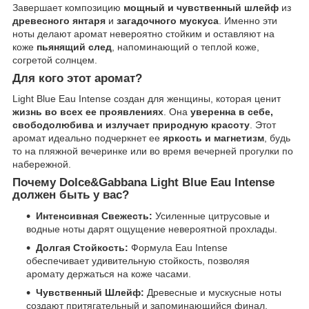
Завершает композицию
мощный и чувственный шлейф
из
древесного янтаря
и
загадочного мускуса
. Именно эти
ноты делают аромат невероятно стойким и оставляют на
коже
пьянящий след
, напоминающий о теплой коже,
согретой солнцем.
Для кого этот аромат?
Light Blue Eau Intense создан для женщины, которая ценит
жизнь во всех ее проявлениях
. Она
уверенна в себе,
свободолюбива и излучает природную красоту
. Этот
аромат идеально подчеркнет ее
яркость и магнетизм
, будь
то на пляжной вечеринке или во время вечерней прогулки по
набережной.
Почему Dolce&Gabbana Light Blue Eau Intense
должен быть у вас?
Интенсивная Свежесть:
Усиленные цитрусовые и
водные ноты дарят ощущение невероятной прохлады.
Долгая Стойкость:
Формула Eau Intense
обеспечивает удивительную стойкость, позволяя
аромату держаться на коже часами.
Чувственный Шлейф:
Древесные и мускусные ноты
создают притягательный и запоминающийся финал.