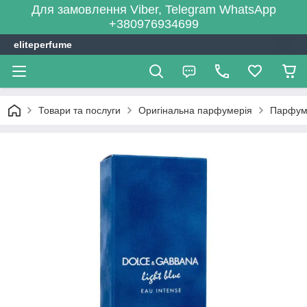
Для замовлення Viber, Telegram WhatsApp
+380976934699
eliteperfume
Товари та послуги
Оригінальна парфумерія
Парфум