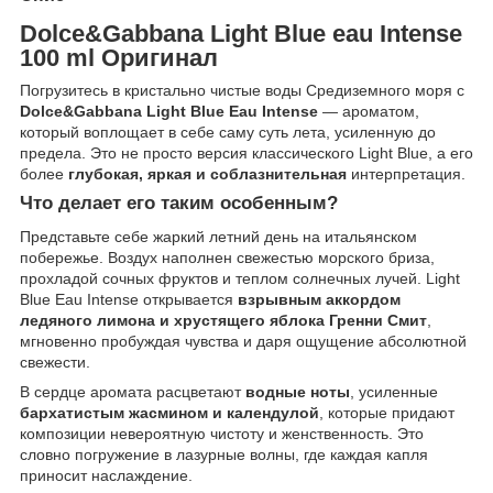
Dolce&Gabbana Light Blue eau Intense
100 ml Оригинал
Погрузитесь в кристально чистые воды Средиземного моря с
Dolce&Gabbana Light Blue Eau Intense
— ароматом,
который воплощает в себе саму суть лета, усиленную до
предела. Это не просто версия классического Light Blue, а его
более
глубокая, яркая и соблазнительная
интерпретация.
Что делает его таким особенным?
Представьте себе жаркий летний день на итальянском
побережье. Воздух наполнен свежестью морского бриза,
прохладой сочных фруктов и теплом солнечных лучей. Light
Blue Eau Intense открывается
взрывным аккордом
ледяного лимона и хрустящего яблока Гренни Смит
,
мгновенно пробуждая чувства и даря ощущение абсолютной
свежести.
В сердце аромата расцветают
водные ноты
, усиленные
бархатистым жасмином и календулой
, которые придают
композиции невероятную чистоту и женственность. Это
словно погружение в лазурные волны, где каждая капля
приносит наслаждение.