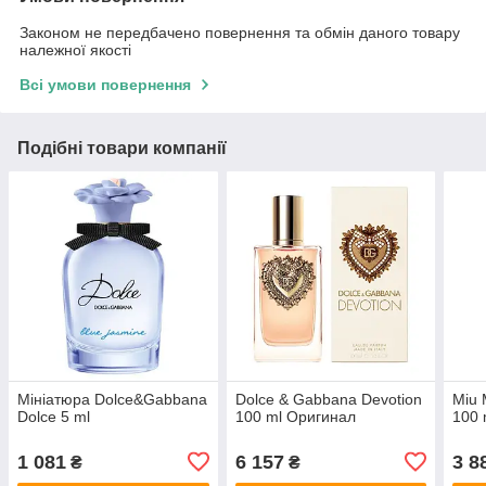
Законом не передбачено повернення та обмін даного товару
належної якості
Всі умови повернення
Подібні товари компанії
Мініатюра Dolce&Gabbana
Dolce & Gabbana Devotion
Miu 
Dolce 5 ml
100 ml Оригинал
100 
1 081
6 157
3 8
₴
₴