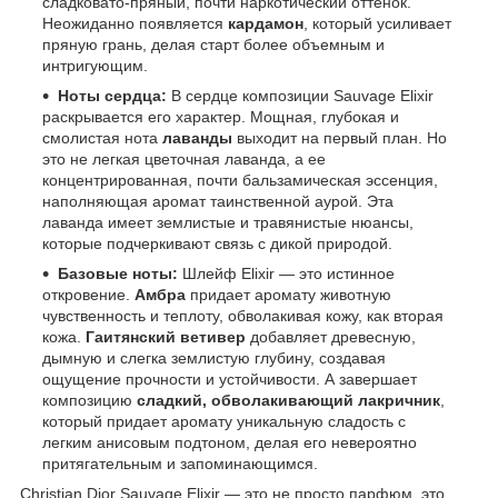
сладковато-пряный, почти наркотический оттенок.
Неожиданно появляется
кардамон
, который усиливает
пряную грань, делая старт более объемным и
интригующим.
Ноты сердца:
В сердце композиции Sauvage Elixir
раскрывается его характер. Мощная, глубокая и
смолистая нота
лаванды
выходит на первый план. Но
это не легкая цветочная лаванда, а ее
концентрированная, почти бальзамическая эссенция,
наполняющая аромат таинственной аурой. Эта
лаванда имеет землистые и травянистые нюансы,
которые подчеркивают связь с дикой природой.
Базовые ноты:
Шлейф Elixir — это истинное
откровение.
Амбра
придает аромату животную
чувственность и теплоту, обволакивая кожу, как вторая
кожа.
Гаитянский ветивер
добавляет древесную,
дымную и слегка землистую глубину, создавая
ощущение прочности и устойчивости. А завершает
композицию
сладкий, обволакивающий лакричник
,
который придает аромату уникальную сладость с
легким анисовым подтоном, делая его невероятно
притягательным и запоминающимся.
Christian Dior Sauvage Elixir — это не просто парфюм, это