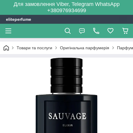
Для замовлення Viber, Telegram WhatsApp
+380976934699
eliteperfume
Товари та послуги
Оригінальна парфумерія
Парфум