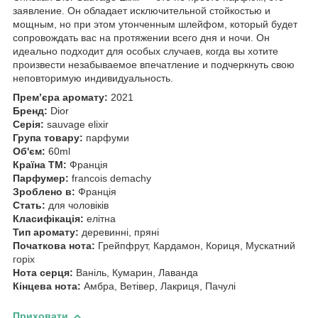
заявление. Он обладает исключительной стойкостью и
мощным, но при этом утонченным шлейфом, который будет
сопровождать вас на протяжении всего дня и ночи. Он
идеально подходит для особых случаев, когда вы хотите
произвести незабываемое впечатление и подчеркнуть свою
неповторимую индивидуальность.
Прем’єра аромату:
2021
Бренд:
Dior
Серія:
sauvage elixir
Група товару:
парфуми
Об'єм:
60ml
Країна ТМ:
Франція
Парфумер:
francois demachy
Зроблено в:
Франція
Стать:
для чоловіків
Класифікація:
елітна
Тип аромату:
деревинні, пряні
Початкова нота:
Грейпфрут, Кардамон, Кориця, Мускатний
горіх
Нота серця:
Ваніль, Кумарин, Лаванда
Кінцева нота:
Амбра, Ветівер, Лакриця, Пачулі
Приховати