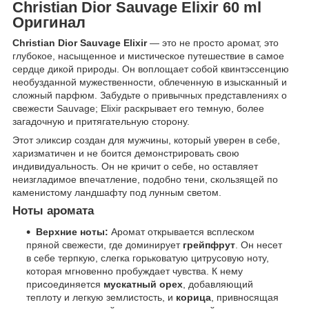
Christian Dior Sauvage Elixir 60 ml
Оригинал
Christian Dior Sauvage Elixir
— это не просто аромат, это
глубокое, насыщенное и мистическое путешествие в самое
сердце дикой природы. Он воплощает собой квинтэссенцию
необузданной мужественности, облеченную в изысканный и
сложный парфюм. Забудьте о привычных представлениях о
свежести Sauvage; Elixir раскрывает его темную, более
загадочную и притягательную сторону.
Этот эликсир создан для мужчины, который уверен в себе,
харизматичен и не боится демонстрировать свою
индивидуальность. Он не кричит о себе, но оставляет
неизгладимое впечатление, подобно тени, скользящей по
каменистому ландшафту под лунным светом.
Ноты аромата
Верхние ноты:
Аромат открывается всплеском
пряной свежести, где доминирует
грейпфрут
. Он несет
в себе терпкую, слегка горьковатую цитрусовую ноту,
которая мгновенно пробуждает чувства. К нему
присоединяется
мускатный орех
, добавляющий
теплоту и легкую землистость, и
корица
, привносящая