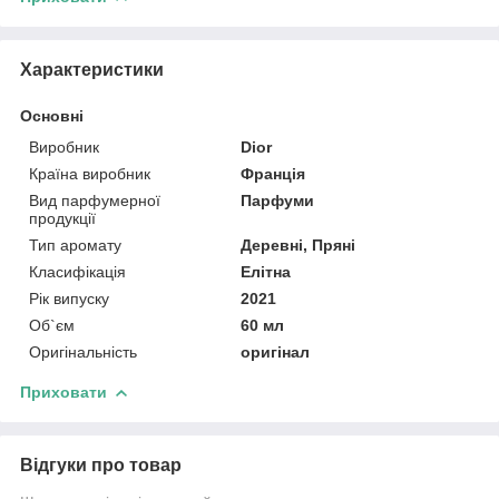
Характеристики
Основні
Виробник
Dior
Країна виробник
Франція
Вид парфумерної
Парфуми
продукції
Тип аромату
Деревні, Пряні
Класифікація
Елітна
Рік випуску
2021
Об`єм
60 мл
Оригінальність
оригінал
Приховати
Відгуки про товар