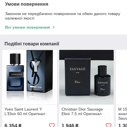
Умови повернення
Законом не передбачено повернення та обмін даного товару
належної якості
Всі умови повернення
Подібні товари компанії
Yves Saint Laurent Y
Christian Dior Sauvage
M 1
L'Elixir 60 ml Оригінал
Elixir 7,5 ml Оригинал
анал
Sauv
6 354
1 946
1 3
₴
₴