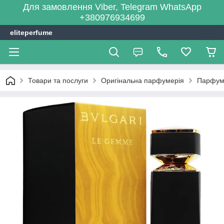
Для замовлення Viber, Telegram WhatsApp
+380976934699
eliteperfume
Товари та послуги
Оригінальна парфумерія
Парфум