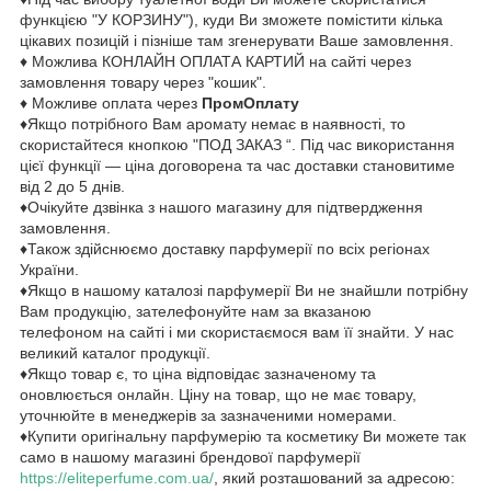
функцією "У КОРЗИНУ"), куди Ви зможете помістити кілька
цікавих позицій і пізніше там згенерувати Ваше замовлення.
♦ Можлива КОНЛАЙН ОПЛАТА КАРТИЙ на сайті через
замовлення товару через "кошик".
♦ Можливе оплата через
ПромОплату
♦Якщо потрібного Вам аромату немає в наявності, то
скористайтеся кнопкою "ПОД ЗАКАЗ “. Під час використання
цієї функції — ціна договорена та час доставки становитиме
від 2 до 5 днів.
♦Очікуйте дзвінка з нашого магазину для підтвердження
замовлення.
♦Також здійснюємо доставку парфумерії по всіх регіонах
України.
♦Якщо в нашому каталозі парфумерії Ви не знайшли потрібну
Вам продукцію, зателефонуйте нам за вказаною
телефоном на сайті і ми скористаємося вам її знайти. У нас
великий каталог продукції.
♦Якщо товар є, то ціна відповідає зазначеному та
оновлюється онлайн. Ціну на товар, що не має товару,
уточнюйте в менеджерів за зазначеними номерами.
♦Купити оригінальну парфумерію та косметику Ви можете так
само в нашому магазині брендової парфумерії
https://eliteperfume.com.ua/
, який розташований за адресою: