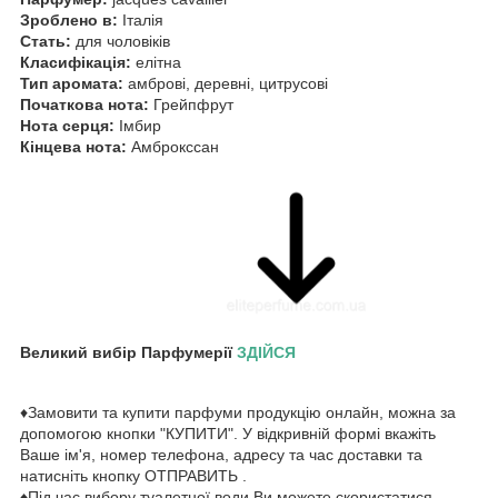
Зроблено в:
Італія
Стать:
для чоловіків
Класифікація:
елітна
Тип аромата:
амброві, деревні, цитрусові
Початкова нота:
Грейпфрут
Нота серця:
Імбир
Кінцева нота:
Амброкссан
Великий вибір Парфумерії
ЗДІЙСЯ
♦Замовити та купити парфуми продукцію онлайн, можна за
допомогою кнопки "КУПИТИ". У відкривній формі вкажіть
Ваше ім'я, номер телефона, адресу та час доставки та
натисніть кнопку ОТПРАВИТЬ .
♦Під час вибору туалетної води Ви можете скористатися