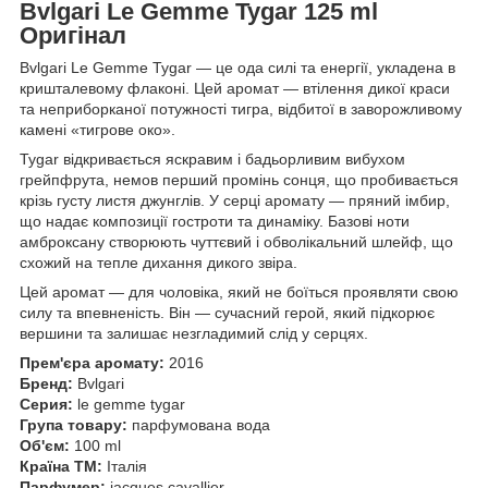
Bvlgari Le Gemme Tygar 125 ml
Оригінал
Bvlgari Le Gemme Tygar — це ода силі та енергії, укладена в
кришталевому флаконі. Цей аромат — втілення дикої краси
та неприборканої потужності тигра, відбитої в заворожливому
камені «тигрове око».
Tygar відкривається яскравим і бадьорливим вибухом
грейпфрута, немов перший промінь сонця, що пробивається
крізь густу листя джунглів. У серці аромату — пряний імбир,
що надає композиції гостроти та динаміку. Базові ноти
амброксану створюють чуттєвий і обволікальний шлейф, що
схожий на тепле дихання дикого звіра.
Цей аромат — для чоловіка, який не боїться проявляти свою
силу та впевненість. Він — сучасний герой, який підкорює
вершини та залишає незгладимий слід у серцях.
Прем'єра аромату:
2016
Бренд:
Bvlgari
Серия:
le gemme tygar
Група товару:
парфумована вода
Об'єм:
100 ml
Країна ТМ:
Італія
Парфумер:
jacques cavallier