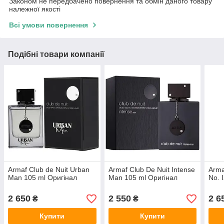
Законом не передбачено повернення та обмін даного товару
належної якості
Всі умови повернення
Подібні товари компанії
Armaf Club de Nuit Urban
Armaf Club De Nuit Intense
Arma
Man 105 ml Оригінал
Man 105 ml Оригінал
No. 
2 650
2 550
2 6
₴
₴
Купити
Купити