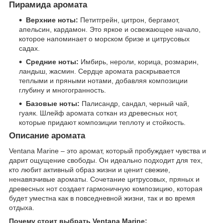
Пирамида аромата
Верхние ноты:
Петитгрейн, цитрон, бергамот,
апельсин, кардамон. Это яркое и освежающее начало,
которое напоминает о морском бризе и цитрусовых
садах.
Средние ноты:
Имбирь, нероли, корица, розмарин,
ландыш, жасмин. Сердце аромата раскрывается
теплыми и пряными нотами, добавляя композиции
глубину и многогранность.
Базовые ноты:
Палисандр, сандал, черный чай,
гуаяк. Шлейф аромата соткан из древесных нот,
которые придают композиции теплоту и стойкость.
Описание аромата
Ventana Marine – это аромат, который пробуждает чувства и
дарит ощущение свободы. Он идеально подходит для тех,
кто любит активный образ жизни и ценит свежие,
ненавязчивые ароматы. Сочетание цитрусовых, пряных и
древесных нот создает гармоничную композицию, которая
будет уместна как в повседневной жизни, так и во время
отдыха.
Почему стоит выбрать Ventana Marine: