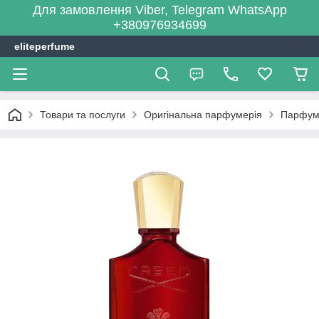
Для замовлення Viber, Telegram WhatsApp
+380976934699
eliteperfume
Товари та послуги
Оригінальна парфумерія
Парфум