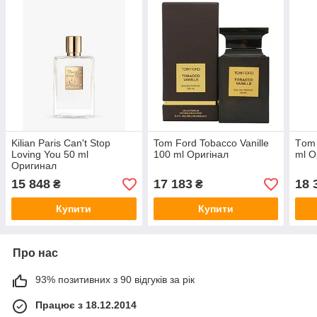
Kilian Paris Can't Stop
Tom Ford Tobacco Vanille
Тom 
Loving You 50 ml
100 ml Оригінал
ml О
Оригинал
15 848
17 183
18 
₴
₴
Купити
Купити
Про нас
93% позитивних з 90 відгуків за рік
Працює з 18.12.2014