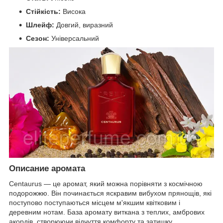
Стійкість:
Висока
Шлейф:
Довгий, виразний
Сезон:
Універсальний
Описание аромата
Centaurus — це аромат, який можна порівняти з космічною
подорожжю. Він починається яскравим вибухом прянощів, які
поступово поступаються місцем м'якшим квітковим і
деревним нотам. База аромату виткана з теплих, амбрових
акордів, створюючи відчуття комфорту та затишку.