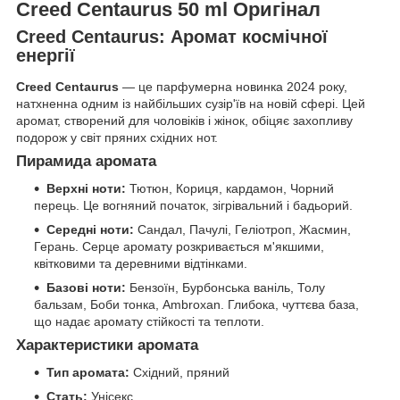
Creed Centaurus 50 ml Оригінал
Creed Centaurus: Аромат космічної
енергії
Creed Centaurus
— це парфумерна новинка 2024 року,
натхненна одним із найбільших сузір'їв на новій сфері. Цей
аромат, створений для чоловіків і жінок, обіцяє захопливу
подорож у світ пряних східних нот.
Пирамида аромата
Верхні ноти:
Тютюн, Кориця, кардамон, Чорний
перець. Це вогняний початок, зігрівальний і бадьорий.
Середні ноти:
Сандал, Пачулі, Геліотроп, Жасмин,
Герань. Серце аромату розкривається м'якшими,
квітковими та деревними відтінками.
Базові ноти:
Бензоїн, Бурбонська ваніль, Толу
бальзам, Боби тонка, Ambroxan. Глибока, чуттєва база,
що надає аромату стійкості та теплоти.
Характеристики аромата
Тип аромата:
Східний, пряний
Стать:
Унісекс