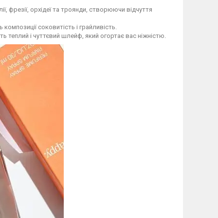
ї, фрезії, орхідеї та троянди, створюючи відчуття
композиції соковитість і грайливість.
ють теплий і чуттєвий шлейф, який огортає вас ніжністю.