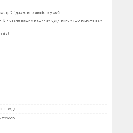
стрій і дарує впевненість у собі.
ня. Він стане вашим надійним супутником і допоможе вам
ттів!
ана вода
итрусові