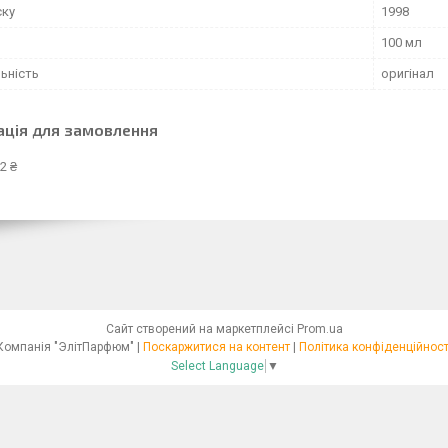
ску
1998
100 мл
ьність
оригінал
ація для замовлення
2 ₴
Сайт створений на маркетплейсі
Prom.ua
Компанія "ЭлітПарфюм" |
Поскаржитися на контент
|
Політика конфіденційност
Select Language
▼