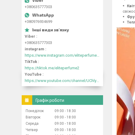
Кві
+380635777303
свіжос
Фру
+380976934699
Теп
Viber
+380635777303
instagram
https://www.instagram.com/eliteperfume2030/
TikTok
https://tiktok.me/eliteperfume2
YouTube
https://www.youtube.com/channel/UChlyrHV155UsxbND9N3hYJA
Графік роботи
Понеділок
09:00
18:30
Вівторок
09:00
18:00
Середа
09:00
18:00
Четвер
09:00
18:00