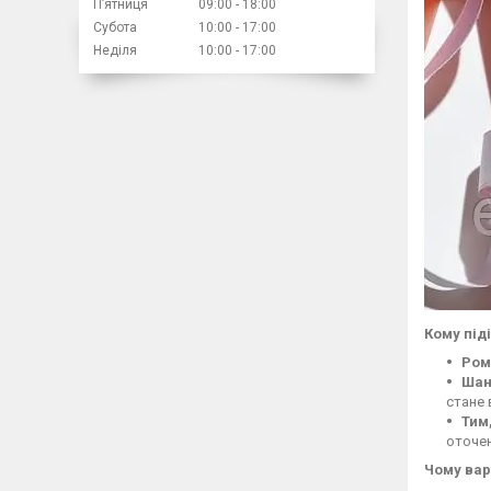
Пʼятниця
09:00
18:00
Субота
10:00
17:00
Неділя
10:00
17:00
Кому під
Ром
Шан
стане
Тим
оточен
Чому вар