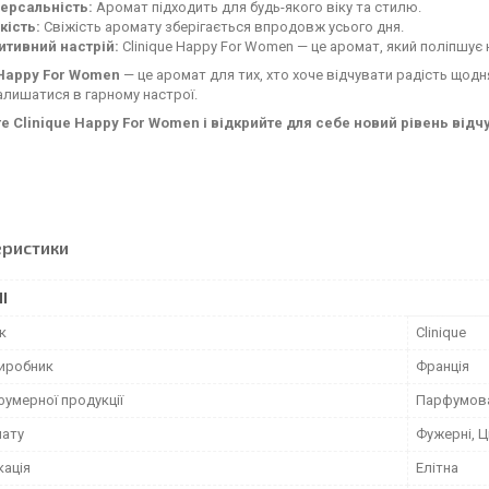
версальність:
Аромат підходить для будь-якого віку та стилю.
кість:
Свіжість аромату зберігається впродовж усього дня.
итивний настрій:
Clinique Happy For Women — це аромат, який поліпшує на
 Happy For Women
— це аромат для тих, хто хоче відчувати радість щод
лишатися в гарному настрої.
е Clinique Happy For Women і відкрийте для себе новий рівень відчу
еристики
І
к
Clinique
виробник
Франція
фумерної продукції
Парфумов
мату
Фужерні, Ц
кація
Елітна