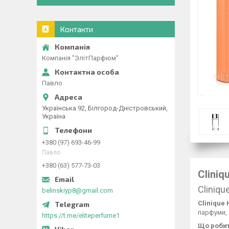
Контакти
Компанія "ЭлітПарфюм"
Павло
Українська 92, Білгород-Дністровський,
Україна
+380 (97) 693-46-99
Павло
+380 (63) 577-73-03
Cliniq
Cliniq
belinskiyp8@gmail.com
Clinique
парфуми, 
https://t.me/eliteperfume1
Що робит