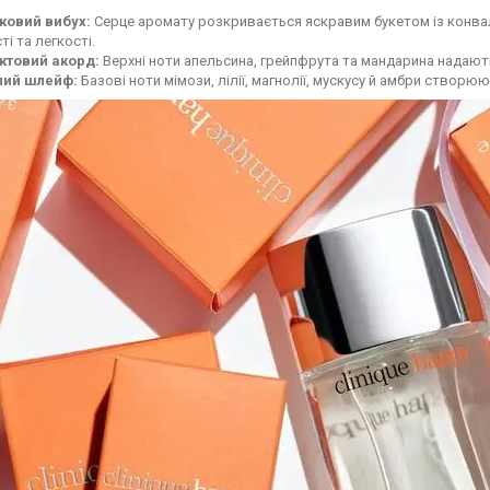
тковий вибух:
Серце аромату розкривається яскравим букетом із конвалі
ті та легкості.
ктовий акорд:
Верхні ноти апельсина, грейпфрута та мандарина надають 
лий шлейф:
Базові ноти мімози, лілії, магнолії, мускусу й амбри створю