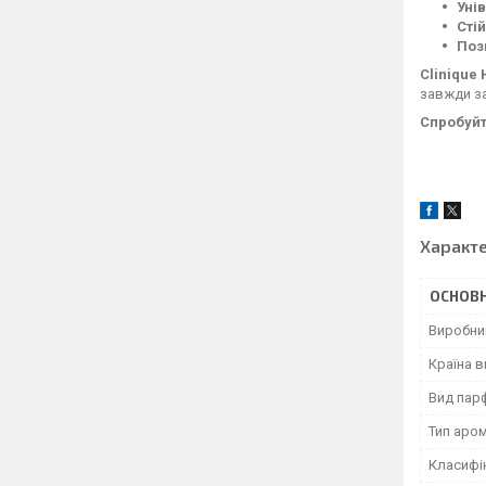
Уні
Стій
Поз
Clinique
завжди за
Спробуйт
Характ
ОСНОВН
Виробни
Країна 
Вид пар
Тип аро
Класифі