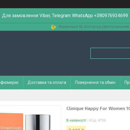
Для замовлення Viber, Telegram WhatsApp +380976934699
Українська 92, Білгород-Дністровський,
арфюмерію
Доставка та оплата
Повернення та обмін
Пр
Clinique Happy For Women 1
В наявності
Код:
4706