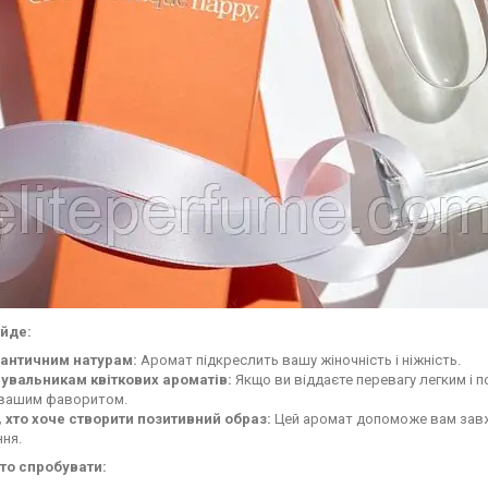
ійде:
античним натурам:
Аромат підкреслить вашу жіночність і ніжність.
увальникам квіткових ароматів:
Якщо ви віддаєте перевагу легким і п
 вашим фаворитом.
, хто хоче створити позитивний образ:
Цей аромат допоможе вам завжд
ня.
то спробувати: