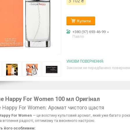
3 102 ₴
Купити
+380 (97) 693-46-99
Павло
Законом не передбачено поверненн
ue Happy For Women 100 мл Оригінал
ue Happy For Women: Аромат чистого щастя
 Happy For Women
— це воістину культовий аромат, який уже багато рокі
а втілення радості, оптимізму та весняного настрою.
ь його особливим: