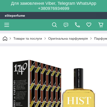
Для замовлення Viber, Telegram WhatsApp
+380976934699
eliteperfume
Товари та послуги
Оригінальна парфумерія
Парфум