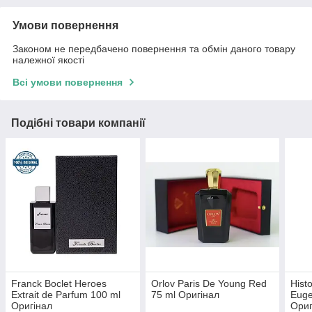
Умови повернення
Законом не передбачено повернення та обмін даного товару
належної якості
Всі умови повернення
Подібні товари компанії
Franck Boclet Heroes
Orlov Paris De Young Red
Hist
Extrait de Parfum 100 ml
75 ml Оригінал
Euge
Оригінал
Ори