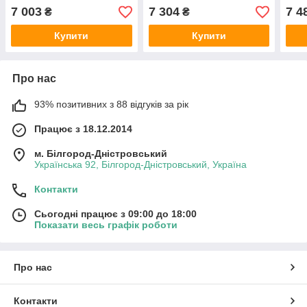
7 003
7 304
7 4
₴
₴
Купити
Купити
Про нас
93% позитивних з 88 відгуків за рік
Працює з 18.12.2014
м. Білгород-Дністровський
Українська 92, Білгород-Дністровський, Україна
Контакти
Сьогодні працює з 09:00 до 18:00
Показати весь графік роботи
Про нас
Контакти