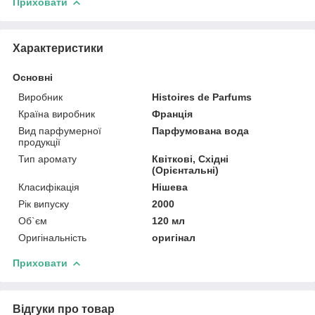
Приховати
Характеристики
Основні
Виробник
Histoires de Parfums
Країна виробник
Франція
Вид парфумерної
Парфумована вода
продукції
Тип аромату
Квіткові, Східні
(Орієнтальні)
Класифікація
Нішева
Рік випуску
2000
Об`єм
120 мл
Оригінальність
оригінал
Приховати
Відгуки про товар