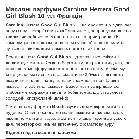
Масляні парфуми Carolina Herrera Good
Girl Blush 10 мл Франція
Carolina Herrera Good Girl Blush
— це аромат, що відкриває
нову главу в історії виняткової жіночності, запрошуючи вас на
хвилююче побачення з елегантністю та пристрастю. Ця
композиція є яскравим втіленням сучасної жіночої сили та
чуттєвості, виконаним у ніжних пастельних тонах.
Початкові ноти
Good Girl Blush
відкриваються свіжим і
легким дуетом італійського бергамоту та гіркого мигдалю, що
створює атмосферу іскристого літнього світанку. У самому
«серці» аромату розквітає романтичний букет із півонії та
екзотичного іланг-ілангу, надаючи композиції особливої
ніжності та весняної свіжості. Базові ноти розкриваються
глибокими акордами ванілі та бобів тонка, що створюють
солодкий, спокусливий шлейф.
У масляному форматі
Blush
звучить неймовірно м'яко та
пудрово. Олійна основа дозволяє ніжним квітковим нотам
півонії не «злітати», а залишатися на шкірі протягом усього
дня, перетворюючись на витончену оксамитову ауру.
Відеоогляд на масляні парфуми: