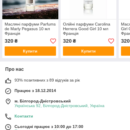
Масляні парфуми Parfums
Олійні парфуми Carolina
Масл
de Marly Pegasus 10 мл
Herrera Good Girl 10 мл
Girl
Франція
Франція
Фра
320
320
320
₴
₴
Купити
Купити
Про нас
93% позитивних з 89 відгуків за рік
Працює з 18.12.2014
м. Білгород-Дністровський
Українська 92, Білгород-Дністровський, Україна
Контакти
Сьогодні працює з 10:00 до 17:00