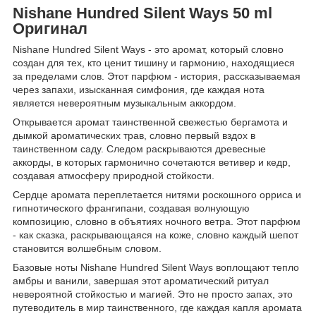
Nishane Hundred Silent Ways 50 ml
Оригинал
Nishane Hundred Silent Ways - это аромат, который словно
создан для тех, кто ценит тишину и гармонию, находящиеся
за пределами слов. Этот парфюм - история, рассказываемая
через запахи, изысканная симфония, где каждая нота
является невероятным музыкальным аккордом.
Открывается аромат таинственной свежестью бергамота и
дымкой ароматических трав, словно первый вздох в
таинственном саду. Следом раскрываются древесные
аккорды, в которых гармонично сочетаются ветивер и кедр,
создавая атмосферу природной стойкости.
Сердце аромата переплетается нитями роскошного орриса и
гипнотического франгипани, создавая волнующую
композицию, словно в объятиях ночного ветра. Этот парфюм
- как сказка, раскрывающаяся на коже, словно каждый шепот
становится волшебным словом.
Базовые ноты Nishane Hundred Silent Ways воплощают тепло
амбры и ванили, завершая этот ароматический ритуал
невероятной стойкостью и магией. Это не просто запах, это
путеводитель в мир таинственного, где каждая капля аромата