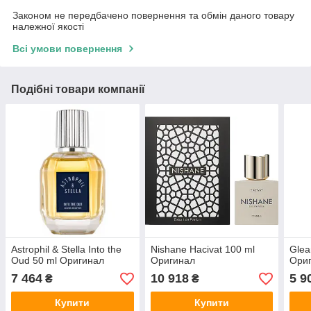
Законом не передбачено повернення та обмін даного товару
належної якості
Всі умови повернення
Подібні товари компанії
Astrophil & Stella Into the
Nishane Hacivat 100 ml
Glea
Oud 50 ml Оригинал
Оригинал
Ори
7 464
10 918
5 9
₴
₴
Купити
Купити