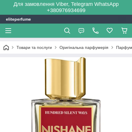
Для замовлення Viber, Telegram WhatsApp
+380976934699
eliteperfume
Товари та послуги
Оригінальна парфумерія
Парфум