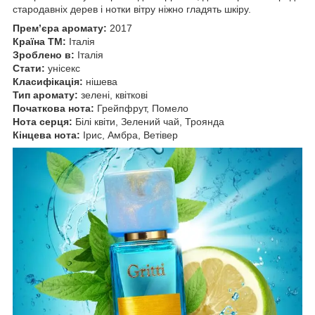
стародавніх дерев і нотки вітру ніжно гладять шкіру.
Прем’єра аромату:
2017
Країна ТМ:
Італія
Зроблено в:
Італія
Стати:
унісекс
Класифікація:
нішева
Тип аромату:
зелені, квіткові
Початкова нота:
Грейпфрут, Помело
Нота серця:
Білі квіти, Зелений чай, Троянда
Кінцева нота:
Ірис, Амбра, Ветівер