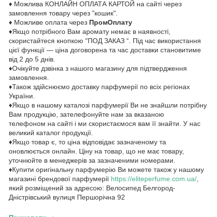
♦ Можлива КОНЛАЙН ОПЛАТА КАРТОЙ на сайті через
замовлення товару через "кошик".
♦ Можливе оплата через
ПромОплату
♦Якщо потрібного Вам аромату немає в наявності,
скористайтеся кнопкою "ПОД ЗАКАЗ “. Під час використання
цієї функції — ціна договорена та час доставки становитиме
від 2 до 5 днів.
♦Очікуйте дзвінка з нашого магазину для підтвердження
замовлення.
♦Також здійснюємо доставку парфумерії по всіх регіонах
України.
♦Якщо в нашому каталозі парфумерії Ви не знайшли потрібну
Вам продукцію, зателефонуйте нам за вказаною
телефоном на сайті і ми скористаємося вам її знайти. У нас
великий каталог продукції.
♦Якщо товар є, то ціна відповідає зазначеному та
оновлюється онлайн. Ціну на товар, що не має товару,
уточнюйте в менеджерів за зазначеними номерами.
♦Купити оригінальну парфумерію Ви можете також у нашому
магазині брендової парфумерії
https://eliteperfume.com.ua/
,
який розміщений за адресою: Велосипед Белгород-
Дністрівський вулиця Першорічна 92