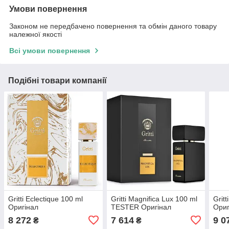
Умови повернення
Законом не передбачено повернення та обмін даного товару
належної якості
Всі умови повернення
Подібні товари компанії
Gritti Eclectique 100 ml
Gritti Magnifica Lux 100 ml
Grit
Оригінал
TESTER Оригінал
Ори
8 272
7 614
9 0
₴
₴