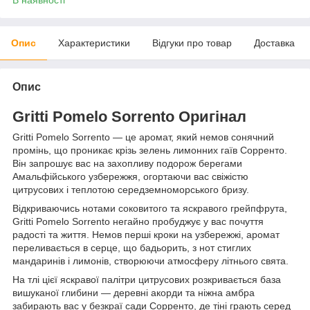
Опис
Характеристики
Відгуки про товар
Доставка
Опис
Gritti Pomelo Sorrento Оригінал
Gritti Pomelo Sorrento — це аромат, який немов сонячний
промінь, що проникає крізь зелень лимонних гаїв Сорренто.
Він запрошує вас на захопливу подорож берегами
Амальфійського узбережжя, огортаючи вас свіжістю
цитрусових і теплотою середземноморського бризу.
Відкриваючись нотами соковитого та яскравого грейпфрута,
Gritti Pomelo Sorrento негайно пробуджує у вас почуття
радості та життя. Немов перші кроки на узбережжі, аромат
переливається в серце, що бадьорить, з нот стиглих
мандаринів і лимонів, створюючи атмосферу літнього свята.
На тлі цієї яскравої палітри цитрусових розкривається база
вишуканої глибини — деревні акорди та ніжна амбра
забирають вас у безкраї сади Сорренто, де тіні грають серед