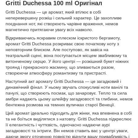
Gritti Duchessa 100 ml Оригінал
Gritti Duchessa — це аромат, який втілює в собі
неперевершену розкіш і сильний характер. Це захопливе
поєднання нот, які створюють чарівне враження, немов
магнетично притягаючи увагу всіх навколо.
Відкриваючись яскравим сплеском іскристого бергамоту,
аромат Gritti Duchessa розкриває свою початкову ноту з
неповторним блиском. Але поступово, як завіса на
театральній сцені, вона поступається місцем звабливому та
витонченому серцю. У його центрі — розкішний букет ніжних
троянд і прекрасного жасмину, що зливаються разом,
створюючи атмосферу романтизму та пристрасті.
Наступний акт аромату Gritti Duchessa — це загадковий і
динамічний фінал. У ньому звучать спокусливі ноти ванілі та
пачулі, що створюють посмак, що зачаровує. Тепло та сила
амбри надають цьому шлейфу загадковості та глибини, немов
бентежна розмова на темних вуличках старої Венеції.
Цей аромат ідеально підходить для жінки, яка впевнена в собі
та не боїться виділятися з натовпу. Gritti Duchessa підкреслює
її елегантність і чуттєвість, одночасно надаючи аурі
загадковості та інтриги. Він немов ставить вас у центрі уваги,
даючи змогу оточенню повністю відчути вашу привабливість і