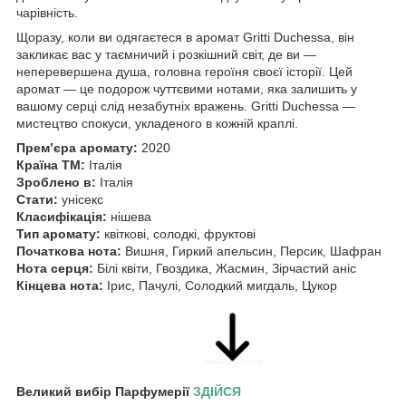
чарівність.
Щоразу, коли ви одягаєтеся в аромат Gritti Duchessa, він
закликає вас у таємничий і розкішний світ, де ви —
неперевершена душа, головна героїня своєї історії. Цей
аромат — це подорож чуттєвими нотами, яка залишить у
вашому серці слід незабутніх вражень. Gritti Duchessa —
мистецтво спокуси, укладеного в кожній краплі.
Прем’єра аромату:
2020
Країна ТМ:
Італія
Зроблено в:
Італія
Стати:
унісекс
Класифікація:
нішева
Тип аромату:
квіткові, солодкі, фруктові
Початкова нота:
Вишня, Гиркий апельсин, Персик, Шафран
Нота серця:
Білі квіти, Гвоздика, Жасмин, Зірчастий аніс
Кінцева нота:
Ірис, Пачулі, Солодкий мигдаль, Цукор
Великий вибір Парфумерії
ЗДІЙСЯ