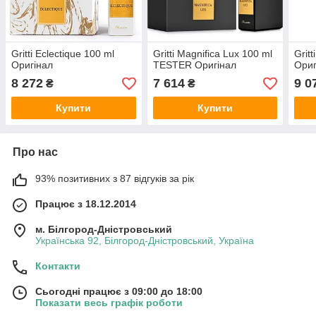
Gritti Eclectique 100 ml
Gritti Magnifica Lux 100 ml
Grit
Оригінал
TESTER Оригінал
Ори
8 272
7 614
9 0
₴
₴
Купити
Купити
Про нас
93% позитивних з 87 відгуків за рік
Працює з 18.12.2014
м. Білгород-Дністровський
Українська 92, Білгород-Дністровський, Україна
Контакти
Сьогодні працює з 09:00 до 18:00
Показати весь графік роботи