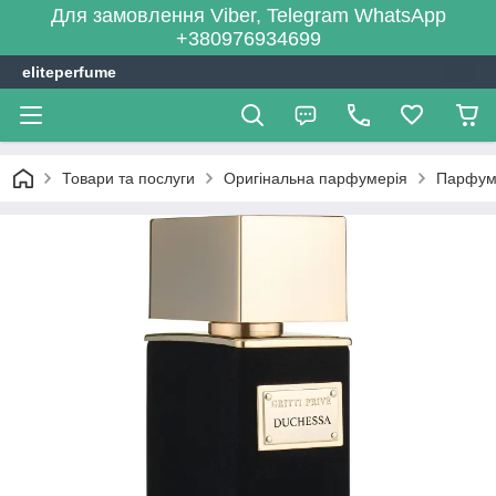
Для замовлення Viber, Telegram WhatsApp
+380976934699
eliteperfume
Товари та послуги
Оригінальна парфумерія
Парфум