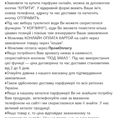
♦Замовити та купити парфуми онлайн, можна за допомогою
кнопки "КУПИТИ". У відкривній формі вкажіть Ваше ім'я,
номер телефона, адресу та час доставки та натисніть
кнопку ОТПРАВИТЬ .
♦Під час вибору туалетної води Ви можете скористатися
функцією "У КОРЗИНУ"), куди Ви зможете помістити кілька
цікавих позицій і пізніше там згенерувати Ваше замовлення.
♦ Можлива КОНЛАЙН ОПЛАТА КАРТОЙ на сайті через
замовлення товару через "кошик".
♦ Можливе оплата через
ПромОплату
♦Якщо потрібного Вам аромату немає в наявності,
скористайтеся кнопкою "ПОД ЗАКАЗ “. Під час використання
цієї функції — ціна договорена та час доставки становитиме
від 2 до 5 днів.
♦Очікуйте дзвінка з нашого магазину для підтвердження
замовлення.
♦Також здійснюємо доставку парфумерії по всіх регіонах
України.
♦Якщо в нашому каталозі парфумерії Ви не знайшли потрібну
Вам продукцію, зателефонуйте нам за вказаною
телефоном на сайті і ми скористаємося вам її знайти. У нас
великий каталог продукції.
♦Якщо товар є, то ціна відповідає зазначеному та
оновлюється онлайн. Ціну на товар, що не має товару,