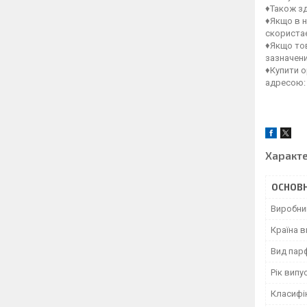
♦Також зд
♦Якщо в н
скористає
♦Якщо тов
зазначен
♦Купити о
адресою:
Характ
ОСНОВН
Виробни
Країна 
Вид пар
Рік випу
Класифі