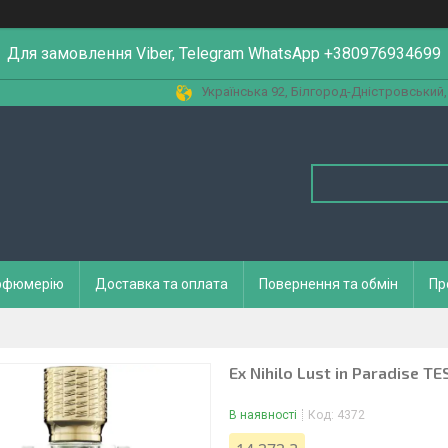
Для замовлення Viber, Telegram WhatsApp +380976934699
Українська 92, Білгород-Дністровський,
арфюмерію
Доставка та оплата
Повернення та обмін
Пр
Ex Nihilo Lust in Paradise T
В наявності
Код:
4372