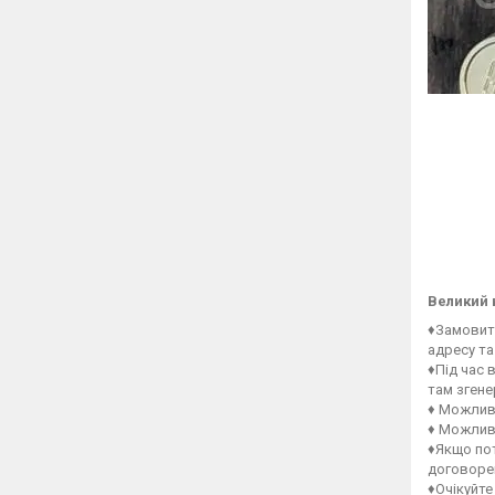
Великий 
♦Замовити
адресу та
♦Під час 
там зген
♦ Можлив
♦ Можлив
♦Якщо пот
договорен
♦Очікуйте