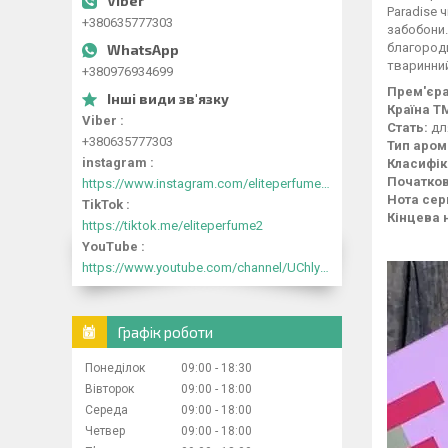
Paradise 
+380635777303
забобони.
благородн
тваринни
+380976934699
Прем'єра
Країна Т
Viber
Стать:
дл
+380635777303
Тип аром
instagram
Класифік
Початков
https://www.instagram.com/eliteperfume2030/
Нота сер
TikTok
Кінцева 
https://tiktok.me/eliteperfume2
YouTube
https://www.youtube.com/channel/UChlyrHV155UsxbND9N3hYJA
Графік роботи
Понеділок
09:00
18:30
Вівторок
09:00
18:00
Середа
09:00
18:00
Четвер
09:00
18:00