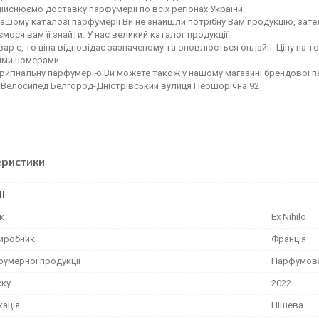
ійснюємо доставку парфумерії по всіх регіонах України.
ашому каталозі парфумерії Ви не знайшли потрібну Вам продукцію, зате
мося вам її знайти. У нас великий каталог продукції.
ар є, то ціна відповідає зазначеному та оновлюється онлайн. Ціну на т
ими номерами.
ригінальну парфумерію Ви можете також у нашому магазині брендової 
 Велосипед Белгород-Дністрівський вулиця Першорічна 92
еристики
І
к
Ex Nihilo
виробник
Франція
фумерної продукції
Парфумов
ску
2022
кація
Нішева