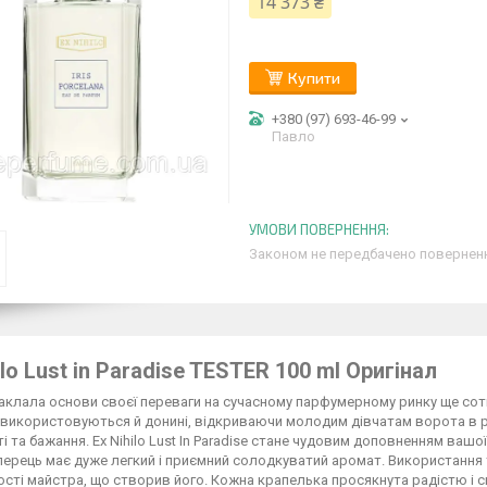
14 373 ₴
Купити
+380 (97) 693-46-99
Павло
Законом не передбачено поверненн
ilo Lust in Paradise TESTER 100 ml Оригінал
аклала основи своєї переваги на сучасному парфумерному ринку ще сотн
використовуються й донині, відкриваючи молодим дівчатам ворота в р
і та бажання. Ex Nihilo Lust In Paradise стане чудовим доповненням вашо
ерець має дуже легкий і приємний солодкуватий аромат. Використання 
сті майстра, що створив його. Кожна крапелька просякнута радістю і спо