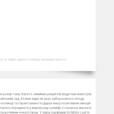
я та обмін даного товару належної якості
і років тому. Багато сімейних рецептів видатних майстрів
айський сад. Кожен вдих як укус забороненого плоду
ї колекції та гарантовано подарує масу позитивних емоцій.
такого інгредієнта у верхньому шлейфі є ознакою високої
кусливим кокетством. У серці парфумів Ex Nihilo Lust In