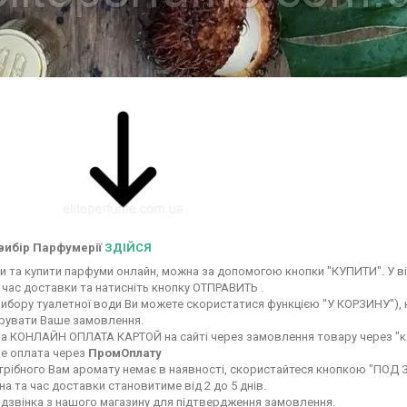
вибір Парфумерії
ЗДІЙСЯ
 та купити парфуми онлайн, можна за допомогою кнопки "КУПИТИ". У ві
 час доставки та натисніть кнопку ОТПРАВИТЬ .
вибору туалетної води Ви можете скористатися функцією "У КОРЗИНУ"), ку
ерувати Ваше замовлення.
а КОНЛАЙН ОПЛАТА КАРТОЙ на сайті через замовлення товару через "к
е оплата через
ПромОплату
рібного Вам аромату немає в наявності, скористайтеся кнопкою "ПОД ЗАК
а та час доставки становитиме від 2 до 5 днів.
 дзвінка з нашого магазину для підтвердження замовлення.