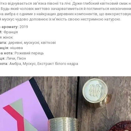
чітко відчувається зв'язка півонії та лічі. Дуже глибокий квітковий сма
 Будь-який чоловік миттєво зачарватиметься й поглинеться нескінченни
а амбра є одними з найкращих деревних компонентів, що використовуют
й мускус чудово доповнює їх м'якість своєю нестримною натурою.
 аромату:
2019
М:
Франція
я жінок
ата:
деревні, мускусні, квіткові
ація:
нішева
а нота:
Рожевий перець
ця:
Личи, Пион
нота:
Амбра, Мускус, Екстракт білого кедра