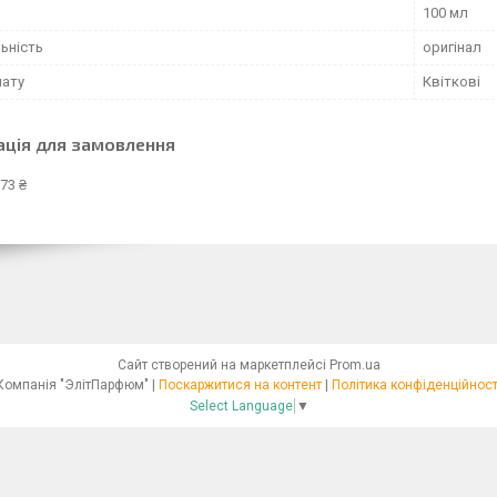
100 мл
ьність
оригінал
мату
Квіткові
ація для замовлення
73 ₴
Сайт створений на маркетплейсі
Prom.ua
Компанія "ЭлітПарфюм" |
Поскаржитися на контент
|
Політика конфіденційност
Select Language
▼