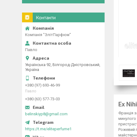
Контакти
Компанія "ЭлітПарфюм"
Павло
Українська 92, Білгород-Дністровський,
Україна
+380 (97) 693-46-99
Павло
+380 (63) 577-73-03
Ex Nih
Франція з
belinskiyp8@gmail.com
минулого 
пристраст
https://t.me/eliteperfume1
Рожевий п
майстерно