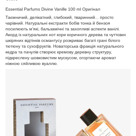
Essential Parfums Divine Vanille 100 ml Оригінал
Таємничий, делікатний, глибокий, тваринний... просто
чарівний. Натуральні екстракти бобів тонка й бензоя
посилюють м'які, бальзамічні та захопливі аспекти ванілі.
Акорд із натуральних нот кори коричного дерева та чуттєвих
шкіряних відтінків османтусу розкриває багаті грані білого
тютюну та сухофруктів. Новаторська фракція натурального
кедра та пачулів створює кремову деревну структуру,
підкреслену шовковистим мускусом, огортаючи аромат
ніжною сяйливою вуаллю.