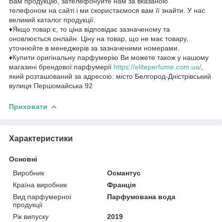
Вам продукцію, зателефонуйте нам за вказаною
телефоном на сайті і ми скористаємося вам її знайти. У нас
великий каталог продукції.
♦Якщо товар є, то ціна відповідає зазначеному та
оновлюється онлайн. Ціну на товар, що не має товару,
уточнюйте в менеджерів за зазначеними номерами.
♦Купити оригінальну парфумерію Ви можете також у нашому
магазині брендової парфумерії
https://eliteperfume.com.ua/
,
який розташований за адресою: місто Белгород-Дністрівський
вулиця Першомайська 92
Приховати
Характеристики
Основні
Виробник
Османтус
Країна виробник
Франція
Вид парфумерної
Парфумована вода
продукції
Рік випуску
2019