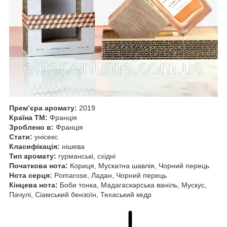
Прем’єра аромату:
2019
Країна ТМ:
Франція
Зроблено в:
Франція
Стати:
унісекс
Класифікація:
нішева
Тип аромату:
гурманські, східні
Початкова нота:
Кориця, Мускатна шавлія, Чорний перець
Нота серця:
Pomarose, Ладан, Чорний перець
Кінцева нота:
Боби тонка, Мадагаскарська ваніль, Мускус,
Пачулі, Сіамський бензоїн, Техаський кедр