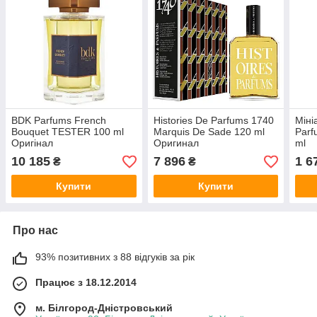
BDK Parfums French
Histories De Parfums 1740
Міні
Bouquet TESTER 100 ml
Marquis De Sade 120 ml
Parf
Оригінал
Оригинал
ml
10 185
7 896
1 6
₴
₴
Купити
Купити
Про нас
93% позитивних з 88 відгуків за рік
Працює з 18.12.2014
м. Білгород-Дністровський