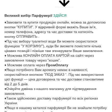
Великий вибір Парфумерії
ЗДІЙСЯ
♦Замовити та купити продукцію онлайн, можна за допомогою
кнопки "КУПИТИ". У відкривній формі вкажіть Ваше ім'я,
номер телефона, адресу та час доставки та натисніть
кнопку ОТПРАВИТЬ .
♦Під час вибору туалетної води Ви можете скористатися
функцією "У КОРЗИНУ"), куди Ви зможете помістити кілька
цікавих позицій і пізніше там згенерувати Ваше замовлення.
♦ Можлива КОНЛАЙН ОПЛАТА КАРТОЙ на сайті через
замовлення товару через "кошик".
♦ Можливе оплата через
ПромОплату
♦Якщо потрібного Вам аромату немає в наявності,
скористайтеся кнопкою "ПОД ЗАКАЗ “. Під час використання
цієї функції — ціна договорена та час доставки становитиме
від 2 до 5 днів.
♦Очікуйте дзвінка з нашого магазину для підтвердження
замовлення.
♦Також здійснюємо доставку парфумерії по всіх регіонах
України.
♦Якщо в нашому каталозі парфумерії Ви не знайшли потрібну