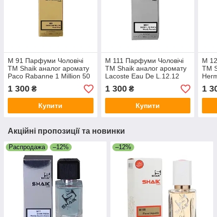
M 91 Парфуми Чоловічі
M 111 Парфуми Чоловічі
M 12
ТМ Shaik аналог аромату
ТМ Shaik аналог аромату
ТМ S
Paco Rabanne 1 Million 50
Lacoste Eau De L.12.12
Herm
ml
Blanc 50 ml
ml
1 300
1 300
1 3
₴
₴
Купити
Купити
Акційні пропозиції та новинки
Распродажа
–12%
–12%