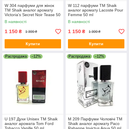
W 304 парфуми для жінок
W 112 парфуми ТМ Shaik
ТМ Shaik аналог аромату
аналог аромату Lacoste Pour
Victoria's Secret Noir Tease 50
Femme 50 ml
ml
В наявності
В наявності
1 150
1 150
₴
₴
1 300 ₴
1 300 ₴
Купити
Купити
Распродажа
–12%
Распродажа
–12%
U 197 Духи Unisex ТМ Shaik
M 209 Парфуми Чоловічі ТМ
аналог аромата Tom Ford
Shaik аналог аромату Paco
Tobacco Vanille 50 ml
Rabanne Invictus Aqua 50 ml