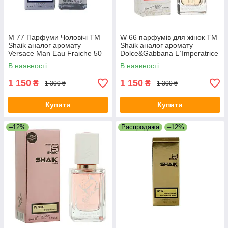
M 77 Парфуми Чоловічі ТМ
W 66 парфумів для жінок ТМ
Shaik аналог аромату
Shaik аналог аромату
Versace Man Eau Fraiche 50
Dolce&Gabbana L`Imperatrice
ml
3 50 ml
В наявності
В наявності
1 150
1 150
₴
₴
1 300 ₴
1 300 ₴
Купити
Купити
–12%
Распродажа
–12%