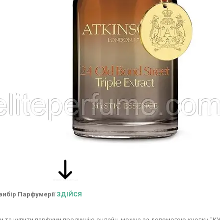
вибір Парфумерії
ЗДІЙСЯ
 та купити парфуми продукцію онлайн, можна за допомогою кнопки "КУП