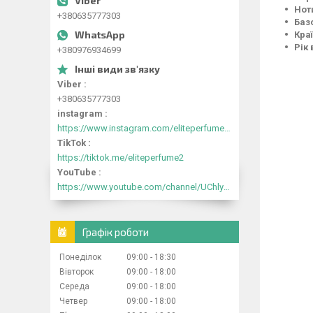
Нот
+380635777303
Базо
Кра
Рік 
+380976934699
Viber
+380635777303
instagram
https://www.instagram.com/eliteperfume2030/
TikTok
https://tiktok.me/eliteperfume2
YouTube
https://www.youtube.com/channel/UChlyrHV155UsxbND9N3hYJA
Графік роботи
Понеділок
09:00
18:30
Вівторок
09:00
18:00
Середа
09:00
18:00
Четвер
09:00
18:00