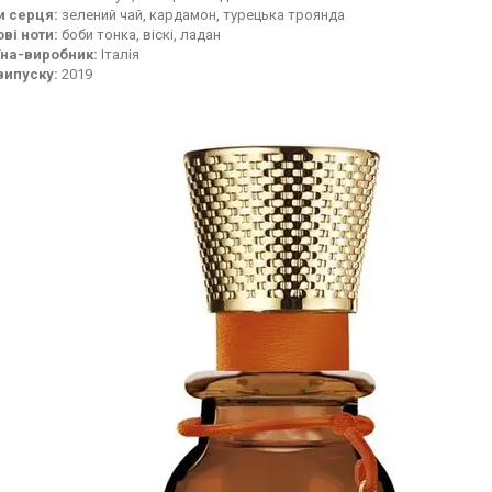
и серця:
зелений чай, кардамон, турецька троянда
ві ноти:
боби тонка, віскі, ладан
їна-виробник:
Італія
випуску:
2019