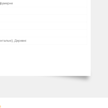
рфумерне
єнтальні), Деревні
і