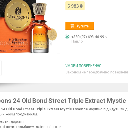
5 983 ₴
Купити
+380 (97) 693-46-99
Павло
Законом не передбачено поверненн
sons 24 Old Bond Street Triple Extract Mysti
 24 Old Bond Street Triple Extract Mystic Essence
чарівно підійдуть як д
ь ніжним поєднанням.
мати:
деревні
ні ноти:
гальбанум, ялівцеві ягоди