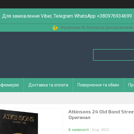
Для замовлення Viber, Telegram WhatsApp +380976934699
Українська 92, Білгород-Дністровський,
арфюмерію
Доставка та оплата
Повернення та обмін
Пр
Atkinsons 24 Old Bond Street
Оригинал
В наявності
Код:
4052