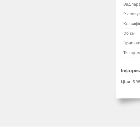
Вид пар
Рік випу
Класифі
Об`єм
Оригінал
Тип аро
Інформ
Ціна:
5 98