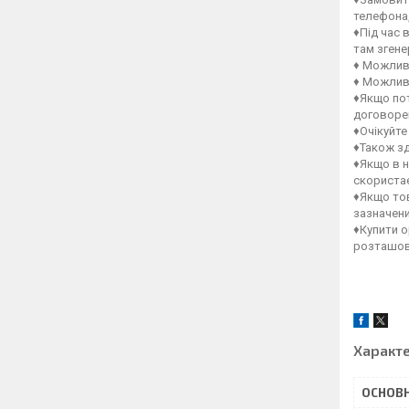
телефона,
♦Під час 
там зген
♦ Можлив
♦ Можлив
♦Якщо пот
договорен
♦Очікуйте
♦Також зд
♦Якщо в н
скористає
♦Якщо тов
зазначен
♦Купити о
розташов
Характ
ОСНОВН