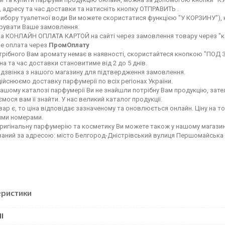
 адресу та час доставки та натисніть кнопку ОТПРАВИТЬ .
вибору туалетної води Ви можете скористатися функцією "У КОРЗИНУ"), ку
ерувати Ваше замовлення.
а КОНЛАЙН ОПЛАТА КАРТОЙ на сайті через замовлення товару через "к
е оплата через
ПромОплату
рібного Вам аромату немає в наявності, скористайтеся кнопкою "ПОД ЗАК
а та час доставки становитиме від 2 до 5 днів.
 дзвінка з нашого магазину для підтвердження замовлення.
ійснюємо доставку парфумерії по всіх регіонах України.
ашому каталозі парфумерії Ви не знайшли потрібну Вам продукцію, зате
мося вам її знайти. У нас великий каталог продукції.
ар є, то ціна відповідає зазначеному та оновлюється онлайн. Ціну на т
ими номерами.
ригінальну парфумерію та косметику Ви можете також у нашому магазин
аний за адресою: місто Белгород-Дністрівський вулиця Першомайська
еристики
І