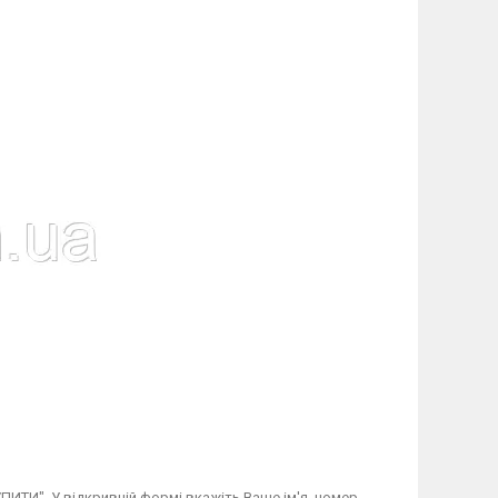
ИТИ". У відкривній формі вкажіть Ваше ім'я, номер