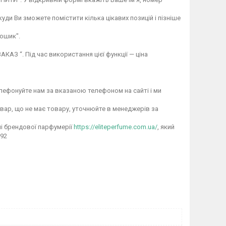
ди Ви зможете помістити кілька цікавих позицій і пізніше
ошик".
АЗ “. Під час використання цієї функції — ціна
лефонуйте нам за вказаною телефоном на сайті і ми
овар, що не має товару, уточнюйте в менеджерів за
і брендової парфумерії
https://eliteperfume.com.ua/
, який
 92