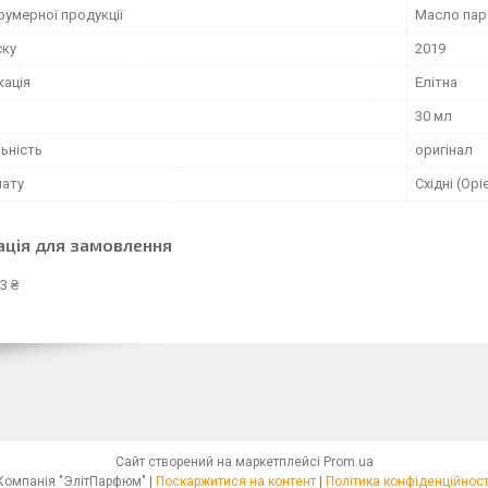
фумерної продукції
Масло па
ску
2019
кація
Елітна
30 мл
ьність
оригінал
мату
Східні (Орі
ація для замовлення
3 ₴
Сайт створений на маркетплейсі
Prom.ua
Компанія "ЭлітПарфюм" |
Поскаржитися на контент
|
Політика конфіденційност