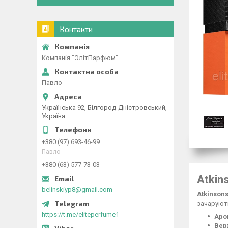
Контакти
Компанія "ЭлітПарфюм"
Павло
Українська 92, Білгород-Дністровський,
Україна
+380 (97) 693-46-99
Павло
+380 (63) 577-73-03
Atkin
belinskiyp8@gmail.com
Atkinsons
зачаруют
https://t.me/eliteperfume1
Аро
Верх