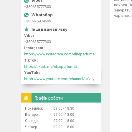
кокоса. З
+380635777303
занурять 
чарівност
+380976934699
Viber
+380635777303
instagram
https://www.instagram.com/eliteperfume2030/
TikTok
https://tiktok.me/eliteperfume2
YouTube
https://www.youtube.com/channel/UChlyrHV155UsxbND9N3hYJA
Графік роботи
Понеділок
09:00
18:30
Вівторок
09:00
18:00
Середа
09:00
18:00
Четвер
09:00
18:00