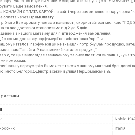
вибору туалетної води Ви можете скористатися функцією "У КОРЗИНУ"), ку
ерувати Ваше замовлення.
а КОНЛАЙН ОПЛАТА КАРТОЙ на сайті через замовлення товару через "к
е оплата через
ПромОплату
рібного Вам аромату немає в наявності, скористайтеся кнопкою "ПОД ЗАК
а та час доставки становитиме від 2 до 5 днів.
 дзвінка з нашого магазину для підтвердження замовлення.
ійснюємо доставку парфумерії по всіх регіонах України.
ашому каталозі парфумерії Ви не знайшли потрібну Вам продукцію, зате
мося вам її знайти. У нас великий каталог продукції.
ар є, то ціна відповідає зазначеному та оновлюється онлайн. Ціну на т
ими номерами.
ригінальну парфумерію Ви можете також у нашому магазині брендової 
ою: місто Белгород-Дністрівський вулиця Першомайська 92
еристики
І
к
Nobile 194
виробник
Італія