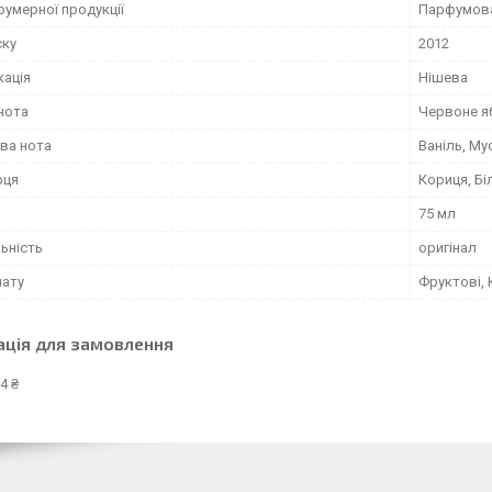
фумерної продукції
Парфумов
ску
2012
кація
Нішева
нота
Червоне я
ва нота
Ваніль, Му
рця
Кориця, Бі
75 мл
ьність
оригінал
мату
Фруктові, 
ація для замовлення
4 ₴