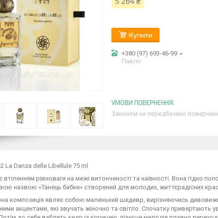
5 264 ₴
Купити
+380 (97) 693-46-99
Павло
Законом не передбачено поверненн
2 La Danza delle Libellule 75 ml
 втіленням рівноваги на межі витонченості та наївності. Вона гідно по
ою назвою «Танець бабки» створений для молодих, життєрадісних красун
на композиція являє собою маленький шедевр, вирізняючись дивовижно
ими акцентами, які звучать жіночно та світло. Спочатку привертають у
Потім до себе ваблять кедр із корицею, пізніше мелодія плавно переходи