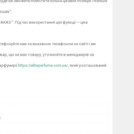
ди Ви зможете помістити кілька цікавих позицій і пізніше
ошик".
АЗ “. Під час використання цієї функції — ціна
лефонуйте нам за вказаною телефоном на сайті і ми
овар, що не має товару, уточнюйте в менеджерів за
парфумерії
https://eliteperfume.com.ua/
, який розташований
2