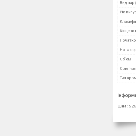
Вид пар
Рік випу
Класифі
Кінцева 
Початко
Нота се
Об`єм
Оригінал
Тип аро
Інформ
Ціна:
5 26