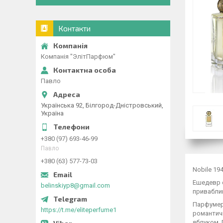
Контакти
Компанія "ЭлітПарфюм"
Павло
Українська 92, Білгород-Дністровський,
Україна
+380 (97) 693-46-99
Павло
+380 (63) 577-73-03
Nobile 194
Ешедевр є
belinskiyp8@gmail.com
приваблив
Парфумер
https://t.me/eliteperfume1
романтичн
яблуком. 