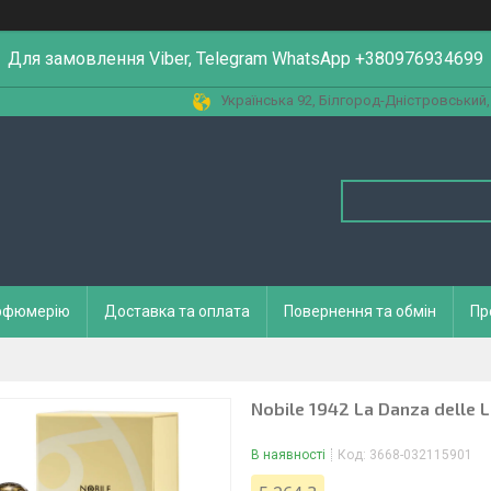
Для замовлення Viber, Telegram WhatsApp +380976934699
Українська 92, Білгород-Дністровський,
арфюмерію
Доставка та оплата
Повернення та обмін
Пр
Nobile 1942 La Danza delle L
В наявності
Код:
3668-032115901