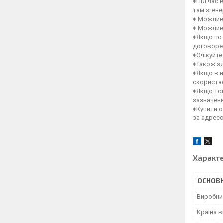
♦Під час 
там зген
♦ Можлив
♦ Можлив
♦Якщо пот
договорен
♦Очікуйте
♦Також зд
♦Якщо в н
скористає
♦Якщо тов
зазначен
♦Купити о
за адрес
Характ
ОСНОВН
Виробни
Країна 