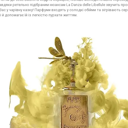
авдяки ретельно підібраним нюансам La Danza delle Libellule звучить про
Вас у чарівну казку! Парфуми входять у солодкі обійми та зігрівають сер
і й допомагає їй із легкістю пурхати життям.