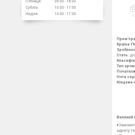
Пʼятниця
09:00
18:00
Субота
10:00
17:00
Неділя
10:00
17:00
Прем'єра
Країна Т
Зроблено
Стать:
дл
Класифік
Тип аром
Початков
Нота сер
Кінцева 
Великий 
♦Замовити
адресу та