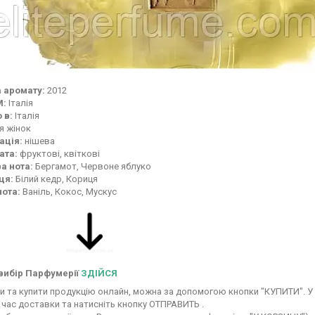
 аромату:
2012
М:
Італія
 в:
Італія
я жінок
ація:
нішева
ата:
фруктові, квіткові
а нота:
Бергамот, Червоне яблуко
ця:
Білий кедр, Кориця
нота:
Ваніль, Кокос, Мускус
вибір Парфумерії
ЗДІЙСЯ
 та купити продукцію онлайн, можна за допомогою кнопки "КУПИТИ". У 
 час доставки та натисніть кнопку ОТПРАВИТЬ .