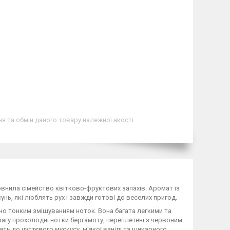
я та обмін даного товару належної якості
повнила сімейство квітково-фруктових запахів. Аромат із
ь, які люблять рух і завжди готові до веселих пригод.
 тонким змішуванням ноток. Вона багата легкими та
вагу прохолодні нотки бергамоту, переплетені з червоним
ть до чуттєвого мускусу, м'якої ванілі та шикарного