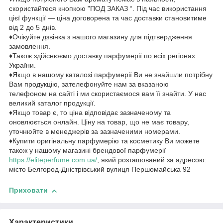
скористайтеся кнопкою "ПОД ЗАКАЗ “. Під час використання
цієї функції — ціна договорена та час доставки становитиме
від 2 до 5 днів.
♦Очікуйте дзвінка з нашого магазину для підтвердження
замовлення.
♦Також здійснюємо доставку парфумерії по всіх регіонах
України.
♦Якщо в нашому каталозі парфумерії Ви не знайшли потрібну
Вам продукцію, зателефонуйте нам за вказаною
телефоном на сайті і ми скористаємося вам її знайти. У нас
великий каталог продукції.
♦Якщо товар є, то ціна відповідає зазначеному та
оновлюється онлайн. Ціну на товар, що не має товару,
уточнюйте в менеджерів за зазначеними номерами.
♦Купити оригінальну парфумерію та косметику Ви можете
також у нашому магазині брендової парфумерії
https://eliteperfume.com.ua/
, який розташований за адресою:
місто Белгород-Дністрівський вулиця Першомайська 92
Приховати
Характеристики