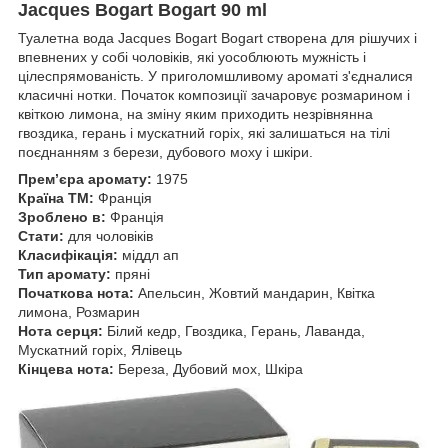
Jacques Bogart Bogart 90 ml
Туалетна вода Jacques Bogart Bogart створена для рішучих і
впевнених у собі чоловіків, які уособлюють мужність і
цілеспрямованість. У приголомшливому ароматі з'єдналися
класичні нотки. Початок композиції зачаровує розмарином і
квіткою лимона, на зміну яким приходить незрівнянна
гвоздика, герань і мускатний горіх, які залишаться на тілі
поєднанням з берези, дубового моху і шкіри.
Прем’єра аромату:
1975
Країна ТМ:
Франція
Зроблено в:
Франція
Стати:
для чоловіків
Класифікація:
міддл ап
Тип аромату:
пряні
Початкова нота:
Апельсин, Жовтий мандарин, Квітка
лимона, Розмарин
Нота серця:
Білий кедр, Гвоздика, Герань, Лаванда,
Мускатний горіх, Ялівець
Кінцева нота:
Береза, Дубовий мох, Шкіра