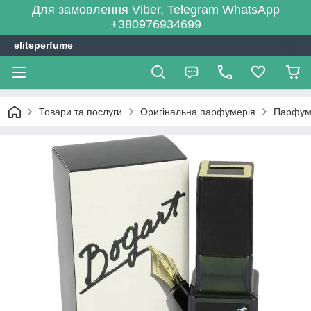
Для замовлення Viber, Telegram WhatsApp
+380976934699
eliteperfume
Товари та послуги
Оригінальна парфумерія
Парфум