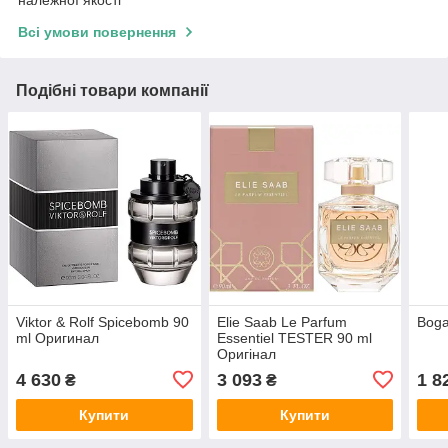
належної якості
Всі умови повернення
Подібні товари компанії
Viktor & Rolf Spicebomb 90
Elie Saab Le Parfum
Boga
ml Оригинал
Essentiel TESTER 90 ml
Оригінал
4 630
3 093
1 8
₴
₴
Купити
Купити