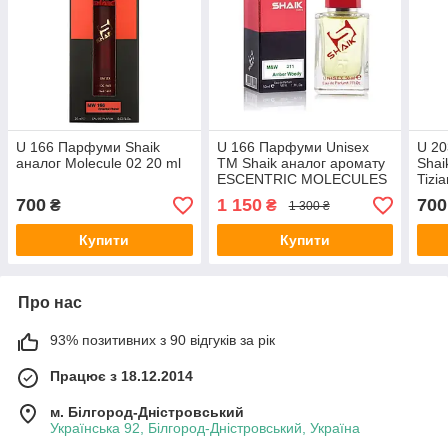
U 166 Парфуми Shaik
U 166 Парфуми Unisex
U 20
аналог Molecule 02 20 ml
ТМ Shaik аналог аромату
Shai
ESCENTRIC MOLECULES
Tizi
ESCENTRIC 02 50 ml
700
1 150
700
₴
₴
1 300 ₴
Купити
Купити
Про нас
93% позитивних з 90 відгуків за рік
Працює з 18.12.2014
м. Білгород-Дністровський
Українська 92, Білгород-Дністровський, Україна