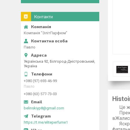
Контакти
Компанія "ЭлітПарфюм"
Павло
Українська 92, Білгород-Дністровський,
Україна
+380 (97) 693-46-99
Павло
+380 (63) 577-73-03
Histo
Це жіно
belinskiyp8@gmail.com
Прекрас
вЖалися
https://t.me/eliteperfume1
Яскрави
фатальн