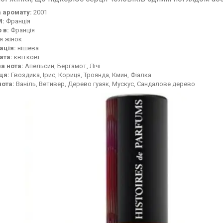
 аромату:
2001
М:
Франція
 в:
Франція
я жінок
ація:
нішева
ата:
квіткові
а нота:
Апельсин, Бергамот, Лічі
ця:
Гвоздика, Ірис, Кориця, Троянда, Кмин, Фіалка
нота:
Ваніль, Ветивер, Дерево гуаяк, Мускус, Сандалове дерево