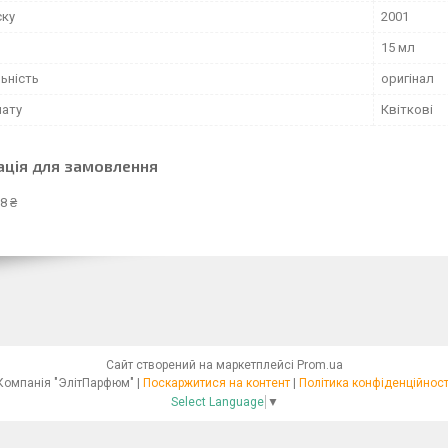
ску
2001
15 мл
ьність
оригінал
мату
Квіткові
ація для замовлення
8 ₴
Сайт створений на маркетплейсі
Prom.ua
Компанія "ЭлітПарфюм" |
Поскаржитися на контент
|
Політика конфіденційност
Select Language
▼