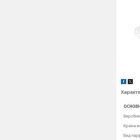
Характ
ОСНОВН
Виробни
Країна 
Вид пар