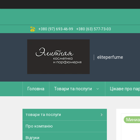
+380 (97) 693-46-99
+380 (63) 577-73-03
eliteperfume
Головна
Товари та послуги
Цікаве про п
товари та послуги
Миниа
Про компанію
Відгуки