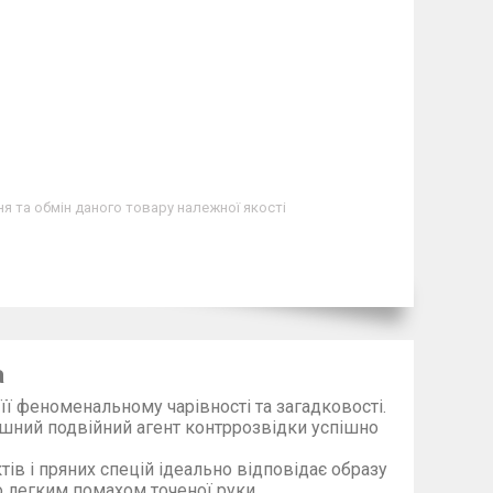
я та обмін даного товару належної якості
а
ї феноменальному чарівності та загадковості.
шний подвійний агент контррозвідки успішно
в і пряних спецій ідеально відповідає образу
о легким помахом точеної руки.