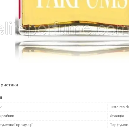
еристики
І
к
Histoires d
виробник
Франція
фумерної продукції
Парфумов