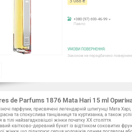
3 088 ₴
+380 (97) 693-46-99
Павло
Законом не передбачено поверненн
ires de Parfums 1876 Mata Hari 15 ml Оригін
чі парфуми, присвячені легендарній шпигунці Мата Харі, ї
на та спокуслива танцівниця та куртизанка, а також успі
 в тілі найзагадковішої жінки початку XX століття.
й квітково-деревний букет із відтінком соковитих фрукті
ої жінки, що підкорює серця чоловіків одним поглядом аб