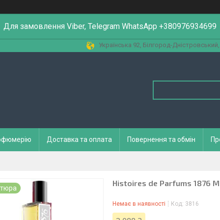
Для замовлення Viber, Telegram WhatsApp +380976934699
Українська 92, Білгород-Дністровський,
арфюмерію
Доставка та оплата
Повернення та обмін
Пр
Histoires de Parfums 1876 M
тюра
Немає в наявності
Код:
3816