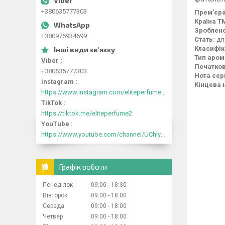
+380635777303
Прем'єра
Країна Т
Зроблено
+380976934699
Стать:
дл
Класифік
Тип аром
Viber
Початков
+380635777303
Нота сер
instagram
Кінцева 
https://www.instagram.com/eliteperfume2030/
TikTok
https://tiktok.me/eliteperfume2
YouTube
https://www.youtube.com/channel/UChlyrHV155UsxbND9N3hYJA
Графік роботи
Понеділок
09:00
18:30
Вівторок
09:00
18:00
Середа
09:00
18:00
Четвер
09:00
18:00