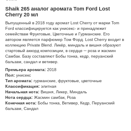
Shaik 265 аналог аромата Tom Ford Lost
Cherry 20 мл
Выпущенный в 2018 году аромат Lost Cherry от марки Tom
Ford классифицируется как унисекс- и принадлежит
семействам Фруктовые, Цветочные и Гурманские. Его
автором является парфюмер Том Форд. Lost Cherry входит в
коллекцию Private Blend. Ликёр, миндаль и вишня образуют
стартовый аккорд композиции, в сердце ─ роза и жасмин
Самбак. Базу составляют Бобы тонка, кедр, перуанский
бальзам, сандал и ветивер.
Премьера аромата:
2018
Пол:
унисекс
Тип аромата:
гурманские, фруктовые, цветочные
Классификация:
элитная
Начальная нота:
Вишня, Ликер, Миндаль
Нота сердца:
Жасмин самбак, Роза
Конечная нота:
Бобы тонка, Ветивер, Кедр, Перуанский
бальзам, Сандал