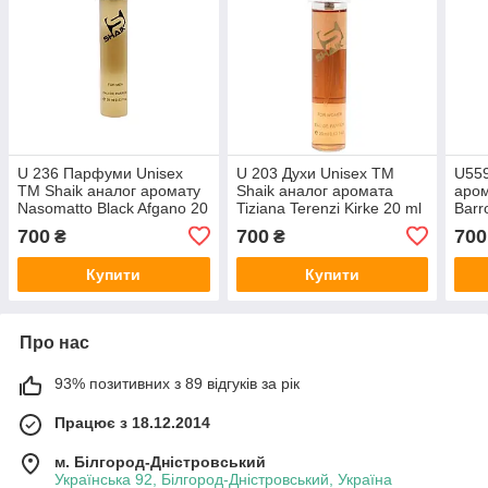
U 236 Парфуми Unisex
U 203 Духи Unisex ТМ
U559
ТМ Shaik аналог аромату
Shaik аналог аромата
аром
Nasomatto Black Afgano 20
Tiziana Terenzi Kirke 20 ml
Barro
ml
700
700
700
₴
₴
Купити
Купити
Про нас
93% позитивних з 89 відгуків за рік
Працює з 18.12.2014
м. Білгород-Дністровський
Українська 92, Білгород-Дністровський, Україна