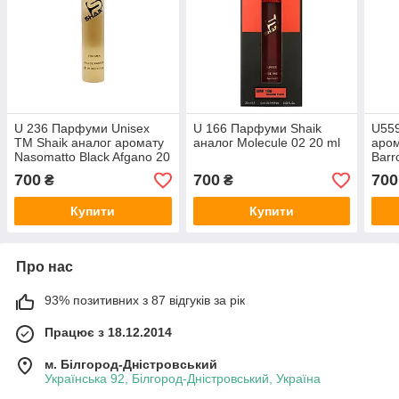
U 236 Парфуми Unisex
U 166 Парфуми Shaik
U559
ТМ Shaik аналог аромату
аналог Molecule 02 20 ml
аром
Nasomatto Black Afgano 20
Barro
ml
700
700
700
₴
₴
Купити
Купити
Про нас
93% позитивних з 87 відгуків за рік
Працює з 18.12.2014
м. Білгород-Дністровський
Українська 92, Білгород-Дністровський, Україна