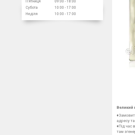
Пʼятниця
09:00
18:00
Субота
10:00
17:00
Неділя
10:00
17:00
Великий 
♦Замовити
адресу та
♦Під час 
там зген