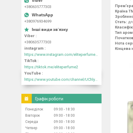
Прем'єра
+380635777303
Країна Т
Зроблено
+380976934699
Стать:
дл
Класифік
Тип аром
Viber
Початков
+380635777303
Нота сер
instagram
Кінцева 
https://www.instagram.com/eliteperfume2030/
TikTok
https://tiktok.me/eliteperfume2
YouTube
https://www.youtube.com/channel/UChlyrHV155UsxbND9N3hYJA
Графік роботи
Понеділок
09:00
18:30
Вівторок
09:00
18:00
Середа
09:00
18:00
Четвер
09:00
18:00