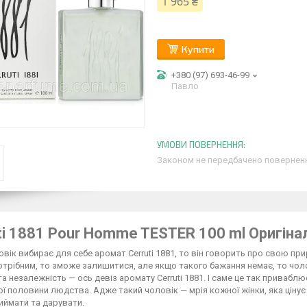
1 965 ₴
Купити
+380 (97) 693-46-99
Павло
Законом не передбачено поверненн
ti 1881 Pour Homme TESTER 100 ml Оригіна
вік вибирає для себе аромат Cerruti 1881, то він говорить про свою при
трібним, то зможе залишитися, але якщо такого бажання немає, то чоло
а незалежність — ось девіз аромату Cerruti 1881. І саме це так приваблю
ї половини людства. Адже такий чоловік — мрія кожної жінки, яка цінує 
иймати та дарувати.