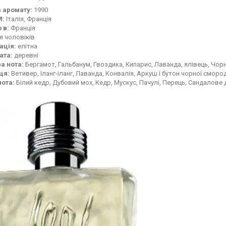
 аромату:
1990
М:
Італія, Франція
 в:
Франція
я чоловіків
ація:
елітна
ата:
деревні
а нота:
Бергамот, Гальбанум, Гвоздика, Кипарис, Лаванда, ялівець, Чор
ця:
Ветивер, Іланг-іланг, Лаванда, Конвалія, Аркуш і бутон чорної сморо
нота:
Білий кедр, Дубовий мох, Кедр, Мускус, Пачулі, Перець, Сандалове