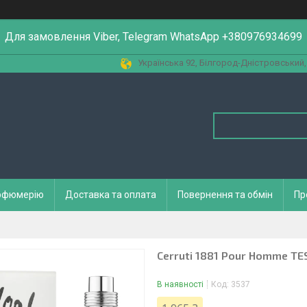
Для замовлення Viber, Telegram WhatsApp +380976934699
Українська 92, Білгород-Дністровський,
арфюмерію
Доставка та оплата
Повернення та обмін
Пр
Cerruti 1881 Pour Homme TE
В наявності
Код:
3537