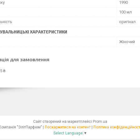
ску
1990
100 мл
ьність
оригінал
УВАЛЬНИЦЬКІ ХАРАКТЕРИСТИКИ
Жіночий
ація для замовлення
5 ₴
Сайт створений на маркетплейсі
Prom.ua
Компанія "ЭлітПарфюм" |
Поскаржитися на контент
|
Політика конфіденційност
Select Language
▼