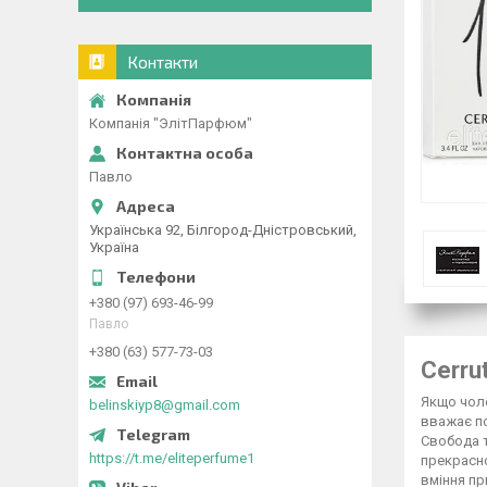
Контакти
Компанія "ЭлітПарфюм"
Павло
Українська 92, Білгород-Дністровський,
Україна
+380 (97) 693-46-99
Павло
+380 (63) 577-73-03
Cerru
Якщо чоло
belinskiyp8@gmail.com
вважає по
Свобода т
https://t.me/eliteperfume1
прекрасно
вміння пр