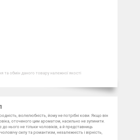
я та обмін даного товару належної якості
л
родність, волелюбність, йому не потрібні кови. Якщо він
віка, оточеного цим ароматом, насильно не зупинити.
є до нього не тільки чоловіків, а й представниць
чоловічу силу та романтизм, незалежність і вірність,