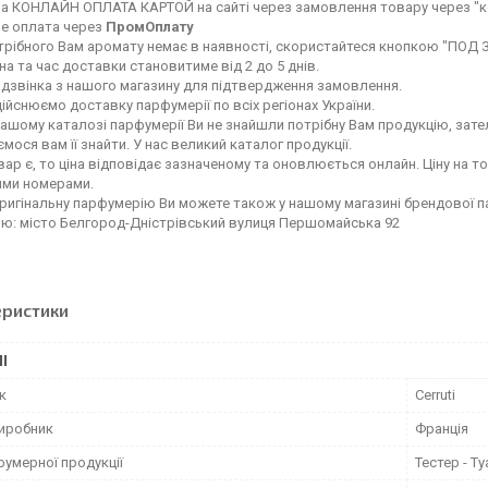
а КОНЛАЙН ОПЛАТА КАРТОЙ на сайті через замовлення товару через "к
е оплата через
ПромОплату
рібного Вам аромату немає в наявності, скористайтеся кнопкою "ПОД ЗАК
а та час доставки становитиме від 2 до 5 днів.
 дзвінка з нашого магазину для підтвердження замовлення.
ійснюємо доставку парфумерії по всіх регіонах України.
ашому каталозі парфумерії Ви не знайшли потрібну Вам продукцію, зате
мося вам її знайти. У нас великий каталог продукції.
ар є, то ціна відповідає зазначеному та оновлюється онлайн. Ціну на т
ими номерами.
ригінальну парфумерію Ви можете також у нашому магазині брендової 
ою: місто Белгород-Дністрівський вулиця Першомайська 92
еристики
І
к
Cerruti
виробник
Франція
фумерної продукції
Тестер - Т