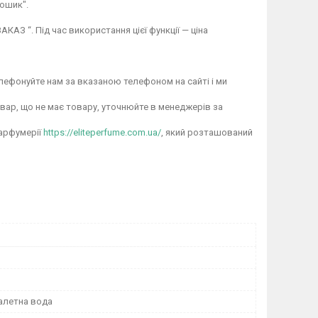
ошик".
АЗ “. Під час використання цієї функції — ціна
лефонуйте нам за вказаною телефоном на сайті і ми
овар, що не має товару, уточнюйте в менеджерів за
парфумерії
https://eliteperfume.com.ua/
, який розташований
уалетна вода