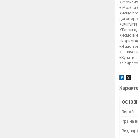
♦ Можлив
♦ Можлив
♦Якщо пот
договорен
♦Очікуйте
♦Також зд
♦Якщо в н
скористає
♦Якщо тов
зазначен
♦Купити о
за адрес
Характ
ОСНОВН
Виробни
Країна 
Вид пар