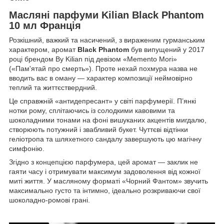
Масляні парфуми Kilian Black Phantom
10 мл Франція
Розкішний, важкий та насичений, з вираженим гурманським
характером, аромат
Black Phantom
був випущений у 2017
році брендом By Kilian під девізом «Memento Mori»
(«Пам'ятай про смерть»). Проте нехай похмура назва не
вводить вас в оману — характер композиції неймовірно
теплий та життєствердний.
Це справжній «антидепресант» у світі парфумерії. П’янкі
нотки рому, сплітаючись із солодкими кавовими та
шоколадними тонами на фоні вишуканих акцентів мигдалю,
створюють потужний і звабливий букет. Чуттєві відтінки
геліотропа та шляхетного сандалу завершують цю магічну
симфонію.
Згідно з концепцією парфумера, цей аромат — заклик не
гаяти часу і отримувати максимум задоволення від кожної
миті життя. У масляному форматі «Чорний Фантом» звучить
максимально густо та інтимно, ідеально розкриваючи свої
шоколадно-ромові грані.