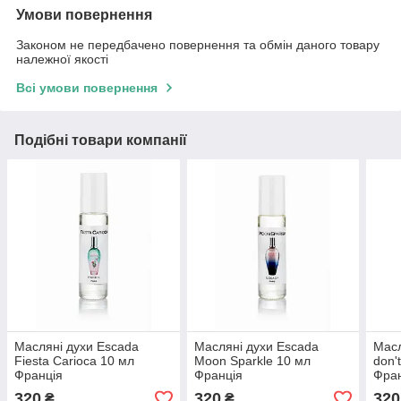
Умови повернення
Законом не передбачено повернення та обмін даного товару
належної якості
Всі умови повернення
Подібні товари компанії
Масляні духи Escada
Масляні духи Escada
Масл
Fiesta Carioca 10 мл
Moon Sparkle 10 мл
don'
Франція
Франція
Фра
320
320
320
₴
₴