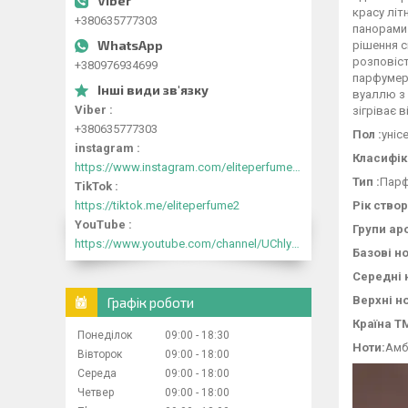
красу літ
+380635777303
панорами 
рішення с
розповіст
+380976934699
парфумерн
вуаллю з 
Viber
зігріває 
+380635777303
Пол :
уніс
instagram
Класифік
https://www.instagram.com/eliteperfume2030/
Тип :
Парф
TikTok
https://tiktok.me/eliteperfume2
Рік ство
YouTube
Групи ар
https://www.youtube.com/channel/UChlyrHV155UsxbND9N3hYJA
Базові но
Середні 
Верхні но
Графік роботи
Країна Т
Понеділок
09:00
18:30
Ноти:
Амб
Вівторок
09:00
18:00
Середа
09:00
18:00
Четвер
09:00
18:00