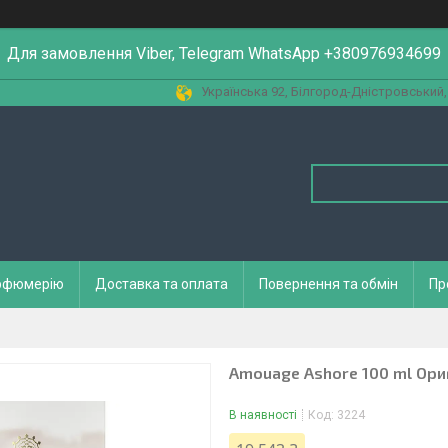
Для замовлення Viber, Telegram WhatsApp +380976934699
Українська 92, Білгород-Дністровський,
арфюмерію
Доставка та оплата
Повернення та обмін
Пр
Amouage Ashore 100 ml Ори
В наявності
Код:
3224