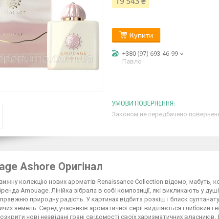
19 543 ₴
Купити
+380 (97) 693-46-99
Павло
Законом не передбачено поверненн
ge Ashore Оригінал
ижну колекцію нових ароматів Renaissance Collection відомо, мабуть, к
бренда Amouage. Лінійка зібрала в собі композиції, які викликають у ду
 справжню природну радість. У картинах відбита розкіш і блиск султанату
ичих земель. Серед учасників ароматичної серії виділяється глибокий і
озкрити нові незвідані грані свідомості своїх харизматичних власників