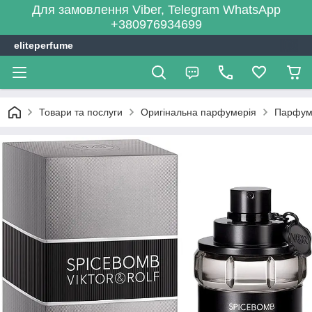
Для замовлення Viber, Telegram WhatsApp
+380976934699
eliteperfume
Товари та послуги
Оригінальна парфумерія
Парфум