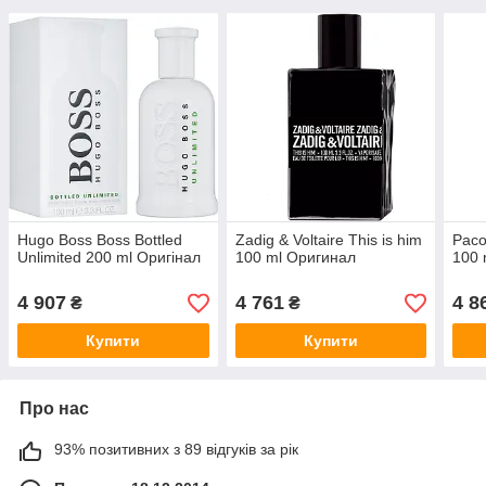
Hugo Boss Boss Bottled
Zadig & Voltaire This is him
Pac
Unlimited 200 ml Оригінал
100 ml Оригинал
100 
4 907
4 761
4 8
₴
₴
Купити
Купити
Про нас
93% позитивних з 89 відгуків за рік