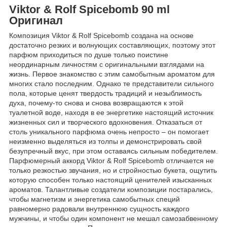
Viktor & Rolf Spicebomb 90 ml
Оригинал
Композиция Viktor & Rolf Spicebomb создана на основе
достаточно резких и волнующих составляющих, поэтому этот
парфюм приходиться по душе только поистине
неординарным личностям с оригинальными взглядами на
жизнь. Первое знакомство с этим самобытным ароматом для
многих стало последним. Однако те представители сильного
пола, которые ценят твердость традиций и незыблимость
духа, почему-то снова и снова возвращаются к этой
туалетной воде, находя в ее энергетике настоящий источник
жизненных сил и творческого вдохновения. Отказаться от
столь уникального парфюма очень непросто – он помогает
неизменно выделяться из толпы и демонстрировать свой
безупречный вкус, при этом оставаясь сильным победителем.
Парфюмерный аккорд Viktor & Rolf Spicebomb отличается не
только резкостью звучания, но и стройностью букета, ощутить
которую способен только настоящий ценителей изысканных
ароматов. Талантливые создатели композиции постарались,
чтобы магнетизм и энергетика самобытных специй
равномерно радовали внутреннюю сущность каждого
мужчины, и чтобы один компонент не мешал самозабвенному