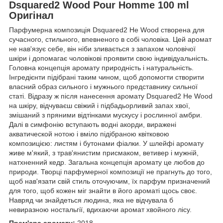
Dsquared2 Wood Pour Homme 100 ml
Оригінал
Парфумерна композиція Dsquared2 He Wood створена для
сучасного, стильного, впевненого в собі чоловіка. Цей аромат
не нав'язує себе, він ніби зливається з запахом чоловічої
шкіри і допомагає чоловікові проявити свою індивідуальність.
Головна концепція аромату природність і натуральність.
Інгредієнти підібрані таким чином, щоб допомогти створити
власний образ сильного і мужнього представнику сильної
статі. Відразу ж після нанесення аромату Dsquared2 He Wood
на шкіру, відчуваєш свіжий і підбадьорливий запах хвої,
змішаний з пряними відтінками мускусу і рослинної амбри.
Далі в симфонію вступають водні акорди, виражені
акватической нотою і вміло підібраною квітковою
композицією: листям і бутонами фіалки. У шлейфі аромату
живе м'який, з трав'янистим присмаком, ветивер і мужній,
натхненний кедр. Загальна концепція аромату це любов до
природи. Творці парфумерної композиції не прагнуть до того,
щоб нав'язати свій стиль оточуючим, їх парфум призначений
для того, щоб кожен міг знайти в його ароматі щось своє.
Навряд чи знайдеться людина, яка не відчувала б
невиразною ностальгії, вдихаючи аромат хвойного лісу.
Прем'єра аромату:
2018