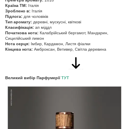
Країна ТМ:
Італія
Зроблено в:
Італія
Підлога:
для чоловіків
Тип аромату:
деревні, мускусні, квіткові
Класифікація:
ап міддл
Початкова нота:
Калабрійський бергамот, Мандарин,
Сицилійський лимон
Нота серця:
Імбир, Кардамон, Листя фіалки
Кінцева нота:
Амброксан, Ветивер, Світла деревина
Великий вибір Парфумерії
ТУТ