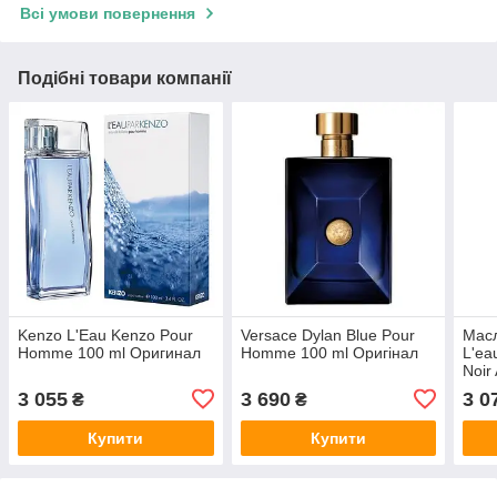
Всі умови повернення
Подібні товари компанії
Kenzo L'Eau Kenzo Pour
Versace Dylan Blue Pour
Масл
Homme 100 ml Оригинал
Homme 100 ml Оригінал
L'ea
Noir
3 055
3 690
3 0
₴
₴
Купити
Купити