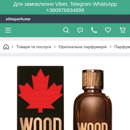
Для замовлення Viber, Telegram WhatsApp
+380976934699
eliteperfume
Товари та послуги
Оригінальна парфумерія
Парфум