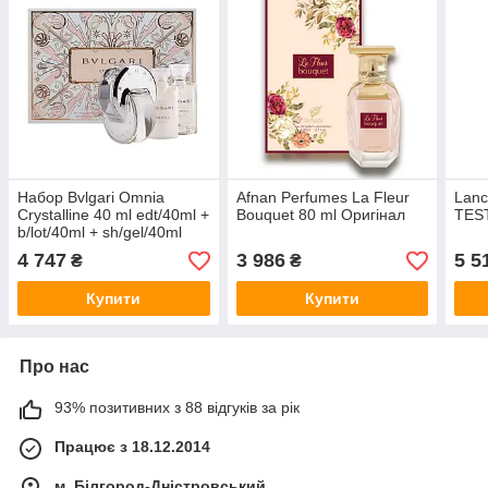
Набор Bvlgari Omnia
Afnan Perfumes La Fleur
Lanc
Crystalline 40 ml edt/40ml +
Bouquet 80 ml Оригінал
TEST
b/lot/40ml + sh/gel/40ml
Оригинал
4 747
3 986
5 5
₴
₴
Купити
Купити
Про нас
93% позитивних з 88 відгуків за рік
Працює з 18.12.2014
м. Білгород-Дністровський