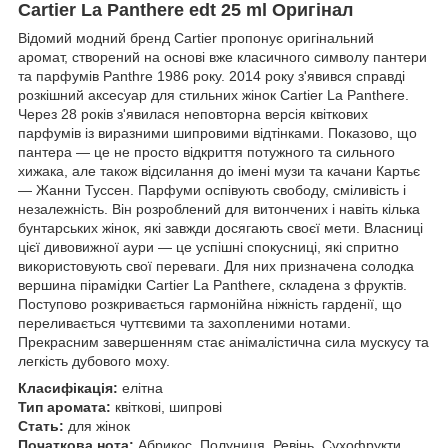
Cartier La Panthere edt 25 ml Оригінал
Відомий модний бренд Cartier пропонує оригінальний
аромат, створений на основі вже класичного символу пантери
та парфумів Panthre 1986 року. 2014 року з'явився справді
розкішний аксесуар для стильних жінок Cartier La Panthere.
Через 28 років з'явилася неповторна версія квіткових
парфумів із виразними шипровими відтінками. Показово, що
пантера — це не просто відкриття потужного та сильного
хижака, але також відсилання до імені музи та качани Картьє
— Жанни Туссен. Парфуми оспівують свободу, сміливість і
незалежність. Він розроблений для витончених і навіть кілька
бунтарських жінок, які завжди досягають своєї мети. Власниці
цієї дивовижної аури — це успішні спокусниці, які спритно
використовують свої переваги. Для них призначена солодка
вершина пірамідки Cartier La Panthere, складена з фруктів.
Поступово розкривається гармонійна ніжність гарденії, що
переливається чуттєвими та захопленими нотами.
Прекрасним завершенням стає анімалістична сила мускусу та
легкість дубового моху.
Класифікація:
елітна
Тип аромата:
квіткові, шипрові
Стать:
для жінок
Початкова нота:
Абрикос, Полуниця, Ревінь, Сухофрукти,