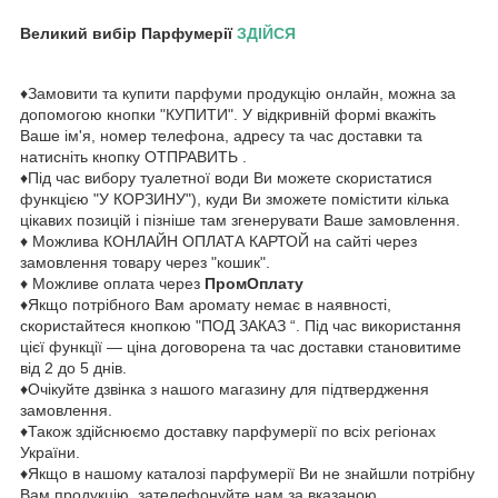
Великий вибір Парфумерії
ЗДІЙСЯ
♦Замовити та купити парфуми продукцію онлайн, можна за
допомогою кнопки "КУПИТИ". У відкривній формі вкажіть
Ваше ім'я, номер телефона, адресу та час доставки та
натисніть кнопку ОТПРАВИТЬ .
♦Під час вибору туалетної води Ви можете скористатися
функцією "У КОРЗИНУ"), куди Ви зможете помістити кілька
цікавих позицій і пізніше там згенерувати Ваше замовлення.
♦ Можлива КОНЛАЙН ОПЛАТА КАРТОЙ на сайті через
замовлення товару через "кошик".
♦ Можливе оплата через
ПромОплату
♦Якщо потрібного Вам аромату немає в наявності,
скористайтеся кнопкою "ПОД ЗАКАЗ “. Під час використання
цієї функції — ціна договорена та час доставки становитиме
від 2 до 5 днів.
♦Очікуйте дзвінка з нашого магазину для підтвердження
замовлення.
♦Також здійснюємо доставку парфумерії по всіх регіонах
України.
♦Якщо в нашому каталозі парфумерії Ви не знайшли потрібну
Вам продукцію, зателефонуйте нам за вказаною