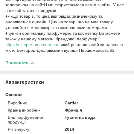
телефоном на сайті і ми скористаємося вам її знайти. У нас
великий каталог продукції.
♦Якщо товар є, то ціна відповідає зазначеному та
оновлюється онлайн. Ціну на товар, що не має товару,
уточнюйте в менеджерів за зазначеними номерами.
♦Купити оригінальну парфумерію та косметику Ви можете
також у нашому магазині брендової парфумерії
https://eliteperfume.com.ua/
, який розташований за адресою:
місто Белгород-Дністрівський вулиця Першомайська 92
Приховати
Характеристики
Основні
Виробник
Cartier
Країна виробник
Франція
Вид парфумерної
Туалетна вода
продукції
Рік випуску
2014