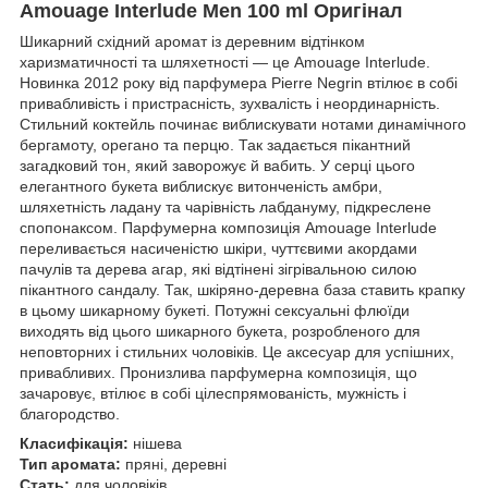
Amouage Interlude Men 100 ml Оригінал
Шикарний східний аромат із деревним відтінком
харизматичності та шляхетності — це Amouage Interlude.
Новинка 2012 року від парфумера Pierre Negrin втілює в собі
привабливість і пристрасність, зухвалість і неординарність.
Стильний коктейль починає виблискувати нотами динамічного
бергамоту, орегано та перцю. Так задається пікантний
загадковий тон, який заворожує й вабить. У серці цього
елегантного букета виблискує витонченість амбри,
шляхетність ладану та чарівність лабдануму, підкреслене
спопонаксом. Парфумерна композиція Amouage Interlude
переливається насиченістю шкіри, чуттєвими акордами
пачулів та дерева агар, які відтінені зігрівальною силою
пікантного сандалу. Так, шкіряно-деревна база ставить крапку
в цьому шикарному букеті. Потужні сексуальні флюїди
виходять від цього шикарного букета, розробленого для
неповторних і стильних чоловіків. Це аксесуар для успішних,
привабливих. Пронизлива парфумерна композиція, що
зачаровує, втілює в собі цілеспрямованість, мужність і
благородство.
Класифікація:
нішева
Тип аромата:
пряні, деревні
Стать:
для чоловіків