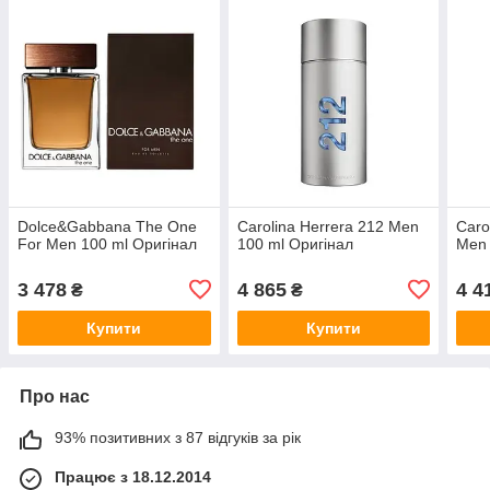
Dolce&Gabbana The One
Carolina Herrera 212 Men
Caro
For Men 100 ml Оригінал
100 ml Оригінал
Men 
3 478
4 865
4 4
₴
₴
Купити
Купити
Про нас
93% позитивних з 87 відгуків за рік
Працює з 18.12.2014