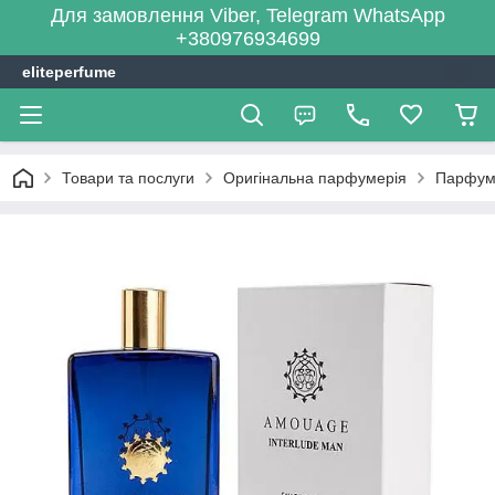
Для замовлення Viber, Telegram WhatsApp
+380976934699
eliteperfume
Товари та послуги
Оригінальна парфумерія
Парфум