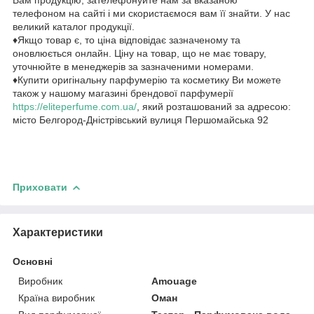
Вам продукцію, зателефонуйте нам за вказаною
телефоном на сайті і ми скористаємося вам її знайти. У нас
великий каталог продукції.
♦Якщо товар є, то ціна відповідає зазначеному та
оновлюється онлайн. Ціну на товар, що не має товару,
уточнюйте в менеджерів за зазначеними номерами.
♦Купити оригінальну парфумерію та косметику Ви можете
також у нашому магазині брендової парфумерії
https://eliteperfume.com.ua/
, який розташований за адресою:
місто Белгород-Дністрівський вулиця Першомайська 92
Приховати
Характеристики
Основні
Виробник
Amouage
Країна виробник
Оман