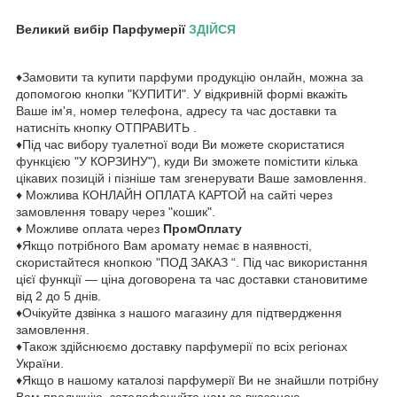
Великий вибір Парфумерії
ЗДІЙСЯ
♦Замовити та купити парфуми продукцію онлайн, можна за
допомогою кнопки "КУПИТИ". У відкривній формі вкажіть
Ваше ім'я, номер телефона, адресу та час доставки та
натисніть кнопку ОТПРАВИТЬ .
♦Під час вибору туалетної води Ви можете скористатися
функцією "У КОРЗИНУ"), куди Ви зможете помістити кілька
цікавих позицій і пізніше там згенерувати Ваше замовлення.
♦ Можлива КОНЛАЙН ОПЛАТА КАРТОЙ на сайті через
замовлення товару через "кошик".
♦ Можливе оплата через
ПромОплату
♦Якщо потрібного Вам аромату немає в наявності,
скористайтеся кнопкою "ПОД ЗАКАЗ “. Під час використання
цієї функції — ціна договорена та час доставки становитиме
від 2 до 5 днів.
♦Очікуйте дзвінка з нашого магазину для підтвердження
замовлення.
♦Також здійснюємо доставку парфумерії по всіх регіонах
України.
♦Якщо в нашому каталозі парфумерії Ви не знайшли потрібну