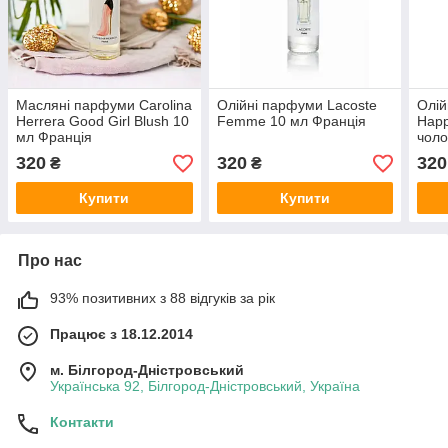
Масляні парфуми Carolina
Олійні парфуми Lacoste
Олій
Herrera Good Girl Blush 10
Femme 10 мл Франція
Happ
мл Франція
чоло
Фра
320
320
320
₴
₴
Купити
Купити
Про нас
93% позитивних з 88 відгуків за рік
Працює з 18.12.2014
м. Білгород-Дністровський
Українська 92, Білгород-Дністровський, Україна
Контакти