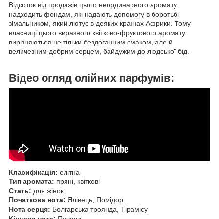
Відсоток від продажів цього неординарного аромату
надходить фондам, які надають допомогу в боротьбі
зімальником, який лютує в деяких країнах Африки. Тому
власниці цього виразного квітково-фруктового аромату
вирізняються не тільки бездоганним смаком, але й
величезним добрим серцем, байдужим до людської бід.
Відео огляд олійних парфумів:
Класифікація:
елітна
Тип аромата:
пряні, квіткові
Стать:
для жінок
Початкова нота:
Ялівець, Помідор
Нота серця:
Болгарська троянда, Тірамісу
Кінцева нота:
Пачули