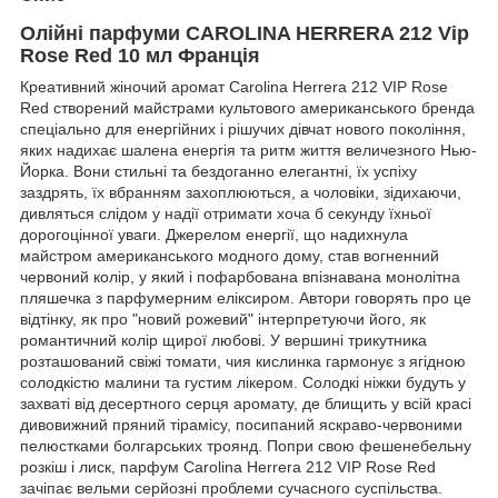
Олійні парфуми CAROLINA HERRERA 212 Vip
Rose Red 10 мл Франція
Креативний жіночий аромат Carolina Herrera 212 VIP Rose
Red створений майстрами культового американського бренда
спеціально для енергійних і рішучих дівчат нового покоління,
яких надихає шалена енергія та ритм життя величезного Нью-
Йорка. Вони стильні та бездоганно елегантні, їх успіху
заздрять, їх вбранням захоплюються, а чоловіки, зідихаючи,
дивляться слідом у надії отримати хоча б секунду їхньої
дорогоцінної уваги. Джерелом енергії, що надихнула
майстром американського модного дому, став вогненний
червоний колір, у який і пофарбована впізнавана монолітна
пляшечка з парфумерним еліксиром. Автори говорять про це
відтінку, як про "новий рожевий" інтерпретуючи його, як
романтичний колір щирої любові. У вершині трикутника
розташований свіжі томати, чия кислинка гармонує з ягідною
солодкістю малини та густим лікером. Солодкі ніжки будуть у
захваті від десертного серця аромату, де блищить у всій красі
дивовижний пряний тірамісу, посипаний яскраво-червоними
пелюстками болгарських троянд. Попри свою фешенебельну
розкіш і лиск, парфум Carolina Herrera 212 VIP Rose Red
зачіпає вельми серйозні проблеми сучасного суспільства.