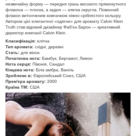
незвичайну форму — передня грань високого прямокутного
флакона — плоска, а задня — злегка округла. Повенний
флакон витонченим ковпачком ніжно-сріблястого кольору.
Автором цієї елегантної «одягни» для аромату Calvin Klein
Truth став відомий дизайнер Фаб'єн Барон — креативний
директор компанії Calvin Klein.
Класифікація:
елітна
Тип аромата:
східні, деревні
Стать:
для жінок
Початкова нота:
Бамбук, Бергамот, Лимон
Нота серця:
Півонія, Сандал
Кінцева нота:
Біла амбра, Ваніль
Зроблено в:
Європейський Союз, США
Прем'єра аромату:
2000
Країна ТМ:
США