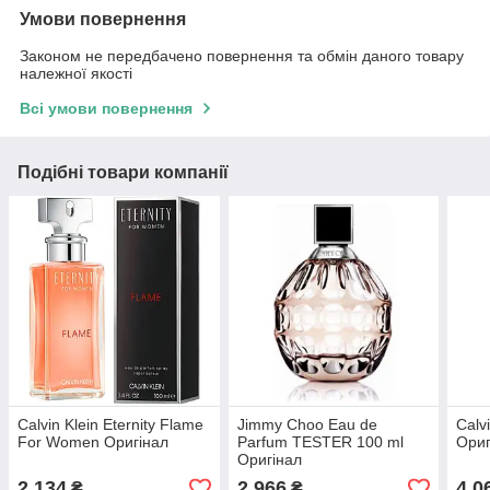
Умови повернення
Законом не передбачено повернення та обмін даного товару
належної якості
Всі умови повернення
Подібні товари компанії
Calvin Klein Eternity Flame
Jimmy Choo Eau de
Calv
For Women Оригінал
Parfum TESTER 100 ml
Ориг
Оригінал
2 134
2 966
4 0
₴
₴