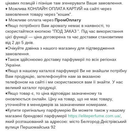
цікавих позицій і пізніше там згенерувати Ваше замовлення.
♦ Можлива КОНЛАЙН ОПЛАТА КАРТИЙ на сайті через
замовлення товару через "кошик".
♦ Можливе оплата через
ПромОплату
♦Якщо потрібного Вам аромату немає в наявності, то
скористайтеся кнопкою "ПОД ЗАКАЗ “. Під час використання
цієї функції — ціна договорена та час доставки становитиме
від 2 до 5 днів.
♦Очікуйте дзвінка з нашого магазину для підтвердження
замовлення.
♦Також здійснюємо доставку парфумерії по всіх регіонах
України.
♦Якщо в нашому каталозі парфумерії Ви не знайшли потрібну
Вам продукцію, зателефонуйте нам за вказаною
телефоном на сайті і ми скористаємося вам її знайти. У нас
великий каталог продукції.
♦Якщо товар є, то ціна відповідає зазначеному та
оновлюється онлайн. Ціну на товар, що не має товару,
уточнюйте в менеджерів за зазначеними номерами.
♦Купити оригінальну парфумерію Ви можете також у нашому
магазині брендової парфумерії
https://eliteperfume.com.ua/
,
який розташований за адресою: місто Белгород-Дністрівський
вулиця Першомайська 92