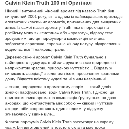
Calvin Klein Truth 100 ml Оригінал
Ніжний і витончений жіночий аромат під назвою Truth був
випущений 2001 року, він є одним із найяскравіших прикладів
елегантних класичних ароматів, призначених для вишуканих
жінок. Із самої назви аромату Truth, яке в перекладі на
російську мову як «систина» або «правоту», відразу стає
зрозумілим, що ця парфумерна композиція визнана
зобразити справжню, справжню жіночу натуру, підкресливши
водночас все її найкращі грани...
Деревно-свіжий аромат Calvin Klein Truth буквально з
найпершого вдиху здатний зачарувати своєю природною і
неприкритою красою, природною чуттєвістю... Відразу ж
виникають асоціації з зеленим лісом, просоченим краплями
дощу. Відчуття воістину чудові та ні з чим незрівнянні.
«Істина, народжена в ароматному спорі» — такий девіз
жіночої парфумованої води Calvin Klein Truth. І дійсно, ця
приголомшлива ароматна композиція ґрунтується на двох
акордах, що контрастують між собою — свіжий і чуттєвий
акорди, ніби спорожняють один з одним, у підсумку
зливаючись у єдине ціле...
Флакон парфумів Calvin Klein Truth заслуговує на окрему
увагу. Він виготовлений із товстого скла та має трохи