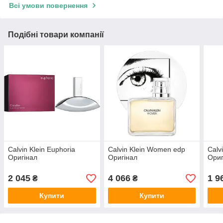
Всі умови повернення
Подібні товари компанії
Calvin Klein Euphoria
Calvin Klein Women edp
Calv
Оригінал
Оригінал
Ориг
2 045
4 066
1 9
₴
₴
Купити
Купити