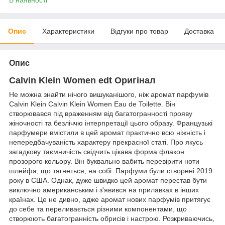
Опис
Характеристики
Відгуки про товар
Доставка
Опис
Calvin Klein Women edt Оригінал
Не можна знайти нічого вишуканішого, ніж аромат парфумів
Calvin Klein Calvin Klein Women Eau de Toilette. Він
створювався під враженням від багатогранності прояву
жіночності та безліччю інтерпретації цього образу. Французькі
парфумери вмістили в цей аромат практично всю ніжність і
непередбачуваність характеру прекрасної статі. Про якусь
загадкову таємничість свідчить цікава форма флакон
прозорого кольору. Він буквально вабить перевірити ноти
шлейфа, що тягнеться, на собі. Парфуми були створені 2019
року в США. Однак, дуже швидко цей аромат перестав бути
виключно американським і з'явився на прилавках в інших
країнах. Це не дивно, адже аромат нових парфумів притягує
до себе та переливається різними компонентами, що
створюють багатогранність обрисів і настрою. Розкриваючись,