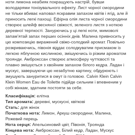
ноти лимона неабияк покращують настрій, бувши
володарями тонізувального ефекту. Лист чорної смородини
не тільки вбиває наповал яскравим запахом квітів і ягід, але й
приносить легкі пахощі. Ефірна олія листа чорної смородини
створює шлейф весняної свіжості, зеленого листя з ноткою
деревної терпкості. Занурючись у ці легкі ноти, мимоволі
запам'ятай запах перших осінніх днів. Малина привносить у
цю композицію виражений свіжо-солодкий аромат. Повільно
розкриваючись, півонія віддає солодкуватим присмаком із
легкою яблучною кислинкою, змішуючись із різким ароматом
троянди. Амброкссан створює атмосферу чуттєвості та
плавно змішується з хвойним запахом білого кедра. Ладан і
мускус, завершуючи цю незабутню картину, обдурюють і
змушують зануритися в омут із головою. Calvin Klein Calvin
Klein Women Eau de Toilette підійде сильним і впевненим у
собі жінкам, здатним постояти за себе.
Класифікація:
елітна
Тип аромата:
деревні, мускусні, квіткові
Стать:
для жінок
Початкова нота:
Лимон, Аркуш смородини, Малина,
Рожевий перець
Нота серця:
Апельсиновий цвіт, Півонія, Троянда
Кінцева нота:
Амброкссан, Білий кедр, Ладан, Мускус