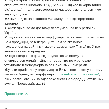
♦Якщо потрібного Вам аромату немає в наявності,
скористайтеся кнопкою "ПОД ЗАКАЗ “. Під час використання
цієї функції — ціна договорена та час доставки становитиме
від 2 до 5 днів.
♦Очікуйте дзвінка з нашого магазину для підтвердження
замовлення.
♦Також здійснюємо доставку парфумерії по всіх регіонах
України.
♦Якщо в нашому каталозі парфумерії Ви не знайшли потрібну
Вам продукцію, зателефонуйте нам за вказаною
телефоном на сайті і ми скористаємося вам її знайти. У нас
великий каталог продукції.
♦Якщо товар є, то ціна відповідає зазначеному та
оновлюється онлайн. Ціну на товар, що не має товару,
уточнюйте в менеджерів за зазначеними номерами.
♦Купити оригінальну парфумерію Ви можете також у нашому
магазині брендової парфумерії
https://eliteperfume.com.ua/
,
який розташований за адресою: місто Белгород-Дністрівський
вулиця Першомайська 92
Приховати