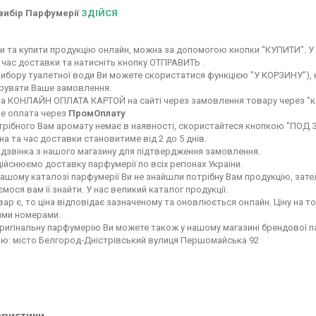
вибір Парфумерії
ЗДІЙСЯ
 та купити продукцію онлайн, можна за допомогою кнопки "КУПИТИ". У 
 час доставки та натисніть кнопку ОТПРАВИТЬ .
вибору туалетної води Ви можете скористатися функцією "У КОРЗИНУ"), ку
ерувати Ваше замовлення.
а КОНЛАЙН ОПЛАТА КАРТОЙ на сайті через замовлення товару через "к
е оплата через
ПромОплату
рібного Вам аромату немає в наявності, скористайтеся кнопкою "ПОД ЗАК
а та час доставки становитиме від 2 до 5 днів.
 дзвінка з нашого магазину для підтвердження замовлення.
ійснюємо доставку парфумерії по всіх регіонах України.
ашому каталозі парфумерії Ви не знайшли потрібну Вам продукцію, зате
мося вам її знайти. У нас великий каталог продукції.
ар є, то ціна відповідає зазначеному та оновлюється онлайн. Ціну на т
ими номерами.
ригінальну парфумерію Ви можете також у нашому магазині брендової 
ою: місто Белгород-Дністрівський вулиця Першомайська 92
еристики