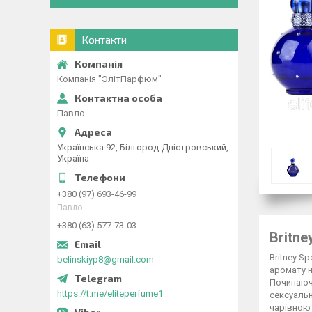
Контакти
Компанія "ЭлітПарфюм"
Павло
Українська 92, Білгород-Дністровський,
Україна
+380 (97) 693-46-99
Павло
+380 (63) 577-73-03
Britne
Britney S
belinskiyp8@gmail.com
аромату н
Починаючи
https://t.me/eliteperfume1
сексуальн
чарівною 