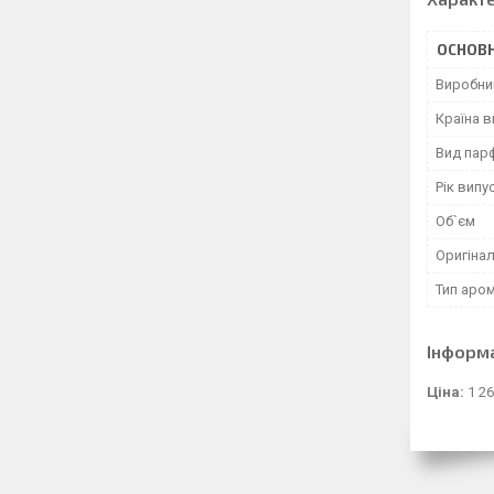
ОСНОВН
Виробни
Країна 
Вид пар
Рік випу
Об`єм
Оригінал
Тип аро
Інформ
Ціна:
1 26