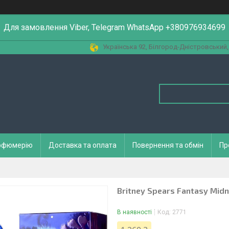
Для замовлення Viber, Telegram WhatsApp +380976934699
Українська 92, Білгород-Дністровський,
арфюмерію
Доставка та оплата
Повернення та обмін
Пр
Britney Spears Fantasy Midn
В наявності
Код:
2771