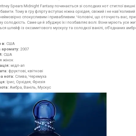
ritney Spears Midnight Fantasy починається зі солодких нот стиглої вишні 
бавити. Тому в гру флірту вступає ніжна орхідея, свіжий і не нав'язливий
 неймовірно спокусливим і привабливим. Чоловічі, що оточують вас, пр
у солодкість. Саме це й збуджує їх і позбавляє волі. Вони мріють усе ж
ся шлейф із оксамитового мускусу та солодкої ванілі, об'єднаних амб
 в:
США
 аромату:
2007
М:
США
я жінок
ація:
мідл-ап
ата:
фруктові, квіткові
а нота:
Слива, Черемуха
ця:
Ірис, Орхідея, Фрезія
нота:
Амбра, Ваніль, Мускус