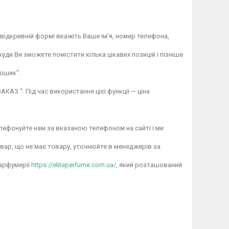
відкривній формі вкажіть Ваше ім'я, номер телефона,
ди Ви зможете помістити кілька цікавих позицій і пізніше
ошик".
АЗ “. Під час використання цієї функції — ціна
лефонуйте нам за вказаною телефоном на сайті і ми
овар, що не має товару, уточнюйте в менеджерів за
парфумерії
https://eliteperfume.com.ua/
, який розташований