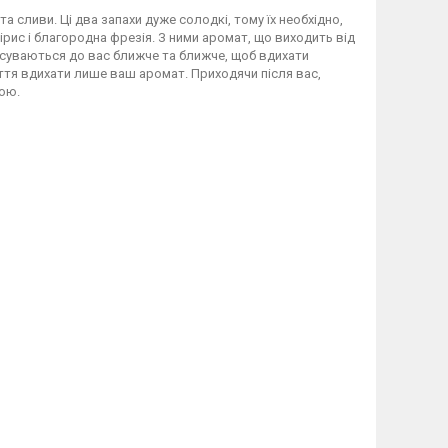
та сливи. Ці два запахи дуже солодкі, тому їх необхідно,
 ірис і благородна фрезія. З ними аромат, що виходить від
исуваються до вас ближче та ближче, щоб вдихати
иття вдихати лише ваш аромат. Приходячи після вас,
рою.