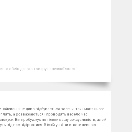
я та обмін даного товару належної якості
е найсильніше диво відбувається восени, так і магія цього
е сплять, а розважаються і проводять весело час.
окуси. Він пробуджує не тільки вашу сексуальність, але й
ть від вас відірватися. В їхній уяві ви стаєте певною