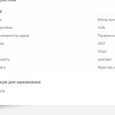
І
к
Britney Spe
виробник
США
фумерної продукції
Парфумов
ску
2007
30 мл
ьність
оригінал
мату
Фруктові, 
ація для замовлення
0 ₴