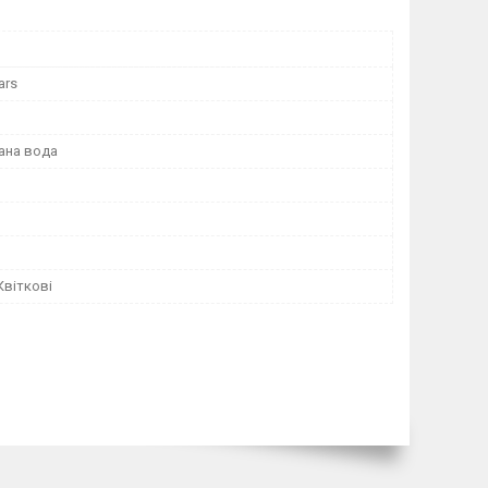
ars
ана вода
Квіткові