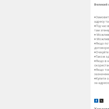
Великий 
♦Замовити
адресу та
♦Під час 
там зген
♦ Можлив
♦ Можлив
♦Якщо пот
договорен
♦Очікуйте
♦Також зд
♦Якщо в н
скористає
♦Якщо тов
зазначен
♦Купити о
за адрес
Характ