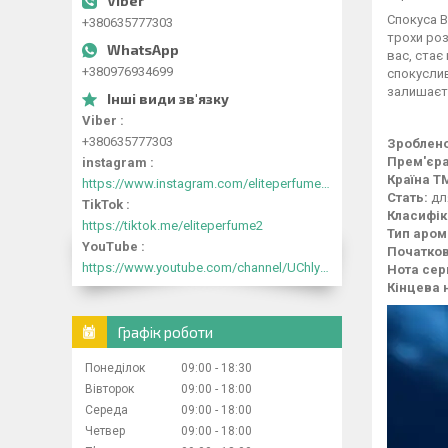
Спокуса B
+380635777303
трохи роз
вас, стає
+380976934699
спокуслив
залишаєть
Viber
+380635777303
Зроблено
Прем'єра
instagram
Країна Т
https://www.instagram.com/eliteperfume2030/
Стать:
дл
TikTok
Класифік
https://tiktok.me/eliteperfume2
Тип аром
YouTube
Початков
https://www.youtube.com/channel/UChlyrHV155UsxbND9N3hYJA
Нота сер
Кінцева 
Графік роботи
Понеділок
09:00
18:30
Вівторок
09:00
18:00
Середа
09:00
18:00
Четвер
09:00
18:00