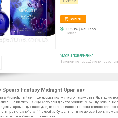
1 260 ₴
Купити
+380 (97) 693-46-99
Павло
Законом не передбачено поверненн
y Spears Fantasy Midnight Оригінал
pears Midnight Fantasy — це аромат полуничного чаклунства. Як відомо вс
айбільше ввечері. Так що ж сучасні дівчата роблять уночі, ну, звісно, н
 діяти, аромат цих парфумів, накриває ваше оточення теплою хвилею сп
ість протилежної статі. Чоловіків буквально тягне до вас, і вони не можу
істотою, яка з'являється півтори.