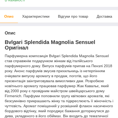
Опис
Характеристики
Відгуки про товар
Доставка
Опис
Bvlgari Splendida Magnolia Sensuel
Оригінал
Парфумерна композиція Bvlgari Splendida Magnolia Sensuel
став справжнім подарунком жінкам від італійського
парфумерного дому. Випуск парфумів припав на Пензлі 2018
року. Анонс парфумів змусив прихильниць із нетерпінням
очікувати випуску аромату в продаж, поготів, що його
презентація заінтриговувала вимогливих дам. Розробкою
новітнього аромату працював парфумер Жак Кавальє, який
від 2000 року є провідним майстром швейцарського дому
Firmenich. Парфуми поповнили групу квіткових ароматів, які
безсумнівно прикрашають жінку та підкреслюють її жіночність і
чуттєвість. Аромат поміщений у розкішний флакон насиченого
бордового відтінку, який породжує бажання доторкнутися до
дива, укладеного в його обіймах. Він входить до тематичної