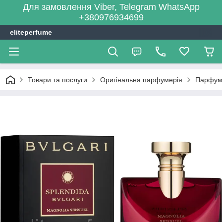
Для замовлення Viber, Telegram WhatsApp
+380976934699
eliteperfume
Товари та послуги
Оригінальна парфумерія
Парфум