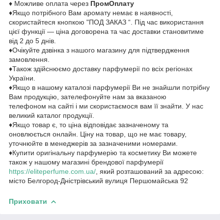
♦ Можливе оплата через
ПромОплату
♦Якщо потрібного Вам аромату немає в наявності,
скористайтеся кнопкою "ПОД ЗАКАЗ “. Під час використання
цієї функції — ціна договорена та час доставки становитиме
від 2 до 5 днів.
♦Очікуйте дзвінка з нашого магазину для підтвердження
замовлення.
♦Також здійснюємо доставку парфумерії по всіх регіонах
України.
♦Якщо в нашому каталозі парфумерії Ви не знайшли потрібну
Вам продукцію, зателефонуйте нам за вказаною
телефоном на сайті і ми скористаємося вам її знайти. У нас
великий каталог продукції.
♦Якщо товар є, то ціна відповідає зазначеному та
оновлюється онлайн. Ціну на товар, що не має товару,
уточнюйте в менеджерів за зазначеними номерами.
♦Купити оригінальну парфумерію та косметику Ви можете
також у нашому магазині брендової парфумерії
https://eliteperfume.com.ua/
, який розташований за адресою:
місто Белгород-Дністрівський вулиця Першомайська 92
Приховати