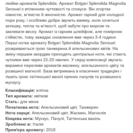
лінійки ароматів Splendida. Аромат Bvlgari Splendida Magnolia
Sensuel є втіленням чуттєвості та спокуси. Він огортає
ніжністю, м'якістю й жіночністю. Аромат гарний для холодної
пори року, і особливо добре звучить взимку, коли хочеться
затишку, тепла та м'якості, щоб забути про морози та
закликати весну. Аромат із гарним шлейфом, але помірною
стійкістю, тому зажадає оновлення вже через 3-4 години.
Перші нотки аромату Bvlgari Splendida Magnolia Sensuel
розкриваються грою танжерина й апельсинових квітів. На
зміну першим акордам приходять центральні ноти, які стають
чутними вже через 15-20 хвилин. У серці композиції звучать
виражені переливи ароматів жасмину, апельсинного цвіту та
розкішної магнолії. База витримана в класичних традиціях і
тішить грою таїтянської ванілі пряних пачулів та розкішного
мускусу.
Класифікація:
елітна
Тип аромата:
квіткові
Стать:
для жінок
Початкова нота:
Апельсиновий цвіт, Танжерин
Нота серця:
Апельсиновий цвіт, Жасмин, Магнолія
Кінцева нота:
Мускус, Пачулі, Таїтянська ваніль
Зроблено в:
Італія
Прем'єра аромату:
2018