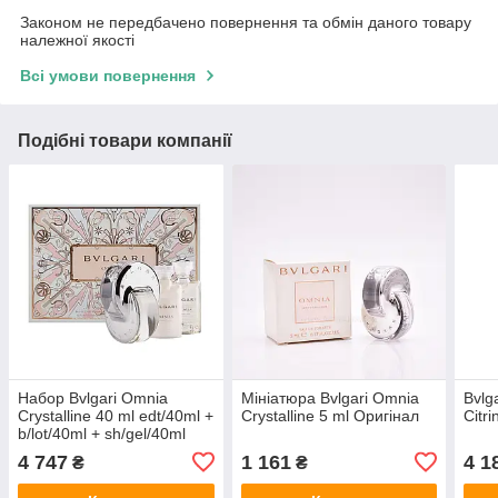
Законом не передбачено повернення та обмін даного товару
належної якості
Всі умови повернення
Подібні товари компанії
Набор Bvlgari Omnia
Мініатюра Bvlgari Omnia
Bvlg
Crystalline 40 ml edt/40ml +
Crystalline 5 ml Оригінал
Citr
b/lot/40ml + sh/gel/40ml
Оригинал
4 747
1 161
4 1
₴
₴