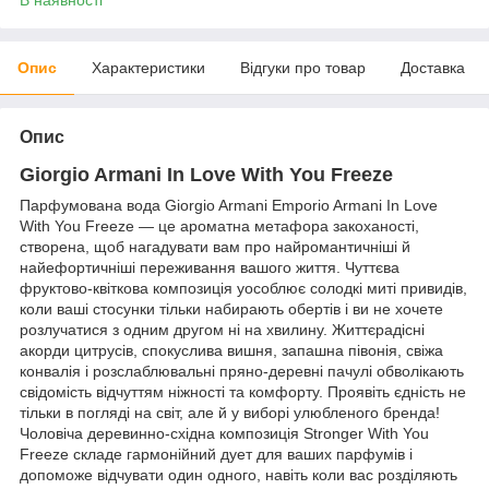
Опис
Характеристики
Відгуки про товар
Доставка
Опис
Giorgio Armani In Love With You Freeze
Парфумована вода Giorgio Armani Emporio Armani In Love
With You Freeze — це ароматна метафора закоханості,
створена, щоб нагадувати вам про найромантичніші й
найефортичніші переживання вашого життя. Чуттєва
фруктово-квіткова композиція уособлює солодкі миті привидів,
коли ваші стосунки тільки набирають обертів і ви не хочете
розлучатися з одним другом ні на хвилину. Життєрадісні
акорди цитрусів, спокуслива вишня, запашна півонія, свіжа
конвалія і розслаблювальні пряно-деревні пачулі обволікають
свідомість відчуттям ніжності та комфорту. Проявіть єдність не
тільки в погляді на світ, але й у виборі улюбленого бренда!
Чоловіча деревинно-східна композиція Stronger With You
Freeze складе гармонійний дует для ваших парфумів і
допоможе відчувати один одного, навіть коли вас розділяють