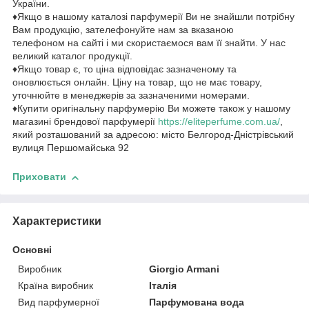
України.
♦Якщо в нашому каталозі парфумерії Ви не знайшли потрібну
Вам продукцію, зателефонуйте нам за вказаною
телефоном на сайті і ми скористаємося вам її знайти. У нас
великий каталог продукції.
♦Якщо товар є, то ціна відповідає зазначеному та
оновлюється онлайн. Ціну на товар, що не має товару,
уточнюйте в менеджерів за зазначеними номерами.
♦Купити оригінальну парфумерію Ви можете також у нашому
магазині брендової парфумерії
https://eliteperfume.com.ua/
,
який розташований за адресою: місто Белгород-Дністрівський
вулиця Першомайська 92
Приховати
Характеристики
Основні
Виробник
Giorgio Armani
Країна виробник
Італія
Вид парфумерної
Парфумована вода