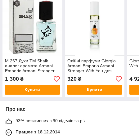
M 267 Духи ТМ Shaik
Олійні парфуми Giorgio
Gior
аналог аромата Armani
Armani Emporio Armani
With
Emporio Armani Stronger
Stronger With You для
With You 50 ml
чоловіків і хлопців 10 мл
1 300
320
4 9
₴
₴
Франція
Купити
Купити
Про нас
93% позитивних з 90 відгуків за рік
Працює з 18.12.2014