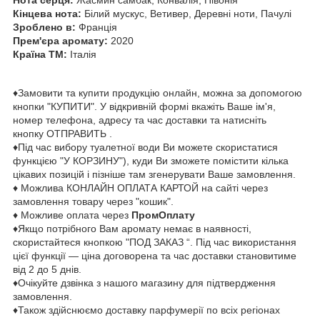
Нота серця:
Жасмин самбак, Конвалія, Півонія
Кінцева нота:
Білий мускус, Ветивер, Деревні ноти, Пачулі
Зроблено в:
Франція
Прем'єра аромату:
2020
Країна ТМ:
Італія
♦Замовити та купити продукцію онлайн, можна за допомогою
кнопки "КУПИТИ". У відкривній формі вкажіть Ваше ім'я,
номер телефона, адресу та час доставки та натисніть
кнопку ОТПРАВИТЬ .
♦Під час вибору туалетної води Ви можете скористатися
функцією "У КОРЗИНУ"), куди Ви зможете помістити кілька
цікавих позицій і пізніше там згенерувати Ваше замовлення.
♦ Можлива КОНЛАЙН ОПЛАТА КАРТОЙ на сайті через
замовлення товару через "кошик".
♦ Можливе оплата через
ПромОплату
♦Якщо потрібного Вам аромату немає в наявності,
скористайтеся кнопкою "ПОД ЗАКАЗ “. Під час використання
цієї функції — ціна договорена та час доставки становитиме
від 2 до 5 днів.
♦Очікуйте дзвінка з нашого магазину для підтвердження
замовлення.
♦Також здійснюємо доставку парфумерії по всіх регіонах