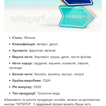
Стать:
Жіноча
Класифікація:
вечірні, денні
Аромати:
фруктові, квіткові
Верхні ноти:
бергамот, груша, диня, листя фіалки
Ноти серця:
гарденія, жасмин, конвалія, півонія,
троянда
Базові ноти:
бензоїн, малина, мускус, пачулі
Країна-виробник:
США
Рік випуску:
2020
Тип продукції:
Туалетна вода
♦Замовити та купити продукцію онлайн, можна за допомогою
кнопки "КУПИТИ". У відкривній формі вкажіть Ваше ім'я,