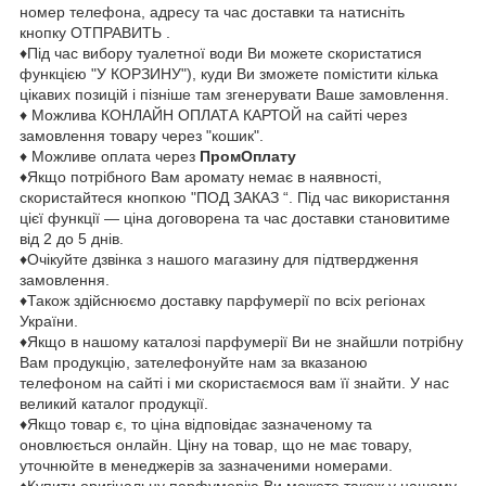
номер телефона, адресу та час доставки та натисніть
кнопку ОТПРАВИТЬ .
♦Під час вибору туалетної води Ви можете скористатися
функцією "У КОРЗИНУ"), куди Ви зможете помістити кілька
цікавих позицій і пізніше там згенерувати Ваше замовлення.
♦ Можлива КОНЛАЙН ОПЛАТА КАРТОЙ на сайті через
замовлення товару через "кошик".
♦ Можливе оплата через
ПромОплату
♦Якщо потрібного Вам аромату немає в наявності,
скористайтеся кнопкою "ПОД ЗАКАЗ “. Під час використання
цієї функції — ціна договорена та час доставки становитиме
від 2 до 5 днів.
♦Очікуйте дзвінка з нашого магазину для підтвердження
замовлення.
♦Також здійснюємо доставку парфумерії по всіх регіонах
України.
♦Якщо в нашому каталозі парфумерії Ви не знайшли потрібну
Вам продукцію, зателефонуйте нам за вказаною
телефоном на сайті і ми скористаємося вам її знайти. У нас
великий каталог продукції.
♦Якщо товар є, то ціна відповідає зазначеному та
оновлюється онлайн. Ціну на товар, що не має товару,
уточнюйте в менеджерів за зазначеними номерами.
♦Купити оригінальну парфумерію Ви можете також у нашому