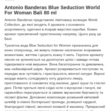
Antonio Banderas Blue Seduction World
For Woman Bali 80 ml
Antonio Banderas представляє лімітовану колекцію World
Collection, до якої входять 4 аромати з основного
асортименту, одягнені в яскраві жерстяні коробки. Кожен
аромат присвячений туристичному напряму. Цього разу це
Балі.
Туалетна вода Blue Seduction for Women призначена для
юних спокусниць, які живуть повною насиченою яскравими
моментами, життям і цінують кожну її мить. Героїня аромату
ніколи не зупиняється на досягнутих цілях і завжди готова
підкорювати нові вершини. Вона багатогранна та дивовижна,
має неймовірний шарм. Аромат розкривається поступово та
передає всю чуттєвість і пристрасність жіночої натури. Верхні
акорди мають солодкувату ноту дорогого лікеру,
приготованого зі соковитих ягід малини, дикої груші та стиглої
дині. Потім чуються легкі східні ноти з мускусом і пачулі, які
гармонійно перегукуються зі свіжим звучанням бергамоту та
лісової фіалки. Доповнює композицію розкішний квітковий
шлейф із ніжної болгарської троянди, розкішної гарденії,
благородної півонії, весняної конвалії й жасмину. Прекрасний