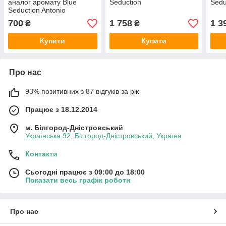
аналог аромату Blue
Seduction
Sedu
Seduction Antonio
Banderas 20 ml
700
1 758
1 3
₴
₴
Купити
Купити
Про нас
93% позитивних з 87 відгуків за рік
Працює з 18.12.2014
м. Білгород-Дністровський
Українська 92, Білгород-Дністровський, Україна
Контакти
Сьогодні працює з 09:00 до 18:00
Показати весь графік роботи
Про нас