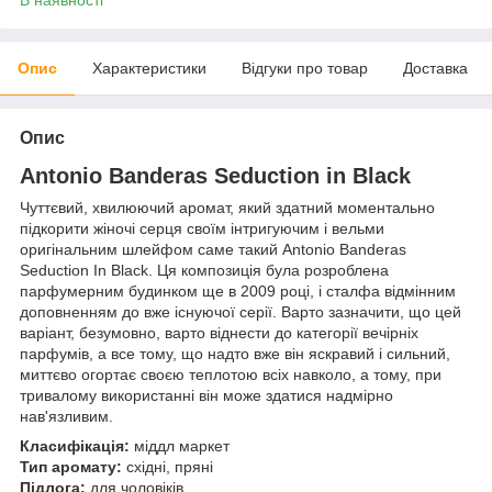
Опис
Характеристики
Відгуки про товар
Доставка
Опис
Antonio Banderas Seduction in Black
Чуттєвий, хвилюючий аромат, який здатний моментально
підкорити жіночі серця своїм інтригуючим і вельми
оригінальним шлейфом саме такий Antonio Banderas
Seduction In Black. Ця композиція була розроблена
парфумерним будинком ще в 2009 році, і сталфа відмінним
доповненням до вже існуючої серії. Варто зазначити, що цей
варіант, безумовно, варто віднести до категорії вечірніх
парфумів, а все тому, що надто вже він яскравий і сильний,
миттєво огортає своєю теплотою всіх навколо, а тому, при
тривалому використанні він може здатися надмірно
нав'язливим.
Класифікація:
міддл маркет
Тип аромату:
східні, пряні
Підлога:
для чоловіків