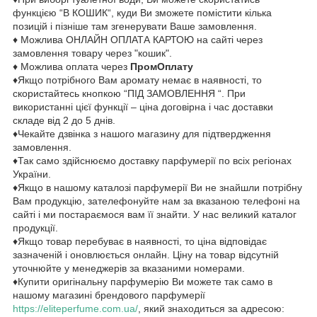
функцією “В КОШИК“, куди Ви зможете помістити кілька
позицій і пізніше там згенерувати Ваше замовлення.
♦ Можлива ОНЛАЙН ОПЛАТА КАРТОЮ на сайті через
замовлення товару через "кошик".
♦ Можлива оплата через
ПромОплату
♦Якщо потрібного Вам аромату немає в наявності, то
скористайтесь кнопкою “ПІД ЗАМОВЛЕННЯ “. При
використанні цієї функції – ціна договірна і час доставки
складе від 2 до 5 днів.
♦Чекайте дзвінка з нашого магазину для підтвердження
замовлення.
♦Так само здійснюємо доставку парфумерії по всіх регіонах
України.
♦Якщо в нашому каталозі парфумерії Ви не знайшли потрібну
Вам продукцію, зателефонуйте нам за вказаною телефоні на
сайті і ми постараємося вам її знайти. У нас великий каталог
продукції.
♦Якщо товар перебуває в наявності, то ціна відповідає
зазначеній і оновлюється онлайн. Ціну на товар відсутній
уточнюйте у менеджерів за вказаними номерами.
♦Купити оригінальну парфумерію Ви можете так само в
нашому магазині брендового парфумерії
https://eliteperfume.com.ua/
, який знаходиться за адресою: