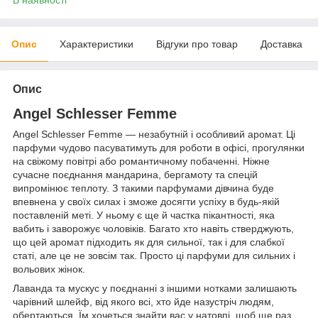
Опис
Характеристики
Відгуки про товар
Доставка
Опис
Angel Schlesser Femme
Angel Schlesser Femme — незабутній і особливий аромат. Ці
парфуми чудово пасуватимуть для роботи в офісі, прогулянки
на свіжому повітрі або романтичному побаченні. Ніжне
сучасне поєднання мандарина, бергамоту та спецій
випромінює теплоту. З такими парфумами дівчина буде
впевнена у своїх силах і зможе досягти успіху в будь-якій
поставленій меті. У ньому є ще й частка пікантності, яка
вабить і заворожує чоловіків. Багато хто навіть стверджують,
що цей аромат підходить як для сильної, так і для слабкої
статі, але це не зовсім так. Просто ці парфуми для сильних і
вольових жінок.
Лаванда та мускус у поєднанні з іншими нотками залишають
чарівний шлейф, від якого всі, хто йде назустріч людям,
обертаються. Їм хочеться знайти вас у натовпі, щоб ще раз