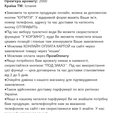
Прем'єра аромату:
2000
Країна ТМ:
Іспанія
♦Замовити та купити продукцію онлайн, можна за допомогою
кнопки "КУПИТИ". У відкривній формі вкажіть Ваше ім'я,
номер телефона, адресу та час доставки та натисніть
кнопку ОТПРАВИТЬ .
♦Під час вибору туалетної води Ви можете скористатися
функцією "У КОРЗИНУ"), куди Ви зможете помістити кілька
цікавих позицій і пізніше там згенерувати Ваше замовлення.
♦ Можлива КОНЛАЙН ОПЛАТА КАРТОЙ на сайті через
замовлення товару через "кошик".
♦ Можливе оплата через
ПромОплату
♦Якщо потрібного Вам аромату немає в наявності,
скористайтеся кнопкою "ПОД ЗАКАЗ “. Під час використання
цієї функції — ціна договорена та час доставки становитиме
від 2 до 5 днів.
♦Очікуйте дзвінка з нашого магазину для підтвердження
замовлення.
♦Також здійснюємо доставку парфумерії по всіх регіонах
України.
♦Якщо в нашому каталозі парфумерії Ви не знайшли потрібну
Вам продукцію, зателефонуйте нам за вказаною
телефоном на сайті і ми скористаємося вам її знайти. У нас