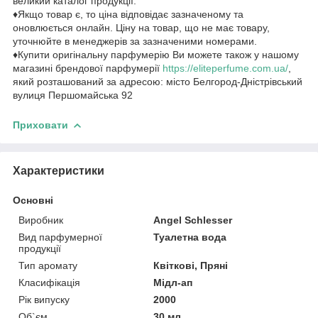
великий каталог продукції.
♦Якщо товар є, то ціна відповідає зазначеному та
оновлюється онлайн. Ціну на товар, що не має товару,
уточнюйте в менеджерів за зазначеними номерами.
♦Купити оригінальну парфумерію Ви можете також у нашому
магазині брендової парфумерії
https://eliteperfume.com.ua/
,
який розташований за адресою: місто Белгород-Дністрівський
вулиця Першомайська 92
Приховати
Характеристики
Основні
Виробник
Angel Schlesser
Вид парфумерної
Туалетна вода
продукції
Тип аромату
Квіткові, Пряні
Класифікація
Мідл-ап
Рік випуску
2000
Об`єм
30 мл