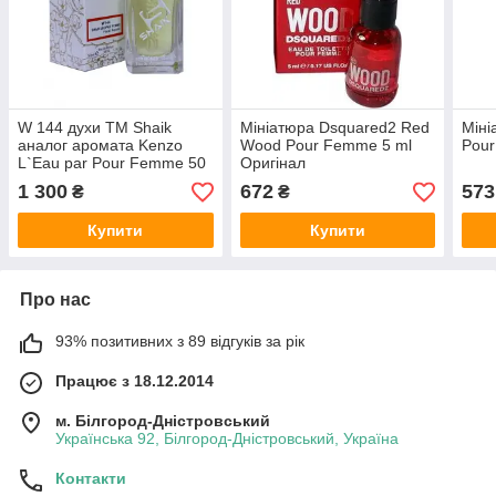
W 144 духи ТМ Shaik
Мініатюра Dsquared2 Red
Міні
аналог аромата Kenzo
Wood Pour Femme 5 ml
Pour
L`Eau par Pour Femme 50
Оригінал
ml
1 300
672
573
₴
₴
Купити
Купити
Про нас
93% позитивних з 89 відгуків за рік
Працює з 18.12.2014
м. Білгород-Дністровський
Українська 92, Білгород-Дністровський, Україна
Контакти