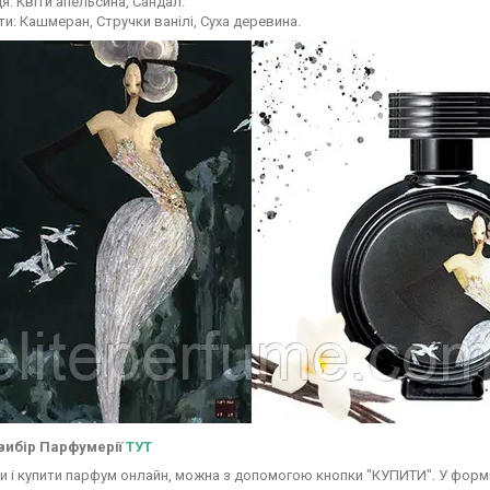
я: Квіти апельсина, Сандал.
ти: Кашмеран, Стручки ванілі, Суха деревина.
вибір Парфумерії
ТУТ
 і купити парфум онлайн, можна з допомогою кнопки "КУПИТИ". У формі 