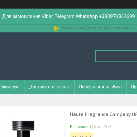
Для замовлення Viber, Telegram WhatsApp +380976934699
Українська 92, Білгород-Дністровський,
арфюмерію
Доставка та оплата
Повернення та обмін
Пр
Haute Fragrance Company HFC
В наявності
Код:
2645