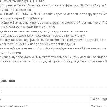
і натисніть кнопку НАДІСЛАТИ .
рі туалетної води, Ви можете скористатись функцією “В КОШИК“, куди Ви
ати Ваше замовлення.
а ОНЛАЙН ОПЛАТА КАРТОЮ на сайті через замовлення товару через "ко
а оплата через
ПромОплату
рібного Вам аромату немає в наявності, то скористайтесь кнопкою “ПІД 
 і час доставки складе від 2 до 5 днів.
дзвінка з нашого магазину для підтвердження замовлення.
 здійснюємо доставку парфумерії по всіх регіонах України.
ашому каталозі парфумерії Ви не знайшли потрібну Вам продукцію, зател
ося вам її знайти. У нас великий каталог продукції.
ар перебуває в наявності, то ціна відповідає зазначеній і оновлюється 
ними номерами.
ригінальну парфумерію Ви можете так само в нашому магазині брендов
ься за адресою:місто Білгород-Дністровський вулиця Першотравнева 9
еристики
І
к
Haute Frag
фумерної продукції
Парфумов