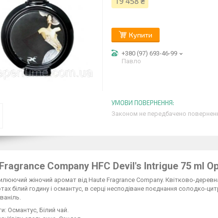
19 458 ₴
Купити
+380 (97) 693-46-99
Павло
Законом не передбачено поверненн
Fragrance Company HFC Devil's Intrigue 75 ml О
илюючий жіночий аромат від Haute Fragrance Company. Квітково-деревна
отах білий годину і османтус, в серці несподіване поєднання солодко-цитр
 ваніль.
ти: Османтус, Білий чай.