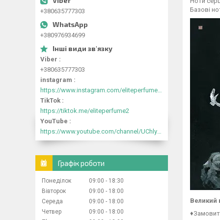
Ноти серц
Базові но
+380635777303
+380976934699
Viber
+380635777303
instagram
https://www.instagram.com/eliteperfume2030/
TikTok
https://tiktok.me/eliteperfume2
YouTube
https://www.youtube.com/channel/UChlyrHV155UsxbND9N3hYJA
Графік роботи
Понеділок
09:00
18:30
Вівторок
09:00
18:00
Великий 
Середа
09:00
18:00
Четвер
09:00
18:00
♦Замовити