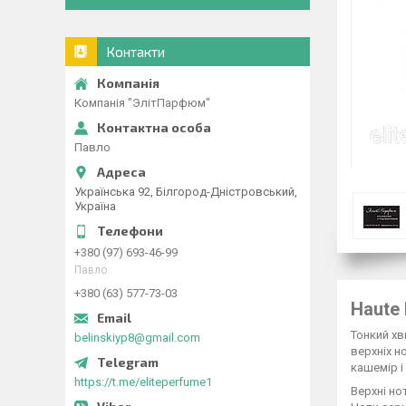
Контакти
Компанія "ЭлітПарфюм"
Павло
Українська 92, Білгород-Дністровський,
Україна
+380 (97) 693-46-99
Павло
+380 (63) 577-73-03
Haute 
Тонкий хв
belinskiyp8@gmail.com
верхніх н
кашемір і
https://t.me/eliteperfume1
Верхні но