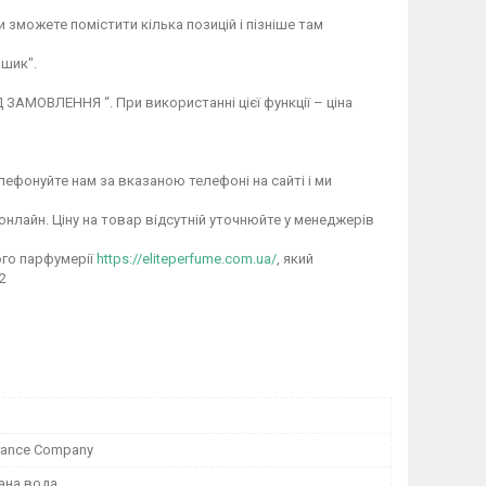
 зможете помістити кілька позицій і пізніше там
шик".
ЗАМОВЛЕННЯ “. При використанні цієї функції – ціна
ефонуйте нам за вказаною телефоні на сайті і ми
онлайн. Ціну на товар відсутній уточнюйте у менеджерів
ого парфумерії
https://eliteperfume.com.ua/
, який
2
rance Company
ана вода