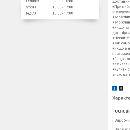
Пʼятниця
09:00
18:00
доставки 
♦При вибо
Субота
10:00
17:00
згенерув
Неділя
10:00
17:00
♦ Можлив
♦ Можлив
♦Якщо пот
договірна
♦Чекайте 
♦Так само
♦Якщо в н
постараєм
♦Якщо тов
за вказа
♦Купити о
знаходит
Характ
ОСНОВН
Виробни
Вид пар