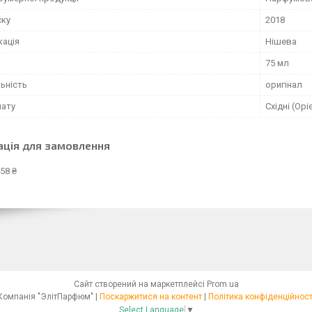
ску
2018
кація
Нішева
75 мл
ьність
оригінал
мату
Східні (Орі
ація для замовлення
58 ₴
Сайт створений на маркетплейсі
Prom.ua
Компанія "ЭлітПарфюм" |
Поскаржитися на контент
|
Політика конфіденційност
Select Language
▼