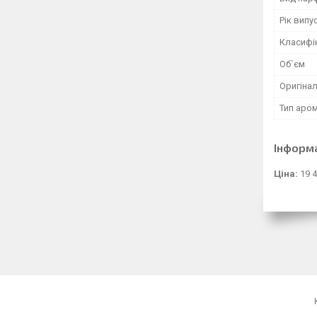
Рік випу
Класифі
Об`єм
Оригінал
Тип аро
Інформ
Ціна:
19 4