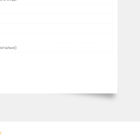
єнтальні)
і