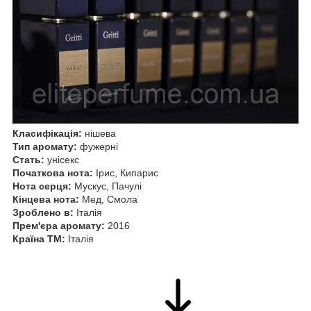
Класифікація:
нішева
Тип аромату:
фужерні
Стать:
унісекс
Початкова нота:
Ірис, Кипарис
Нота серця:
Мускус, Пачулі
Кінцева нота:
Мед, Смола
Зроблено в:
Італія
Прем'єра аромату:
2016
Країна ТМ:
Італія