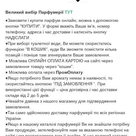
Великий вибір Парфумерії
ТУТ
♦Замовити і купити парфум онлайн, можна з допомогою
кнопки "КУПИТИ". У формі вкажіть Ваше ім'я, номер
телефону, адреса і час доставки і натисніть кнопку
НАДІСЛАТИ .
♦При виборі туалетної води, Ви можете скористатись
функцією “В КОШИК“, куди Ви зможете помістити кілька
позицій і пізніше там згенерувати Ваше замовлення.
♦ Можлива ОНЛАЙН ОПЛАТА КАРТОЮ на сайті через
замовлення товару через "кошик".
♦ Можлива оплата через
ПромОплату
♦Якщо потрібного Вам аромату немає в наявності, то
скористайтесь кнопкою “ПІД ЗАМОВЛЕННЯ “. При
використанні цієї функції – ціна договірна і час доставки
складе від 2 до 5 днів.
♦Чекайте дзвінка з нашого магазину для підтвердження
замовлення.
♦Так само здійснюємо доставку парфумерії по всіх регіонах
України.
♦Якщо в нашому каталозі парфумерії Ви не знайшли потрібну
Вам продукцію, зателефонуйте нам за вказаною телефоні на
сайті і ми постараємося вам її знайти. У нас великий каталог