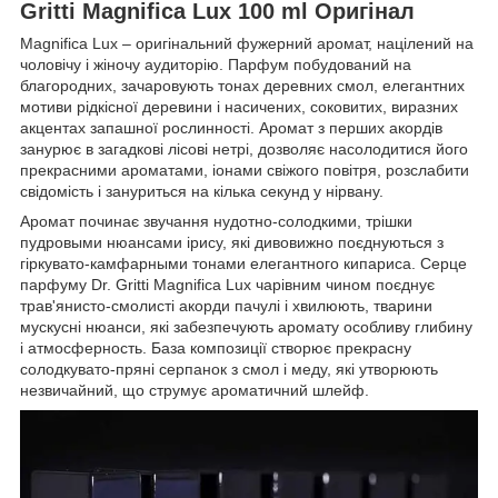
Gritti Magnifica Lux 100 ml Оригінал
Magnifica Lux – оригінальний фужерний аромат, націлений на
чоловічу і жіночу аудиторію. Парфум побудований на
благородних, зачаровують тонах деревних смол, елегантних
мотиви рідкісної деревини і насичених, соковитих, виразних
акцентах запашної рослинності. Аромат з перших акордів
занурює в загадкові лісові нетрі, дозволяє насолодитися його
прекрасними ароматами, іонами свіжого повітря, розслабити
свідомість і зануриться на кілька секунд у нірвану.
Аромат починає звучання нудотно-солодкими, трішки
пудровыми нюансами ірису, які дивовижно поєднуються з
гіркувато-камфарными тонами елегантного кипариса. Серце
парфуму Dr. Gritti Magnifica Lux чарівним чином поєднує
трав'янисто-смолисті акорди пачулі і хвилюють, тварини
мускусні нюанси, які забезпечують аромату особливу глибину
і атмосферность. База композиції створює прекрасну
солодкувато-пряні серпанок з смол і меду, які утворюють
незвичайний, що струмує ароматичний шлейф.