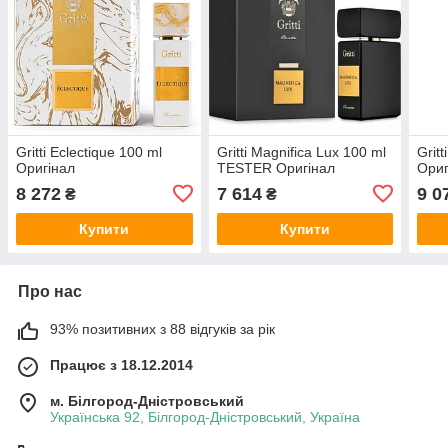
Gritti Eclectique 100 ml
Gritti Magnifica Lux 100 ml
Grit
Оригінал
TESTER Оригінал
Ори
8 272
7 614
9 0
₴
₴
Купити
Купити
Про нас
93% позитивних з 88 відгуків за рік
Працює з 18.12.2014
м. Білгород-Дністровський
Українська 92, Білгород-Дністровський, Україна