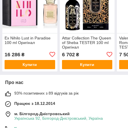
Ex Nihilo Lust in Paradise
Attar Collection The Queen
Vale
100 ml Оригінал
of Sheba TESTER 100 ml
Roma
Оригінал
TES
16 286
6 702
7 5
₴
₴
Купити
Купити
Про нас
93% позитивних з 89 відгуків за рік
Працює з 18.12.2014
м. Білгород-Дністровський
Українська 92, Білгород-Дністровський, Україна