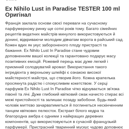
Ex Nihilo Lust in Paradise TESTER 100 ml
Оригінал
Франція заклала основи своєї переваги на сучасному
парфумерному ринку ще сотні років тому. Багато сімейних
рецептів видатних майстрів минулого використовуються й
донині, відкриваючи молодим дівчатам ворота в райський сад.
Кожен вдих як укус забороненого плоду пристрасті та
бажання. Ex Nihilo Lust In Paradise стане чудовим
доповненням вашої колекції та гарантовано подарує масу
позитивних емоцій. Рожевий перець має дуже легкий і
приємний солодкуватий аромат. Використання такого
інгредієнта у верхньому шлейфі є ознакою високої
майстерності майстра, що створив його. Кожна крапелька
просякнута радістю і спокусливим кокетством. У серці
парфумів Ex Nihilo Lust In Paradise чітко відчувається зв'язка
півонії та лічі. Дуже глибокий квітковий смак начисто стирає всі
межі пристойності та залишає позаду забобони. Будь-який
чоловік миттєво зачарватиметься й поглинеться нескінченним
танцем квіткових пелюсток. Екстракт білого кедра та
благородна амбра є одними з найкращих деревних
компонентів, що використовуються в сучасній французькій
парфумерії. Пристрасний тваринний мускус чудово доповнює