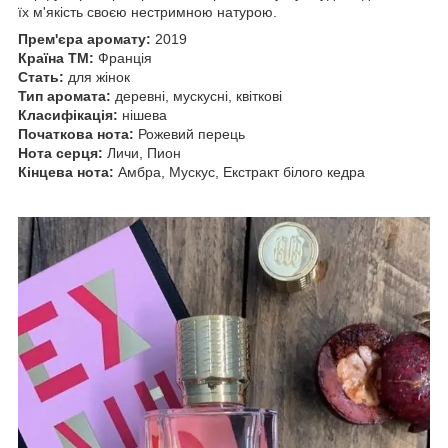
їх м'якість своєю нестримною натурою.
Прем'єра аромату:
2019
Країна ТМ:
Франція
Стать:
для жінок
Тип аромата:
деревні, мускусні, квіткові
Класифікація:
нішева
Початкова нота:
Рожевий перець
Нота серця:
Личи, Пион
Кінцева нота:
Амбра, Мускус, Екстракт білого кедра