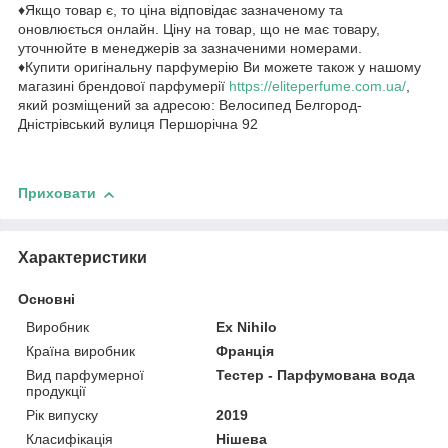
♦Якщо товар є, то ціна відповідає зазначеному та
оновлюється онлайн. Ціну на товар, що не має товару,
уточнюйте в менеджерів за зазначеними номерами.
♦Купити оригінальну парфумерію Ви можете також у нашому
магазині брендової парфумерії
https://eliteperfume.com.ua/
,
який розміщений за адресою: Велосипед Белгород-
Дністрівський вулиця Першорічна 92
Приховати
Характеристики
Основні
Виробник
Ex Nihilo
Країна виробник
Франція
Вид парфумерної
Тестер - Парфумована вода
продукції
Рік випуску
2019
Класифікація
Нішева