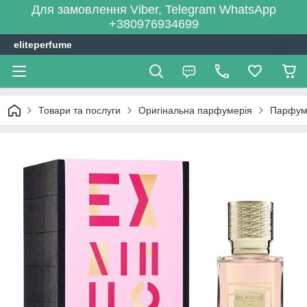
Для замовлення Viber, Telegram WhatsApp
+380976934699
eliteperfume
Товари та послуги
Оригінальна парфумерія
Парфум