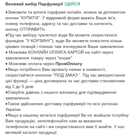
Великий вибір Парфумерії
ЗДІЙСЯ
♦Замовити та купити парфуми онлайн, можна за допомогою
кнопки "КУПИТИ". У відкривній формі вкажіть Ваше ім'я,
номер телефона, адресу та час доставки та натисніть
кнопку ОТПРАВИТЬ .
♦Під час вибору туалетної води Ви можете скористатися
функцією "У КОРЗИНУ"), куди Ви зможете помістити кілька
цікавих позицій і пізніше там згенерувати Ваше замовлення.
♦ Можлива КОНЛАЙН ОПЛАТА КАРТОЙ на сайті через
замовлення товару через "кошик".
♦ Можливе оплата через
ПромОплату
♦Якщо потрібного Вам аромату немає в наявності,
скористайтеся кнопкою "ПОД ЗАКАЗ “. Під час використання
цієї функції — ціна договорена та час доставки становитиме
від 2 до 5 днів.
♦Очікуйте дзвінка з нашого магазину для підтвердження
замовлення.
♦Також здійснюємо доставку парфумерії по всіх регіонах
України.
♦Якщо в нашому каталозі парфумерії Ви не знайшли потрібну
Вам продукцію, зателефонуйте нам за вказаною
телефоном на сайті і ми скористаємося вам її знайти. У нас
великий каталог продукції.