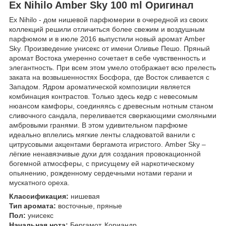
Ex Nihilo Amber Sky 100 ml Оригинал
Ex Nihilo - дом нишевой парфюмерии в очередной из своих
коллекций решили отличиться более свежим и воздушным
парфюмом и в июле 2016 выпустили новый аромат Amber
Sky. Произведение унисекс от имени Оливье Пешо. Пряный
аромат Востока умеренно сочетает в себе чувственность и
элегантность. При всем этом умело отображает всю прелесть
заката на возвышенностях Босфора, где Восток сливается с
Западом. Ядром ароматической композиции является
комбинация контрастов. Только здесь кедр с невесомым
нюансом камфоры, соединяясь с древесным нотным станом
сливочного сандала, переливается сверкающими смоляными
амбровыми гранями. В этом удивительном парфюме
идеально вплелись мягкие ленты сладковатой ванили с
цитрусовыми акцентами бергамота игристого. Amber Sky –
лёгкие ненавязчивые духи для создания провокационной
богемной атмосферы, с присущему ей наркотическому
опьянению, рожденному сердечными нотами герани и
мускатного ореха.
Классификация:
нишевая
Тип аромата:
восточные, пряные
Пол:
унисекс
Начальная нота:
Бергамот, Кориандр