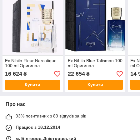
Ex Nihilo Fleur Narcotique
Ex Nihilo Blue Talisman 100
Ex N
100 ml Оригинал
ml Оригинал
ml О
16 624
22 654
14 
₴
₴
Купити
Купити
Про нас
93% позитивних з 89 відгуків за рік
Працює з 18.12.2014
м. Білгород-Дністровський