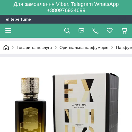
Для замовлення Viber, Telegram WhatsApp
+380976934699
eliteperfume
Товари та послуги
Оригінальна парфумерія
Парфум