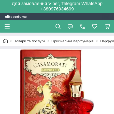
Для замовлення Viber, Telegram WhatsApp
+380976934699
eliteperfume
Товари та послуги
Оригінальна парфумерія
Парфум