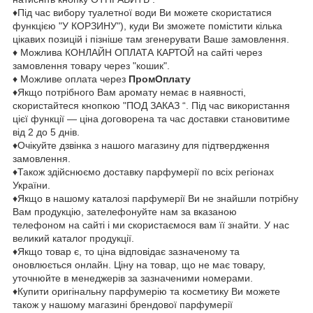
♦Під час вибору туалетної води Ви можете скористатися
функцією "У КОРЗИНУ"), куди Ви зможете помістити кілька
цікавих позицій і пізніше там згенерувати Ваше замовлення.
♦ Можлива КОНЛАЙН ОПЛАТА КАРТОЙ на сайті через
замовлення товару через "кошик".
♦ Можливе оплата через
ПромОплату
♦Якщо потрібного Вам аромату немає в наявності,
скористайтеся кнопкою "ПОД ЗАКАЗ “. Під час використання
цієї функції — ціна договорена та час доставки становитиме
від 2 до 5 днів.
♦Очікуйте дзвінка з нашого магазину для підтвердження
замовлення.
♦Також здійснюємо доставку парфумерії по всіх регіонах
України.
♦Якщо в нашому каталозі парфумерії Ви не знайшли потрібну
Вам продукцію, зателефонуйте нам за вказаною
телефоном на сайті і ми скористаємося вам її знайти. У нас
великий каталог продукції.
♦Якщо товар є, то ціна відповідає зазначеному та
оновлюється онлайн. Ціну на товар, що не має товару,
уточнюйте в менеджерів за зазначеними номерами.
♦Купити оригінальну парфумерію та косметику Ви можете
також у нашому магазині брендової парфумерії