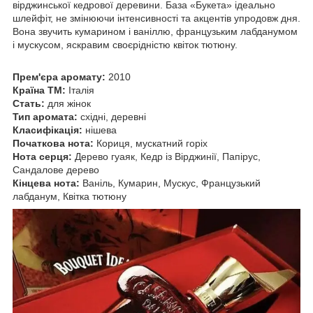
вірджинської кедрової деревини. База «Букета» ідеально
шлейфіт, не змінюючи інтенсивності та акцентів упродовж дня.
Вона звучить кумарином і ваніллю, французьким лабданумом
і мускусом, яскравим своєрідністю квіток тютюну.
Прем'єра аромату:
2010
Країна ТМ:
Італія
Стать:
для жінок
Тип аромата:
східні, деревні
Класифікація:
нішева
Початкова нота:
Кориця, мускатний горіх
Нота серця:
Дерево гуаяк, Кедр із Вірджинії, Папірус,
Сандалове дерево
Кінцева нота:
Ваніль, Кумарин, Мускус, Французький
лабданум, Квітка тютюну