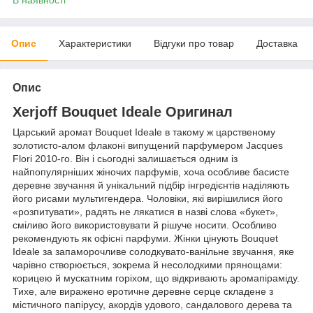
Опис
Характеристики
Відгуки про товар
Доставка
Опис
Xerjoff Bouquet Ideale Оригинал
Царський аромат Bouquet Ideale в такому ж царственому
золотисто-алом флаконі випущений парфумером Jacques
Flori 2010-го. Він і сьогодні залишається одним із
найпопулярніших жіночих парфумів, хоча особливе басисте
деревне звучання й унікальний підбір інгредієнтів наділяють
його рисами мультигендера. Чоловіки, які вирішилися його
«розпитувати», радять не лякатися в назві слова «букет»,
сміливо його використовувати й рішуче носити. Особливо
рекомендують як офісні парфуми. Жінки цінують Bouquet
Ideale за запаморочливе солодкувато-ванільне звучання, яке
чарівно створюється, зокрема й несолодкими прянощами:
корицею й мускатним горіхом, що відкривають аромапіраміду.
Тихе, але виражено еротичне деревне серце складене з
містичного папірусу, акордів удового, сандалового дерева та