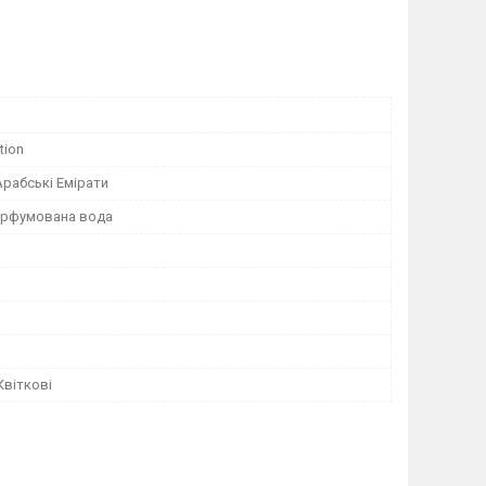
tion
Арабські Емірати
Парфумована вода
Квіткові