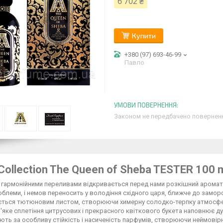
6 702 ₴
Купити
+380 (97) 693-46-99
Павло
Законом не передбачено поверненн
 Collection The Queen of Sheba TESTER 100 
гармонійними переливами відкривається перед нами розкішний аромат Att
облеми, і немов переносить у володіння східного царя, ближче до заморс
ться тютюновим листом, створюючи химерну солодко-терпку атмосферу.
М'яке сплетіння цитрусових і прекрасного квіткового букета наповнює 
ють за особливу стійкість і насиченість парфумів, створюючи неймовір