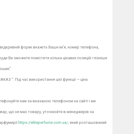
відкривній формі вкажіть Ваше ім'я, номер телефона,
ди Ви зможете помістити кілька цікавих позицій і пізніше
ошик".
АЗ “. Під час використання цієї функції — ціна
лефонуйте нам за вказаною телефоном на сайті і ми
овар, що не має товару, уточнюйте в менеджерів за
парфумерії
https://eliteperfume.com.ua/
, який розташований