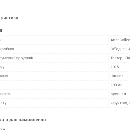
еристики
І
к
Attar Collec
виробник
Об'єднані 
фумерної продукції
Тестер - 
ску
2015
кація
Нішева
100 мл
ьність
оригінал
мату
Фруктові, 
ація для замовлення
2 ₴