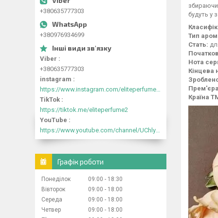
збираючис
+380635777303
будуть у з
Класифік
+380976934699
Тип аром
Стать:
дл
Початков
Viber
Нота сер
+380635777303
Кінцева 
instagram
Зроблено
Прем'єра
https://www.instagram.com/eliteperfume2030/
Країна Т
TikTok
https://tiktok.me/eliteperfume2
YouTube
https://www.youtube.com/channel/UChlyrHV155UsxbND9N3hYJA
Графік роботи
Понеділок
09:00
18:30
Вівторок
09:00
18:00
Середа
09:00
18:00
Четвер
09:00
18:00