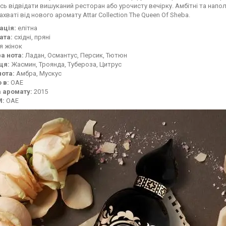
ь відвідати вишуканий ресторан або урочисту вечірку. Амбітні та напол
ахваті від нового аромату Attar Collection The Queen Of Sheba.
ація:
елітна
ата:
східні, пряні
я жінок
а нота:
Ладан, Османтус, Персик, Тютюн
ця:
Жасмин, Троянда, Тубероза, Цитрус
нота:
Амбра, Мускус
 в:
ОАЕ
 аромату:
2015
М:
ОАЕ