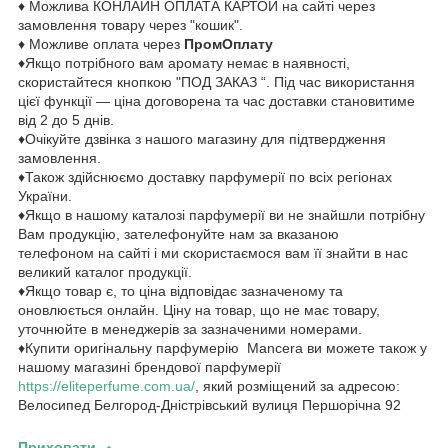
♦ Можлива КОНЛАЙН ОПЛАТА КАРТОЙ на сайті через
замовлення товару через "кошик".
♦ Можливе оплата через
ПромОплату
♦Якщо потрібного вам аромату немає в наявності,
скористайтеся кнопкою "ПОД ЗАКАЗ “. Під час використання
цієї функції — ціна договорена та час доставки становитиме
від 2 до 5 днів.
♦Очікуйте дзвінка з нашого магазину для підтвердження
замовлення.
♦Також здійснюємо доставку парфумерії по всіх регіонах
України.
♦Якщо в нашому каталозі парфумерії ви не знайшли потрібну
Вам продукцію, зателефонуйте нам за вказаною
телефоном на сайті і ми скористаємося вам її знайти в нас
великий каталог продукції.
♦Якщо товар є, то ціна відповідає зазначеному та
оновлюється онлайн. Ціну на товар, що не має товару,
уточнюйте в менеджерів за зазначеними номерами.
♦Купити оригінальну парфумерію Mancera ви можете також у
нашому магазині брендової парфумерії
https://eliteperfume.com.ua/
, який розміщений за адресою:
Велосипед Белгород-Дністрівський вулиця Першорічна 92
Приховати