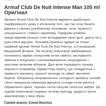
Armaf Club De Nuit Intense Man 105 ml
Оригінал
Аромат Armaf Club De Nuit Intense відомого арабського
парфумерного дому є втіленням того, що так хоче бачити
дівчина у своєму улюбленому чоловікові: сили, мужності,
сексуальності, стійкого характеру. Парфуми роблять
представників сильної статі володарями своєї долі, дають їм у
руки ключі від раю. Чоловіків приємно здивує не тільки
чарівний аромат Armaf Club De Nuit Intense, а й розкішний,
вишуканий флакон. На початку композиції зваблювання
починають чарівні спокусливі нотки свіжого, кислуватого
лимона в поєднанні з неперевершеною смородиною і
хрустким зеленим яблуком. Далі вони передають пальму
першості яскравому, барвистому букету, що складається з
чарівного жасмину, пахучої троянди та свіжої, весняної
берези. Наприкінці неправильного солодкого аромату чоловік
і його прекрасна обраниця відчують солодкі нотки ванілі в
обрамленні гірких, терпких ноток пачулів і млосної амбри. Ця
чудова композиція подарує чуттєву пригоду, додасть трохи
авантюризму у ваш образ.
Гідний аналог Creed Aventus