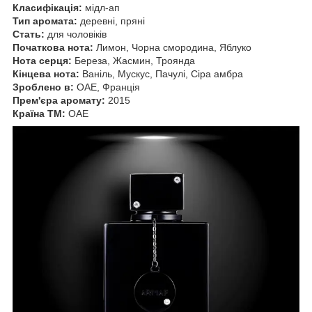
Класифікація:
мідл-ап
Тип аромата:
деревні, пряні
Стать:
для чоловіків
Початкова нота:
Лимон, Чорна смородина, Яблуко
Нота серця:
Береза, Жасмин, Троянда
Кінцева нота:
Ваніль, Мускус, Пачулі, Сіра амбра
Зроблено в:
ОАЕ, Франція
Прем'єра аромату:
2015
Країна ТМ:
ОАЕ